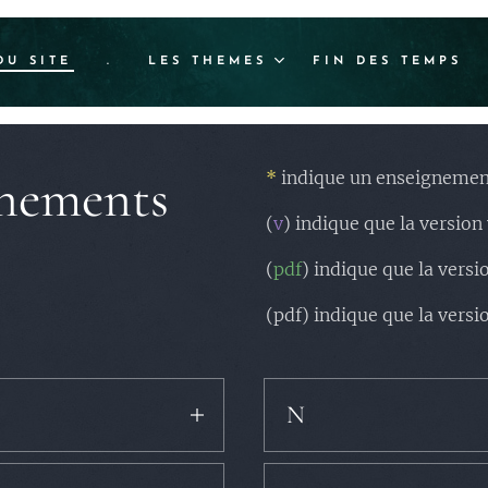
DU SITE
.
LES THEMES
FIN DES TEMPS
gnements
*
indique un enseignement
(
v
) indique que la version
(
pdf
) indique que la versi
(
pdf
) indique que la versi
N
llèles) ➡️ (
pdf
) (pdf)
La naissance de Jésus
. (
thè