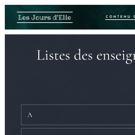
Les Jours d'Elie
CONTENU 
Listes des ensei
A
De Abram à Canaan
. (
thème
: la fin des temps/les para