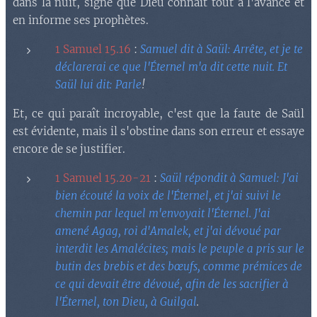
dans la nuit, signe que Dieu connaît tout à l'avance et
en informe ses prophètes.
1 Samuel 15.16
:
Samuel dit à Saül: Arrête, et je te
déclarerai ce que l'Éternel m'a dit cette nuit. Et
Saül lui dit: Parle
!
Et, ce qui paraît incroyable, c'est que la faute de Saül
est évidente, mais il s'obstine dans son erreur et essaye
encore de se justifier.
1 Samuel 15.20-21
:
Saül répondit à Samuel: J'ai
bien écouté la voix de l'Éternel, et j'ai suivi le
chemin par lequel m'envoyait l'Éternel. J'ai
amené Agag, roi d'Amalek, et j'ai dévoué par
interdit les Amalécites; mais le peuple a pris sur le
butin des brebis et des bœufs, comme prémices de
ce qui devait être dévoué, afin de les sacrifier à
l'Éternel, ton Dieu, à Guilgal
.