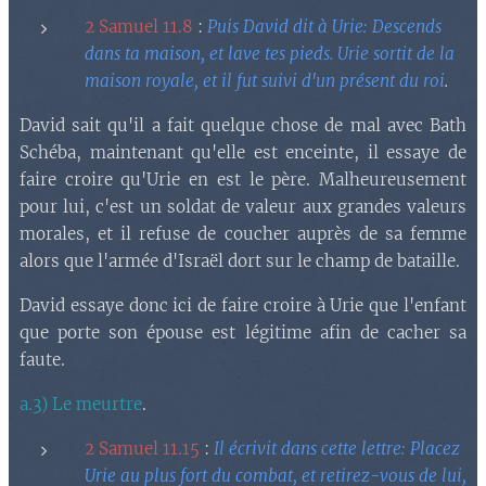
2 Samuel 11.8
:
Puis David dit à Urie: Descends
dans ta maison, et lave tes pieds. Urie sortit de la
maison royale, et il fut suivi d'un présent du roi
.
David sait qu'il a fait quelque chose de mal avec Bath
Schéba, maintenant qu'elle est enceinte, il essaye de
faire croire qu'Urie en est le père. Malheureusement
pour lui, c'est un soldat de valeur aux grandes valeurs
morales, et il refuse de coucher auprès de sa femme
alors que l'armée d'Israël dort sur le champ de bataille.
David essaye donc ici de faire croire à Urie que l'enfant
que porte son épouse est légitime afin de cacher sa
faute.
a.3) Le meurtre
.
2 Samuel 11.15
:
Il écrivit dans cette lettre: Placez
Urie au plus fort du combat, et retirez-vous de lui,