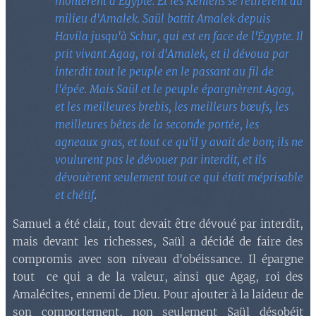
montèrent d'Égypte. Et les Kéniens se retirèrent du
milieu d'Amalek. Saül battit Amalek depuis
Havila jusqu'à Schur, qui est en face de l'Égypte. Il
prit vivant Agag, roi d'Amalek, et il dévoua par
interdit tout le peuple en le passant au fil de
l'épée. Mais Saül et le peuple épargnèrent Agag,
et les meilleures brebis, les meilleurs bœufs, les
meilleures bêtes de la seconde portée, les
agneaux gras, et tout ce qu'il y avait de bon; ils ne
voulurent pas le dévouer par interdit, et ils
dévouèrent seulement tout ce qui était méprisable
et chétif
.
Samuel a été clair, tout devait être dévoué par interdit,
mais devant les richesses, Saül a décidé de faire des
compromis avec son niveau d'obéissance. Il épargne
tout ce qui a de la valeur, ainsi que Agag, roi des
Amalécites, ennemi de Dieu. Pour ajouter à la laideur de
son comportement, non seulement Saül désobéit