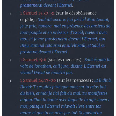
prosternerai devant l'Éternel
.
1 Samuel 15.30-31
(sur la désobéissance
cupide) :
Saül dit encore: J'ai péché! Maintenant,
je te prie, honore-moi en présence des anciens de
mon peuple et en présence d'Israël; reviens avec
moi, et je me prosternerai devant l'Éternel, ton
Dieu. Samuel retourna et suivit Saül, et Saül se
prosterna devant l'Éternel
.
1 Samuel 19.6
(sur les menaces) :
Saül écouta la
voix de Jonathan, et il jura, disant: L'Éternel est
vivant! David ne mourra pas
.
1 Samuel 24.17-20
(sur les menaces) :
Et il dit à
David: Tu es plus juste que moi; car tu m'as fait
du bien, et moi je t'ai fait du mal. Tu manifestes
aujourd'hui la bonté avec laquelle tu agis envers
moi, puisque l'Éternel m'avait livré entre tes
mains et que tu ne m'as pas tué. Si quelqu'un