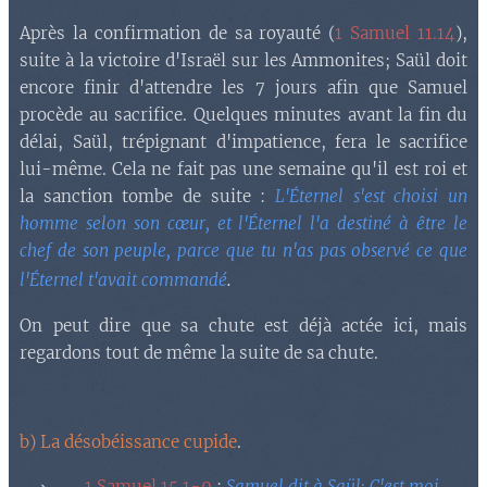
Après la confirmation de sa royauté (
1 Samuel 11.14
),
suite à la victoire d'Israël sur les Ammonites; Saül doit
encore finir d'attendre les 7 jours afin que Samuel
procède au sacrifice. Quelques minutes avant la fin du
délai, Saül, trépignant d'impatience, fera le sacrifice
lui-même. Cela ne fait pas une semaine qu'il est roi et
la sanction tombe de suite :
L'Éternel s'est choisi un
homme selon son cœur, et l'Éternel l'a destiné à être le
chef de son peuple, parce que tu n'as pas observé ce que
.
l'Éternel t'avait commandé
On peut dire que sa chute est déjà actée ici, mais
regardons tout de même la suite de sa chute.
b) La désobéissance cupide
.
1 Samuel 15.1-9
:
Samuel dit à Saül: C'est moi