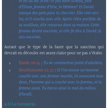
et on lui dit: N'est-ce pas Bath Schéba, fille
d'Éliam, femme d'Urie, le Héthien? Et David
envoya des gens pour la chercher. Elle vint vers
lui, et il coucha avec elle. Après s'être purifiée de
sa souillure, elle retourna dans sa maison. Cette
femme devint enceinte, et elle fit dire à David: Je
suis enceinte
.
Autant que le type de la faute que la sanction qui
devrait en découler est assez claire pour ne pas s'étaler.
Exode 20.14
:
Tu ne commettras point d'adultère
.
Deutéronome 22.22
:
Si l'on trouve un homme
couché avec une femme mariée, ils mourront tous
deux, l'homme qui a couché avec la femme, et la
femme aussi. Tu ôteras ainsi le mal du milieu
d'Israël
.
a.2) La tromperie
.