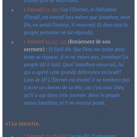
n'avait pris de nourriture
.
1 Samuel 14.39
:
Car l'Éternel, le libérateur
d'Israël, est vivant! lors même que Jonathan, mon
fils, en serait l'auteur, il mourrait. Et dans tout le
peuple personne ne lui répondit
.
1 Samuel 14.44-45
(Reniement de son
serment) :
Et Saül dit: Que Dieu me traite dans
toute sa rigueur, si tu ne meurs pas, Jonathan! Le
peuple dit à Saül: Quoi! Jonathan mourrait, lui
qui a opéré cette grande délivrance en Israël!
Loin de là! L'Éternel est vivant! il ne tombera pas
à terre un cheveu de sa tête, car c'est avec Dieu
qu'il a agi dans cette journée. Ainsi le peuple
sauva Jonathan, et il ne mourut point
.
e) Le meurtre
.
1 Samuel 22.16-19
:
Le roi dit: Tu mourras,