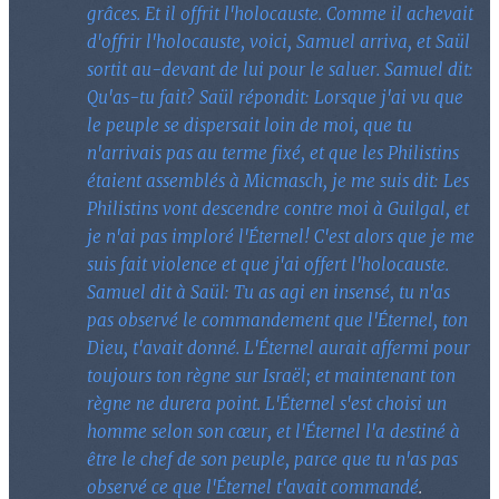
grâces. Et il offrit l'holocauste. Comme il achevait
d'offrir l'holocauste, voici, Samuel arriva, et Saül
sortit au-devant de lui pour le saluer. Samuel dit:
Qu'as-tu fait? Saül répondit: Lorsque j'ai vu que
le peuple se dispersait loin de moi, que tu
n'arrivais pas au terme fixé, et que les Philistins
étaient assemblés à Micmasch, je me suis dit: Les
Philistins vont descendre contre moi à Guilgal, et
je n'ai pas imploré l'Éternel! C'est alors que je me
suis fait violence et que j'ai offert l'holocauste.
Samuel dit à Saül: Tu as agi en insensé, tu n'as
pas observé le commandement que l'Éternel, ton
Dieu, t'avait donné. L'Éternel aurait affermi pour
toujours ton règne sur Israël; et maintenant ton
règne ne durera point. L'Éternel s'est choisi un
homme selon son cœur, et l'Éternel l'a destiné à
être le chef de son peuple, parce que tu n'as pas
observé ce que l'Éternel t'avait commandé
.