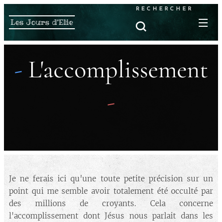
RECHERCHER
Les Jours d'Elie
-
L'accomplissement
-
Je ne ferais ici qu'une toute petite précision sur un
point qui me semble avoir totalement été occulté par
des millions de croyants. Cela concerne
l'accomplissement dont Jésus nous parlait dans les