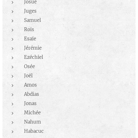
Josué
Juges
Samuel
Rois
Esaïe
Jérémie
Ezéchiel
Osée
Joël
Amos
Abdias
Jonas
Michée
Nahum
Habacuc