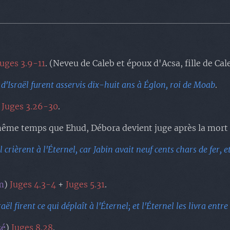
Juges 3.9-11
. (Neveu de Caleb et époux d'Acsa, fille de Cal
 d'Israël furent asservis dix-huit ans à Églon, roi de Moab
.
)
Juges 3.26-30
.
même temps que Ehud, Débora devient juge après la mort
l crièrent à l'Éternel, car Jabin avait neuf cents chars de fer, 
m
)
Juges 4.3-4
+
Juges 5.31
.
raël firent ce qui déplaît à l'Éternel; et l'Éternel les livra en
sé
)
Juges 8.28
.