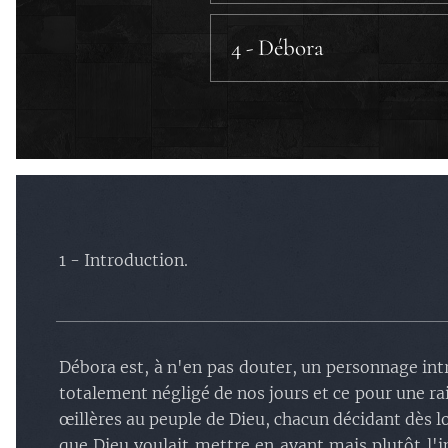
a) Les juges en Israël.
b.2) Débora
.
b) Les juges sont des libérate
4 - Débora
b.3) Hulda
.
a) Les exceptions.
b.4) La femme d'Es
b) L'abeille et le premier choi
b.5) Anne
.
c) Le peu que l'on sache.
b.6) Les filles de Ph
1 - Introduction.
Débora est, à n'en pas douter, un personnage int
totalement négligé de nos jours et ce pour une ra
œillères au peuple de Dieu, chacun décidant dès lo
que Dieu voulait mettre en avant mais plutôt l'