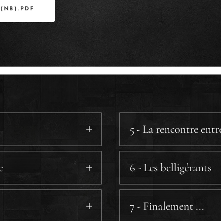
(NB).PDF
5 - La rencontre ent
e
6 - Les belligérants
7 - Finalement ...