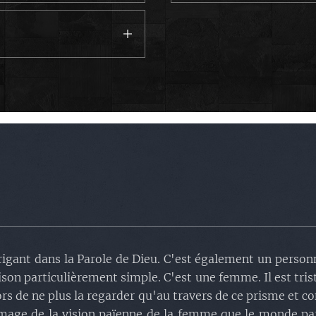
urs.
aïe
.
x de l'Eternel.
ilippe
.
rigant dans la Parole de Dieu. C'est également un personn
ison particulièrement simple. C'est une femme. Il est tri
rs de ne plus la regarder qu'au travers de ce prisme et c
image de la vision païenne de la femme que le monde pa