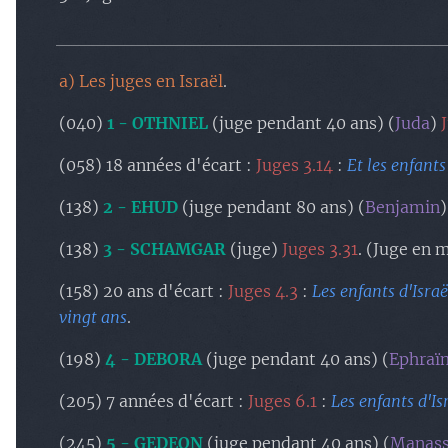
a) Les juges en Israël
.
(040)
1 - OTHNIEL
(juge pendant 40 ans) (
Juda
)
(058) 18 années d'écart :
Juges 3.14
:
Et les enfants
(138)
2 - EHUD
(juge pendant 80 ans) (
Benjamin
(138)
3 - SCHAMGAR
(juge)
Juges 3.31
. (Juge en 
(158) 20 ans d'écart :
Juges 4.3
:
Les enfants d'Israë
vingt ans
.
(198)
4 - DEBORA
(juge pendant 40 ans) (
Ephraï
(205) 7 années d'écart :
Juges 6.1
:
Les enfants d'Is
(245)
5 - GEDEON
(juge pendant 40 ans) (
Manas