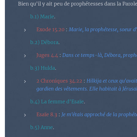
Bien qu'il y ait peu de prophétesses dans la Parole
b.1) Marie
.
Exode 15.20
:
Marie, la prophétesse, soeur d
b.2) Débora
.
Juges 4.4
:
Dans ce temps-là, Débora, prophé
b.3) Hulda
.
2 Chroniques 34.22
:
Hilkija et ceux qu'avai
gardien des vêtements. Elle habitait à Jérusale
b.4) La femme d'Esaïe
.
Esaïe 8.3
:
Je m'étais approché de la prophét
b.5) Anne
.