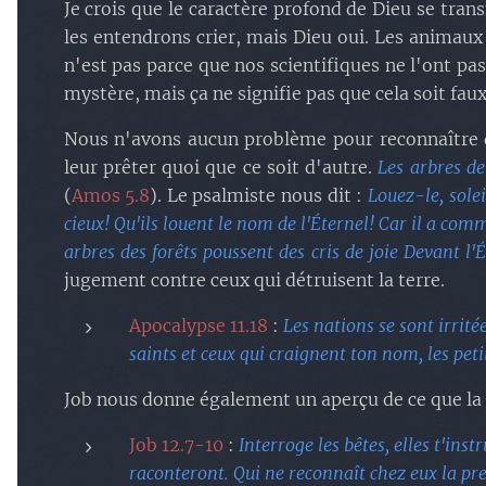
Je crois que le caractère profond de Dieu se tr
les entendrons crier, mais Dieu oui. Les animaux
n'est pas parce que nos scientifiques ne l'ont pa
mystère, mais ça ne signifie pas que cela soit faux
Nous n'avons aucun problème pour reconnaître 
leur prêter quoi que ce soit d'autre.
Les arbres de
(
Amos 5.8
). Le psalmiste nous dit :
Louez-le, solei
cieux! Qu'ils louent le nom de l'Éternel! Car il a comm
arbres des forêts poussent des cris de joie Devant l'É
jugement contre ceux qui détruisent la terre.
Apocalypse 11.18
:
Les nations se sont irrité
saints et ceux qui craignent ton nom, les petit
Job nous donne également un aperçu de ce que la 
Job 12.7-10
:
Interroge les bêtes, elles t'instr
raconteront. Qui ne reconnaît chez eux la preu