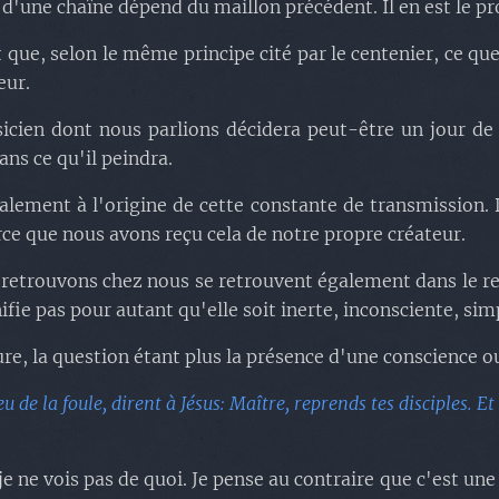
'une chaîne dépend du maillon précédent. Il en est le p
 que, selon le même principe cité par le centenier, ce q
eur.
cien dont nous parlions décidera peut-être un jour de p
ns ce qu'il peindra.
galement à l'origine de cette constante de transmission. D
e que nous avons reçu cela de notre propre créateur.
 retrouvons chez nous se retrouvent également dans le rest
nifie pas pour autant qu'elle soit inerte, inconsciente, sim
oure, la question étant plus la présence d'une conscience o
de la foule, dirent à Jésus: Maître, reprends tes disciples. Et il 
e ne vois pas de quoi. Je pense au contraire que c'est une