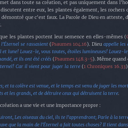
ansmet dans toute sa création, et pas uniquement dans l
 discutent entre eux, les plantes également, les rochers
s démontré que c'est faux. La Parole de Dieu en atteste,
.
que les plantes portent leur semence en elles-mêmes (
 l'Éternel se rassasient
(
Psaumes 104.16
). Dieu
appelle les
l et lune! Louez-le, vous toutes, étoiles lumineuses! Louez-le
andé, et ils ont été créés
(
Psaumes 148.3-5
). Même quand o
ternel! Car il vient pour juger la terre
(
1 Chroniques 16.33
)
es; et ta colère est venue, et le temps est venu de juger les mor
s et les grands, et de détruire ceux qui détruisent la terre
.
création a une vie et une importance propre :
uiront, Les oiseaux du ciel, ils te l'apprendront; Parle à la terre
ve que la main de l'Éternel a fait toutes choses? Il tient dans 