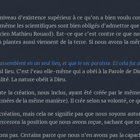
niveau d'existence supérieur à ce qu'on a bien voulu con
, même les scientifiques sont bien obligés d'admettre que
cien Mathieu Rouard). Est-ce que c'est contre ce que no
es plantes aussi viennent de la terre. Si nous avons la 
assemblent en un seul lieu, et que le sec paraisse. Et cela fut a
ul lieu. C'est l'eau elle-même qui a obéi à la Parole de D
ité. La nature obéit à Dieu.
te la création, nous inclus, ayant été créée par le même
mées de la même manière). Il crée selon sa volonté, ce qu
création, mais cela ne signifie pas que nous soyons autor
xercerons la position que nous avons reçue, sachant que n
ons pas. Certains parce que nous n'en avons pas la capac