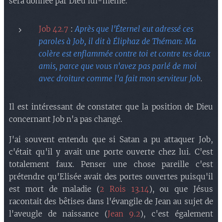
sera donnée par Dieu lui-même.
Job 42.7
:
Après que l'Éternel eut adressé ces
paroles à Job, il dit à Éliphaz de Théman: Ma
colère est enflammée contre toi et contre tes deux
amis, parce que vous n'avez pas parlé de moi
avec droiture comme l'a fait mon serviteur Job
.
Il est intéressant de constater que la position de Dieu
concernant Job n'a pas changé.
J'ai souvent entendu que si Satan a pu attaquer Job,
c'était qu'il y avait une porte ouverte chez lui. C'est
totalement faux. Penser une chose pareille c'est
prétendre qu'Elisée avait des portes ouvertes puisqu'il
est mort de maladie (
2 Rois 13.14
), ou que Jésus
racontait des bêtises dans l'évangile de Jean au sujet de
l'aveugle de naissance (
Jean 9.2
), c'est également