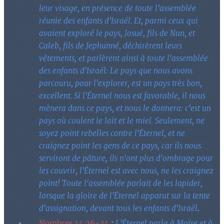
leur visage, en présence de toute l'assemblée
réunie des enfants d'Israël. Et, parmi ceux qui
avaient exploré le pays, Josué, fils de Nun, et
Caleb, fils de Jephunné, déchirèrent leurs
vêtements, et parlèrent ainsi à toute l'assemblée
des enfants d'Israël: Le pays que nous avons
parcouru, pour l'explorer, est un pays très bon,
excellent. Si l'Éternel nous est favorable, il nous
mènera dans ce pays, et nous le donnera: c'est un
pays où coulent le lait et le miel. Seulement, ne
soyez point rebelles contre l'Éternel, et ne
craignez point les gens de ce pays, car ils nous
serviront de pâture, ils n'ont plus d'ombrage pour
les couvrir, l'Éternel est avec nous, ne les craignez
point! Toute l'assemblée parlait de les lapider,
lorsque la gloire de l'Éternel apparut sur la tente
d'assignation, devant tous les enfants d'Israël
.
Nombres 14.26-34
:
L'Éternel parla à Moïse et à