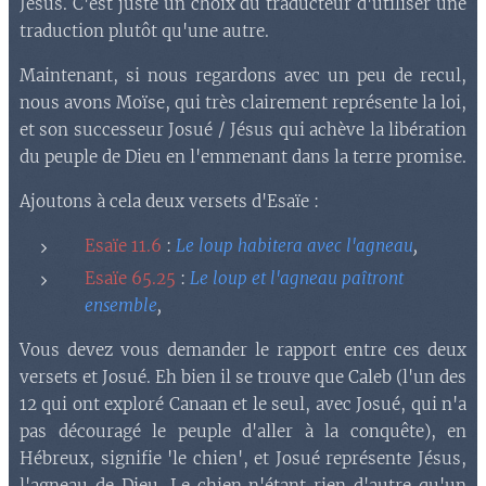
Jésus. C'est juste un choix du traducteur d'utiliser une
traduction plutôt qu'une autre.
Maintenant, si nous regardons avec un peu de recul,
nous avons Moïse, qui très clairement représente la loi,
et son successeur Josué / Jésus qui achève la libération
du peuple de Dieu en l'emmenant dans la terre promise.
Ajoutons à cela deux versets d'Esaïe :
Esaïe 11.6
:
Le loup habitera avec l'agneau
,
Esaïe 65.25
:
Le loup et l'agneau paîtront
ensemble
,
Vous devez vous demander le rapport entre ces deux
versets et Josué. Eh bien il se trouve que Caleb (l'un des
12 qui ont exploré Canaan et le seul, avec Josué, qui n'a
pas découragé le peuple d'aller à la conquête), en
Hébreux, signifie 'le chien', et Josué représente Jésus,
l'agneau de Dieu. Le chien n'étant rien d'autre qu'un