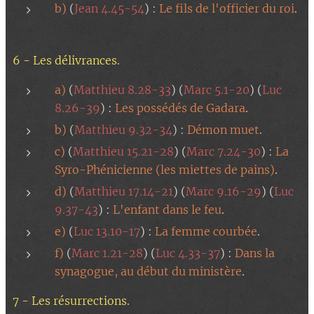
b)
(
Jean 4.45-54
) :
Le fils de l'officier du roi
.
6 - Les délivrances
.
a)
(
Matthieu 8.28-33
) (
Marc 5.1-20
) (
Luc
8.26-39
) :
Les possédés de Gadara
.
b)
(
Matthieu 9.32-34
) :
Démon muet
.
c)
(
Matthieu 15.21-28
) (
Marc 7.24-30
) :
La
Syro-Phénicienne (les miettes de pains)
.
d)
(
Matthieu 17.14-21
) (
Marc 9.16-29
) (
Luc
9.37-43
) :
L'enfant dans le feu
.
e)
(
Luc 13.10-17
) :
La femme courbée
.
f)
(
Marc 1.21-28
) (
Luc 4.33-37
) :
Dans la
synagogue, au début du ministère
.
7 - Les résurrections
.