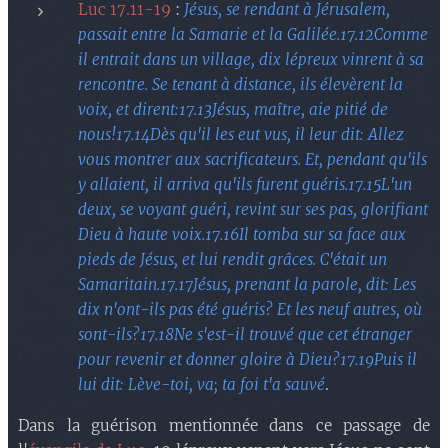
Luc 17.11-19
:
Jésus, se rendant à Jérusalem,
passait entre la Samarie et la Galilée.17.12Comme
il entrait dans un village, dix lépreux vinrent à sa
rencontre. Se tenant à distance, ils élevèrent la
voix, et dirent:17.13Jésus, maître, aie pitié de
nous!17.14Dès qu'il les eut vus, il leur dit: Allez
vous montrer aux sacrificateurs. Et, pendant qu'ils
y allaient, il arriva qu'ils furent guéris.17.15L'un
deux, se voyant guéri, revint sur ses pas, glorifiant
Dieu à haute voix.17.16Il tomba sur sa face aux
pieds de Jésus, et lui rendit grâces. C'était un
Samaritain.17.17Jésus, prenant la parole, dit: Les
dix n'ont-ils pas été guéris? Et les neuf autres, où
sont-ils?17.18Ne s'est-il trouvé que cet étranger
pour revenir et donner gloire à Dieu?17.19Puis il
lui dit: Lève-toi, va; ta foi t'a sauvé
.
Dans la guérison mentionnée dans ce passage de