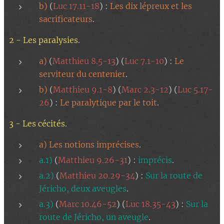
b)
(
Luc 17.11-18
) :
Les dix lépreux et les
sacrificateurs
.
2 - Les paralysies
.
a)
(
Matthieu 8.5-13
) (
Luc 7.1-10
) :
Le
serviteur du centenier
.
b)
(
Matthieu 9.1-8
) (
Marc 2.3-12
) (
Luc 5.17-
26
) :
Le paralytique par le toit
.
3 - Les cécités
.
a) Les notions imprécises
.
a.1)
(
Matthieu 9.26-31
) :
imprécis
.
a.2)
(
Matthieu 20.29-34
) :
Sur la route de
Jéricho, deux aveugles
.
a.3)
(
Marc 10.46-52
) (
Luc 18.35-43
) :
Sur la
route de Jéricho, un aveugle
.