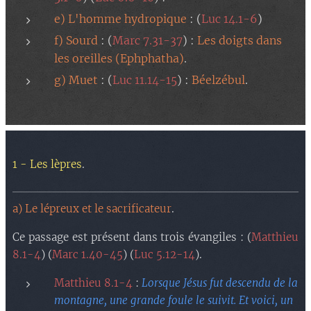
e) L'homme hydropique
: (
Luc 14.1-6
)
f) Sourd
: (
Marc 7.31-37
) :
Les doigts dans
les oreilles (Ephphatha)
.
g) Muet
: (
Luc 11.14-15
) :
Béelzébul
.
1 - Les lèpres
.
a) Le lépreux et le sacrificateur
.
Ce passage est présent dans trois évangiles : (
Matthieu
8.1-4
) (
Marc 1.40-45
) (
Luc 5.12-14
).
Matthieu 8.1-4
:
Lorsque Jésus fut descendu de la
montagne, une grande foule le suivit. Et voici, un