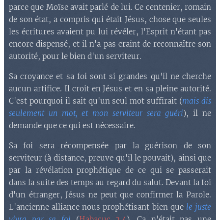
parce que Moïse avait parlé de lui. Ce centenier, romain
de son état, a compris qui était Jésus, chose que seules
les écritures avaient pu lui révéler, l'Esprit n'étant pas
encore dispensé, et il n'a pas craint de reconnaître son
autorité, pour le bien d'un serviteur.
Sa croyance et sa foi sont si grandes qu'il ne cherche
aucun artifice. Il croit en Jésus et en sa pleine autorité.
C'est pourquoi il sait qu'un seul mot suffirait (
mais dis
seulement un mot, et mon serviteur sera guéri
), il ne
demande que ce qui est nécessaire.
Sa foi sera récompensée par la guérison de son
serviteur (à distance, preuve qu'il le pouvait), ainsi que
par la révélation prophétique de ce qui se passerait
dans la suite des temps au regard du salut. Devant la foi
d'un étranger, Jésus ne peut que confirmer la Parole.
L'ancienne alliance nous prophétisant bien que
le juste
vivra par sa foi
(
Habacuc 2.4
). Ca n'était pas une