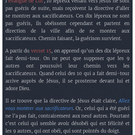
l'
évangile de Luc
, 10 lépreux venant vers Jésus ne sont
pas guéris de suite, mais reçoivent la directive d'aller
se montrer aux sacrificateurs. Ces dix lépreux ne sont
pas guéris, ils obéissent cependant et partent en
direction de la ville afin de se monter aux
sacrificateurs. Chemin faisant, la guérison survient.
A partir du
verset 15
, on apprend qu'un des dix lépreux
fait demi-tour. On ne peut que supposer que les 9
autres ont poursuivi leur chemin vers les
sacrificateurs. Quand celui des 10 qui a fait demi-tour
arrive auprès de Jésus, il se prosterne devant lui et
adore Dieu.
Il se trouve que la directive de Jésus était claire,
Allez
vous montrer aux sacrificateurs
. Or, celui qui a été guéri
ne l'a pas fait, contrairement aux neuf autres. Pourtant
c'est celui qui semble avoir désobéi qui est félicité et
les 9 autres, qui ont obéi, qui sont pointés du doigt.