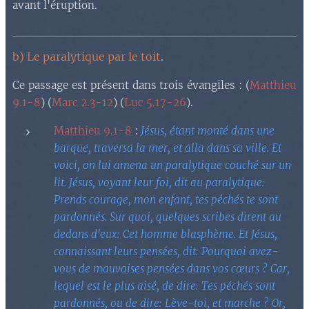
avant l'éruption.
b) Le paralytique par le toit
.
Ce passage est présent dans trois évangiles : (
Matthieu
9.1-8
) (
Marc 2.3-12
) (
Luc 5.17-26
).
Matthieu 9.1-8
:
Jésus, étant monté dans une
barque, traversa la mer, et alla dans sa ville. Et
voici, on lui amena un paralytique couché sur un
lit. Jésus, voyant leur foi, dit au paralytique:
Prends courage, mon enfant, tes péchés te sont
pardonnés. Sur quoi, quelques scribes dirent au
dedans d'eux: Cet homme blasphème. Et Jésus,
connaissant leurs pensées, dit: Pourquoi avez-
vous de mauvaises pensées dans vos cœurs ? Car,
lequel est le plus aisé, de dire: Tes péchés sont
pardonnés, ou de dire: Lève-toi, et marche ? Or,