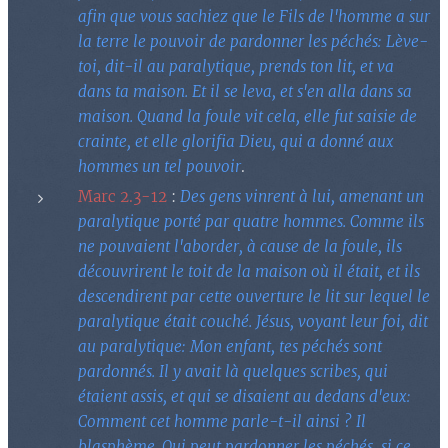
afin que vous sachiez que le Fils de l'homme a sur
la terre le pouvoir de pardonner les péchés: Lève-
toi, dit-il au paralytique, prends ton lit, et va
dans ta maison. Et il se leva, et s'en alla dans sa
maison. Quand la foule vit cela, elle fut saisie de
crainte, et elle glorifia Dieu, qui a donné aux
hommes un tel pouvoir
.
Marc 2.3-12
:
Des gens vinrent à lui, amenant un
paralytique porté par quatre hommes. Comme ils
ne pouvaient l'aborder, à cause de la foule, ils
découvrirent le toit de la maison où il était, et ils
descendirent par cette ouverture le lit sur lequel le
paralytique était couché. Jésus, voyant leur foi, dit
au paralytique: Mon enfant, tes péchés sont
pardonnés. Il y avait là quelques scribes, qui
étaient assis, et qui se disaient au dedans d'eux:
Comment cet homme parle-t-il ainsi ? Il
blasphème. Qui peut pardonner les péchés, si ce