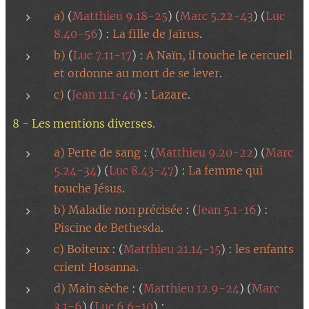
a)
(
Matthieu 9.18-25
) (
Marc 5.22-43
) (
Luc
8.40-56
) :
La fille de Jaïrus
.
b)
(
Luc 7.11-17
) :
A Naïn, il touche le cercueil
et ordonne au mort de se lever
.
c)
(
Jean 11.1-46
) :
Lazare
.
8 - Les mentions diverses
.
a) Perte de sang
: (
Matthieu 9.20-22
) (
Marc
5.24-34
) (
Luc 8.43-47
) :
La femme qui
touche Jésus
.
b) Maladie non précisée
: (
Jean 5.1-16
) :
Piscine de Bethesda
.
c) Boiteux
: (
Matthieu 21.14-15
) :
les enfants
crient Hosanna
.
d) Main sèche
: (
Matthieu 12.9-24
) (
Marc
3.1-6
) (
Luc 6.6-10
) :