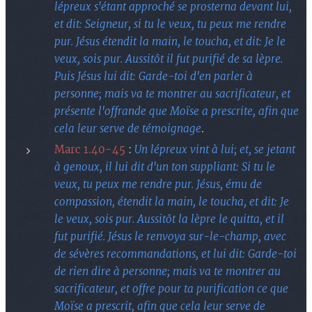
lépreux s'étant approché se prosterna devant lui,
et dit: Seigneur, si tu le veux, tu peux me rendre
pur. Jésus étendit la main, le toucha, et dit: Je le
veux, sois pur. Aussitôt il fut purifié de sa lèpre.
Puis Jésus lui dit: Garde-toi d'en parler à
personne; mais va te montrer au sacrificateur, et
présente l'offrande que Moïse a prescrite, afin que
cela leur serve de témoignage
.
Marc 1.40-45
:
Un lépreux vint à lui; et, se jetant
à genoux, il lui dit d'un ton suppliant: Si tu le
veux, tu peux me rendre pur. Jésus, ému de
compassion, étendit la main, le toucha, et dit: Je
le veux, sois pur. Aussitôt la lèpre le quitta, et il
fut purifié. Jésus le renvoya sur-le-champ, avec
de sévères recommandations, et lui dit: Garde-toi
de rien dire à personne; mais va te montrer au
sacrificateur, et offre pour ta purification ce que
Moïse a prescrit, afin que cela leur serve de