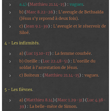
a.4)
(
Matthieu 21.14-15
) :
vagues
.
b)
(
Marc 8.22-26
) :
L'aveugle de Bethsaïda
(Jésus s'y reprend à deux fois)
.
c)
(
Jean 9.1-39
) :
L'aveugle et le réservoir de
Siloé
.
4 - Les infirmités
.
a)
(
Luc 13.10-17
) :
La femme courbée
.
b) Oreille
: (
Luc 22.48-51
) :
L'oreille du
soldat à l'arrestation de Jésus
.
c) Boiteux
: (
Matthieu 21.14-15
) :
vagues
.
5 - Les fièvres
.
a)
(
Matthieu 8.14
) (
Marc 1.29-31
) (
Luc 4.38-
39
) :
La belle-mère de Simon
.