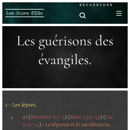
RECHERCHER
Les Jours d'Elie
Les guérisons des
évangiles.
1 - Les lèpres
.
a)
(
Matthieu 8.1-4
) (
Marc 1.40-45
) (
Luc
5.12-14
) :
Le lépreux et le sacrificateur
.