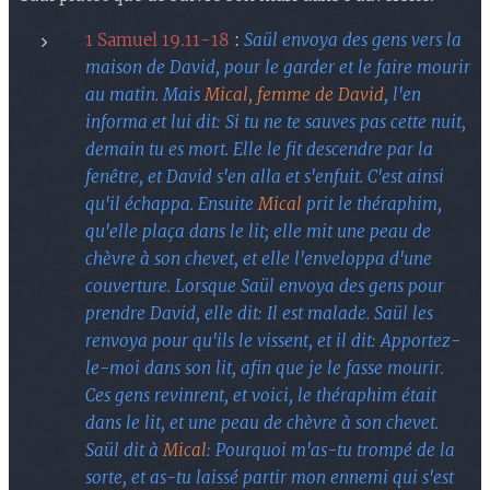
1 Samuel 19.11-18
:
Saül envoya des gens vers la
maison de David, pour le garder et le faire mourir
au matin. Mais
Mical, femme de David
, l'en
informa et lui dit: Si tu ne te sauves pas cette nuit,
demain tu es mort. Elle le fit descendre par la
fenêtre, et David s'en alla et s'enfuit. C'est ainsi
qu'il échappa. Ensuite
Mical
prit le théraphim,
qu'elle plaça dans le lit; elle mit une peau de
chèvre à son chevet, et elle l'enveloppa d'une
couverture. Lorsque Saül envoya des gens pour
prendre David, elle dit: Il est malade. Saül les
renvoya pour qu'ils le vissent, et il dit: Apportez-
le-moi dans son lit, afin que je le fasse mourir.
Ces gens revinrent, et voici, le théraphim était
dans le lit, et une peau de chèvre à son chevet.
Saül dit à
Mical
: Pourquoi m'as-tu trompé de la
sorte, et as-tu laissé partir mon ennemi qui s'est