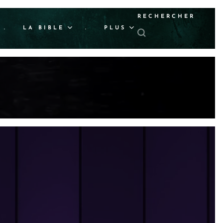
RECHERCHER
.
LA BIBLE
.
PLUS