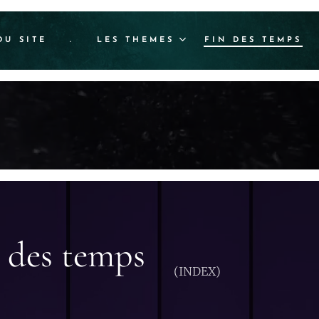
DU SITE
.
LES THEMES
FIN DES TEMPS
n des temps
(INDEX)