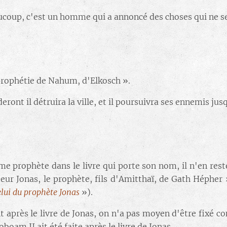
ucoup, c'est un homme qui a annoncé des choses qui ne se 
 prophétie de Nahum, d'Elkosch ».
ront il détruira la ville, et il poursuivra ses ennemis jus
 prophète dans le livre qui porte son nom, il n'en reste 
iteur Jonas, le prophète, fils d'Amitthaï, de Gath Hépher
celui du prophète Jonas
»).
 après le livre de Jonas, on n'a pas moyen d'être fixé con
boam II ait été faite après le livre de Jonas.