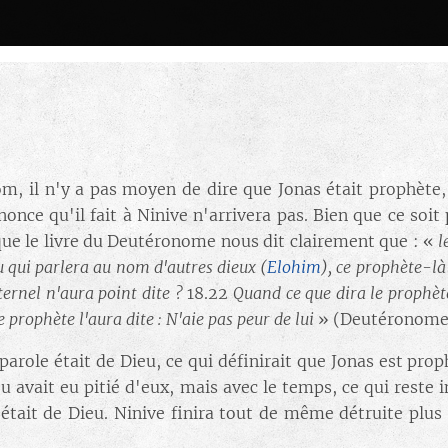
nom, il n'y a pas moyen de dire que Jonas était prophète,
nonce qu'il fait à Ninive n'arrivera pas. Bien que ce soi
 que le livre du Deutéronome nous dit clairement que : «
l
u qui parlera au nom d'autres dieux
(
Elohim
)
, ce prophète-là
ernel n'aura point dite ?
18.22
Quand ce que dira le prophète
e prophète l'aura dite : N'aie pas peur de lui
» (Deutéronome 
parole était de Dieu, ce qui définirait que Jonas est prop
ieu avait eu pitié d'eux, mais avec le temps, ce qui reste
e était de Dieu. Ninive finira tout de même détruite plu