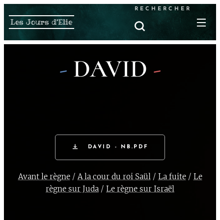
RECHERCHER
Les Jours d'Elie
-
DAVID
-
DAVID - NB.PDF
Avant le règne
/
A la cour du roi Saül
/
La fuite
/
Le
règne sur Juda
/
Le règne sur Israël