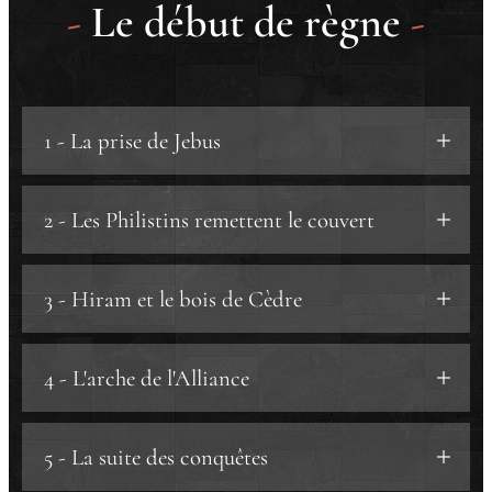
-
Le début de règne
-
1 - La prise de Jebus
a) La particularité de Jebus.
2 - Les Philistins remettent le couvert
b) La prise de Jebus.
a) Le vent tourne.
3 - Hiram et le bois de Cèdre
b) Les ennemis intimes.
a) Le roi de Tyr.
4 - L'arche de l'Alliance
b) Les deux Hiram.
5 - La suite des conquêtes