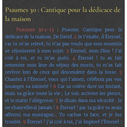
Psaumes 30 : Cantique pour la dédicace de
la maison
🔘
Psaumes 30.1-13
:
Psaume. Cantique pour la
dédicace de la maison. De David.
2
Je t'exalte, ô Éternel,
car tu m'as relevé, tu n'as pas voulu que mes ennemis
se réjouissent à mon sujet.
3
Éternel, mon Dieu ! J'ai
crié à toi, et tu m'as guéri.
4
Éternel ! tu as fait
remonter mon âme du séjour des morts, tu m'as fait
revivre loin de ceux qui descendent dans la fosse.
5
Chantez à l'Éternel, vous qui l'aimez, célébrez par vos
louanges sa sainteté !
6
Car sa colère dure un instant,
mais sa grâce toute la vie ; Le soir arrivent les pleurs,
et le matin l'allégresse.
7
Je disais dans ma sécurité : Je
ne chancellerai jamais !
8
Éternel ! par ta grâce tu avais
affermi ma montagne... Tu cachas ta face, et je fus
troublé.
9
Éternel ! j'ai crié à toi, j'ai imploré l'Éternel :