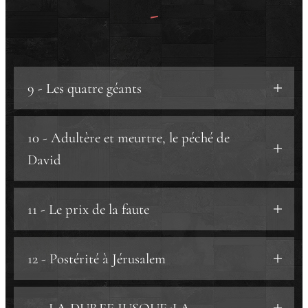
-
9 - Les quatre géants
a) Situons.
10 - Adultère et meurtre, le péché de
b) Résumons.
David
a) La faute.
11 - Le prix de la faute
b) Le piège.
b.1) La tentation.
a) Le plaidoyer de Nathan.
12 - Postérité à Jérusalem
b.2) L'ivresse.
b) Le retour de Bâton.
c) Le meurtre.
c) La sanction.
a) Hébron.
d) Le 7° fils.