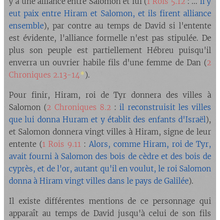
y a une alliance entre Salomon et lui (
1 Rois 5.12
: ...
il y
eut paix entre Hiram et Salomon, et ils firent alliance
ensemble
), par contre au temps de David si l'entente
est évidente, l'alliance formelle n'est pas stipulée. De
plus son peuple est partiellement Hébreu puisqu'il
enverra un ouvrier habile fils d'une femme de Dan (
2
Chroniques 2.13-14
*
).
Pour finir, Hiram, roi de Tyr donnera des villes à
Salomon (
2 Chroniques 8.2
:
il reconstruisit les villes
que lui donna Huram et y établit des enfants d'Israël
),
et Salomon donnera vingt villes à Hiram, signe de leur
entente (
1 Rois 9.11
:
Alors, comme Hiram, roi de Tyr,
avait fourni à Salomon des bois de cèdre et des bois de
cyprès, et de l'or, autant qu'il en voulut, le roi Salomon
donna à Hiram vingt villes dans le pays de Galilée
).
Il existe différentes mentions de ce personnage qui
apparaît au temps de David jusqu'à celui de son fils