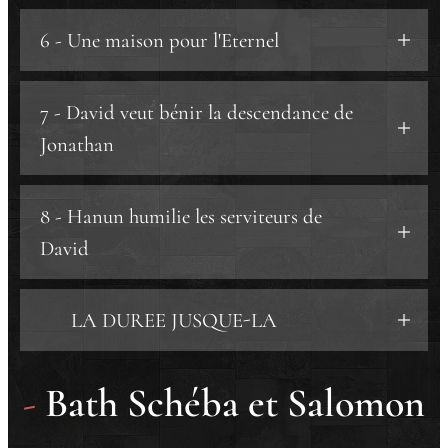
a) Stabilisation.
6 - Une maison pour l'Eternel
b) Expansion.
b.1) Moab.
7 - David veut bénir la descendance de
b.2) Tsoba.
Jonathan
b.3) Damas.
c) Alliance.
d) Le Sud Sud-Est.
8 - Hanun humilie les serviteurs de
e) La structure du royaume.
David
e.1) Les dirigeants.
e.2) La traduction qui égare.
▶️​ LA DUREE JUSQUE-LA
-
Bath Schéba et Salomon