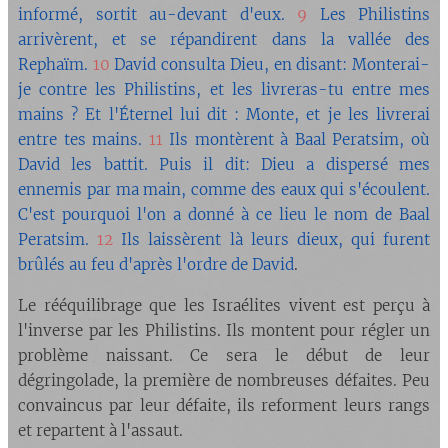
informé, sortit au-devant d'eux.
9
Les Philistins
arrivèrent, et se répandirent dans la vallée des
Rephaïm.
10
David consulta Dieu, en disant: Monterai-
je contre les Philistins, et les livreras-tu entre mes
mains ? Et l'Éternel lui dit : Monte, et je les livrerai
entre tes mains.
11
Ils montèrent à Baal Peratsim, où
David les battit. Puis il dit: Dieu a dispersé mes
ennemis par ma main, comme des eaux qui s'écoulent.
C'est pourquoi l'on a donné à ce lieu le nom de Baal
Peratsim.
12
Ils laissèrent là leurs dieux, qui furent
brûlés au feu d'après l'ordre de David
.
Le rééquilibrage que les Israélites vivent est perçu à
l'inverse par les Philistins. Ils montent pour régler un
problème naissant. Ce sera le début de leur
dégringolade, la première de nombreuses défaites. Peu
convaincus par leur défaite, ils reforment leurs rangs
et repartent à l'assaut.