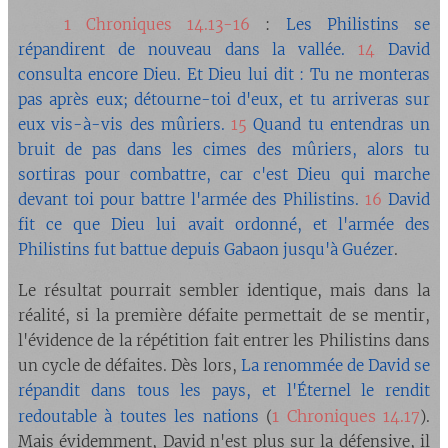
1
🔘
Chroniques 14.13-16
:
Les Philistins se
répandirent de nouveau dans la vallée.
14
David
consulta encore Dieu. Et Dieu lui dit : Tu ne monteras
pas après eux; détourne-toi d'eux, et tu arriveras sur
eux vis-à-vis des mûriers.
15
Quand tu entendras un
bruit de pas dans les cimes des mûriers, alors tu
sortiras pour combattre, car c'est Dieu qui marche
devant toi pour battre l'armée des Philistins.
16
David
fit ce que Dieu lui avait ordonné, et l'armée des
Philistins fut battue depuis Gabaon jusqu'à Guézer
.
Le résultat pourrait sembler identique, mais dans la
réalité, si la première défaite permettait de se mentir,
l'évidence de la répétition fait entrer les Philistins dans
un cycle de défaites. Dès lors,
La renommée de David se
répandit dans tous les pays, et l'Éternel le rendit
1 Chroniques
redoutable à toutes les nations
(
14.17
).
Mais évidemment, David n'est plus sur la défensive, il