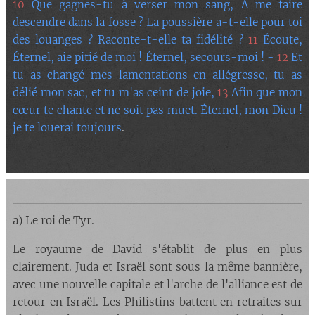
10
Que gagnes-tu à verser mon sang, A me faire
descendre dans la fosse ? La poussière a-t-elle pour toi
des louanges ? Raconte-t-elle ta fidélité ?
11
Écoute,
Éternel, aie pitié de moi ! Éternel, secours-moi ! -
12
Et
tu as changé mes lamentations en allégresse, tu as
délié mon sac, et tu m'as ceint de joie,
13
Afin que mon
cœur te chante et ne soit pas muet. Éternel, mon Dieu !
je te louerai toujours
.
a) Le roi de Tyr.
Le royaume de David s'établit de plus en plus
clairement. Juda et Israël sont sous la même bannière,
avec une nouvelle capitale et l'arche de l'alliance est de
retour en Israël. Les Philistins battent en retraites sur