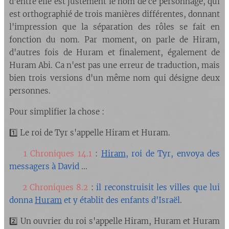
d'entre elle est justement le nom de ce personnage, qui
est orthographié de trois manières différentes, donnant
l'impression que la séparation des rôles se fait en
fonction du nom. Par moment, on parle de Hiram,
d'autres fois de Huram et finalement, également de
Huram Abi. Ca n'est pas une erreur de traduction, mais
bien trois versions d'un même nom qui désigne deux
personnes.
Pour simplifier la chose :
1️⃣ Le roi de Tyr s'appelle Hiram et Huram.
🔘
1 Chroniques 14.1
:
Hiram
, roi de Tyr, envoya des
messagers à David
...
🔘
2 Chroniques 8.2
:
il reconstruisit les villes que lui
donna
Huram
et y établit des enfants d'Israël
.
2️⃣​ Un ouvrier du roi s'appelle Hiram, Huram et Huram