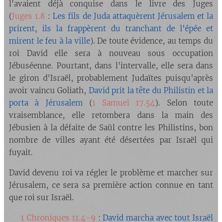
l'avaient déjà conquise dans le livre des Juges
(
Juges 1.8
:
Les fils de Juda attaquèrent Jérusalem et la
prirent, ils la frappèrent du tranchant de l'épée et
mirent le feu à la ville
). De toute évidence, au temps du
roi David elle sera à nouveau sous occupation
Jébuséenne. Pourtant, dans l'intervalle, elle sera dans
le giron d'Israël, probablement Judaïtes puisqu'après
avoir vaincu Goliath,
David prit la tête du Philistin et la
porta à Jérusalem
(
1 Samuel 17.54
). Selon toute
vraisemblance, elle retombera dans la main des
Jébusien à la défaite de Saül contre les Philistins, bon
nombre de villes ayant été désertées par Israël qui
fuyait.
David devenu roi va régler le problème et marcher sur
Jérusalem, ce sera sa première action connue en tant
que roi sur Israël.
🔘
1 Chroniques 11.4-9
:
David marcha avec tout Israël