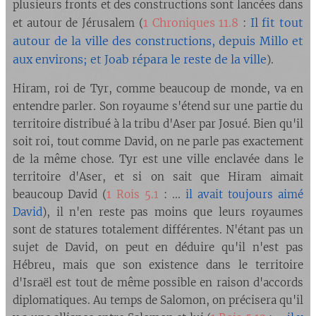
plusieurs fronts et des constructions sont lancées dans
1 Chroniques 11.8
Il fit tout
et autour de Jérusalem (
:
autour de la ville des constructions, depuis Millo et
aux environs; et Joab répara le reste de la ville
).
Hiram, roi de Tyr, comme beaucoup de monde, va en
entendre parler. Son royaume s'étend sur une partie du
territoire distribué à la tribu d'Aser par Josué. Bien qu'il
soit roi, tout comme David, on ne parle pas exactement
de la même chose. Tyr est une ville enclavée dans le
territoire d'Aser, et si on sait que Hiram aimait
beaucoup David (
1 Rois 5.1
: ...
il avait toujours aimé
David
), il n'en reste pas moins que leurs royaumes
sont de statures totalement différentes. N'étant pas un
sujet de David, on peut en déduire qu'il n'est pas
Hébreu, mais que son existence dans le territoire
d'Israël est tout de même possible en raison d'accords
diplomatiques. Au temps de Salomon, on précisera qu'il