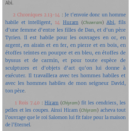
Abi.
🔘
2 Chroniques 2.13-14
:
Je t'envoie donc un homme
Abi
, fils
habile et intelligent,
14
Huram
(
)
Chuwram
d'une femme d'entre les filles de Dan, et d'un père
Tyrien. Il est habile pour les ouvrages en or, en
argent, en airain et en fer, en pierre et en bois, en
étoffes teintes en pourpre et en bleu, en étoffes de
byssus et de carmin, et pour toute espèce de
sculptures et d'objets d'art qu'on lui donne à
exécuter. Il travaillera avec tes hommes habiles et
avec les hommes habiles de mon seigneur David,
ton père
.
🔘
1 Rois 7.40
:
Hiram
(
)
fit les cendriers, les
Chiyram
pelles et les coupes. Ainsi Hiram
(
)
acheva tout
Chiyram
l'ouvrage que le roi Salomon lui fit faire pour la maison
de l'Eternel
.