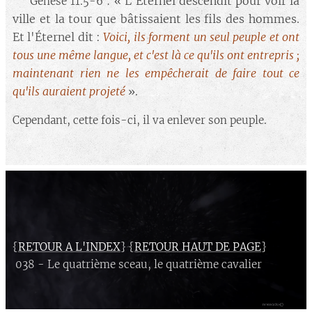
L'Éternel descendit pour voir la
🔘 Genèse 11.5-6 : «
ville et la tour que bâtissaient les fils des hommes.
Et l'Éternel dit :
Voici, ils forment un seul peuple et ont
tous une même langue, et c'est là ce qu'ils ont entrepris ;
maintenant rien ne les empêcherait de faire tout ce
qu'ils auraient projeté
».
Cependant, cette fois-ci, il va enlever son peuple.
{
RETOUR A L'INDEX
} {
RETOUR HAUT DE PAGE
}
038 - Le quatrième sceau, le quatrième cavalier