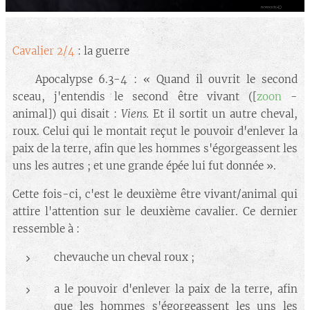
Cavalier 2/4
: la guerre
🔘 Apocalypse 6.3-4 : « Quand il ouvrit le second
sceau, j'entendis le second être vivant ([
zoon
-
animal]) qui disait :
Viens.
Et il sortit un autre cheval,
roux. Celui qui le montait reçut le pouvoir d'enlever la
paix de la terre, afin que les hommes s'égorgeassent les
uns les autres ; et une grande épée lui fut donnée
».
Cette fois-ci, c'est le deuxième être vivant/animal qui
attire l'attention sur le deuxième cavalier. Ce dernier
ressemble à :
chevauche un cheval roux ;
a le pouvoir d'enlever la paix de la terre, afin
que les hommes s'égorgeassent les uns les