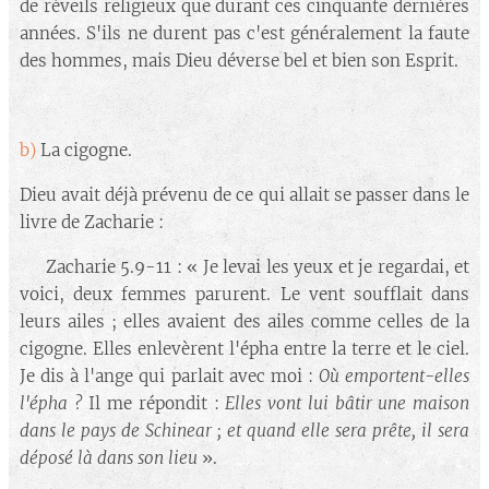
de réveils religieux que durant ces cinquante dernières
années. S'ils ne durent pas c'est généralement la faute
des hommes, mais Dieu déverse bel et bien son Esprit.
b)
La cigogne.
Dieu avait déjà prévenu de ce qui allait se passer dans le
livre de Zacharie :
🔘 Zacharie 5.9-11 : « Je levai les yeux et je regardai, et
voici, deux femmes parurent. Le vent soufflait dans
leurs ailes ; elles avaient des ailes comme celles de la
cigogne. Elles enlevèrent l'épha entre la terre et le ciel.
Je dis à l'ange qui parlait avec moi :
Où emportent-elles
l'épha ?
Il me répondit :
Elles vont lui bâtir une maison
dans le pays de Schinear ; et quand elle sera prête, il sera
déposé là dans son lieu
».