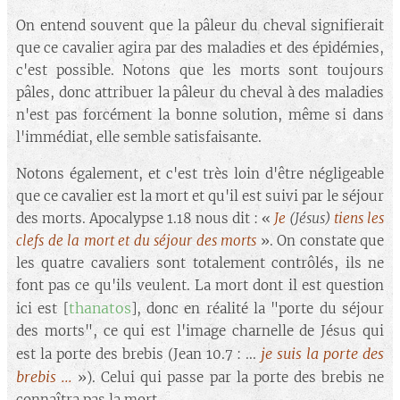
On entend souvent que la pâleur du cheval signifierait
que ce cavalier agira par des maladies et des épidémies,
c'est possible. Notons que les morts sont toujours
pâles, donc attribuer la pâleur du cheval à des maladies
n'est pas forcément la bonne solution, même si dans
l'immédiat, elle semble satisfaisante.
Notons également, et c'est très loin d'être négligeable
que ce cavalier est la mort et qu'il est suivi par le séjour
des morts. Apocalypse 1.18 nous dit : «
Je
(Jésus)
tiens les
clefs de la mort et du séjour des morts
». On constate que
les quatre cavaliers sont totalement contrôlés, ils ne
font pas ce qu'ils veulent. La mort dont il est question
thanatos
ici est [
], donc en réalité la "porte du séjour
des morts", ce qui est l'image charnelle de Jésus qui
je suis la porte des
est la porte des brebis (Jean 10.7 : ...
brebis ...
»). Celui qui passe par la porte des brebis ne
connaîtra pas la mort.