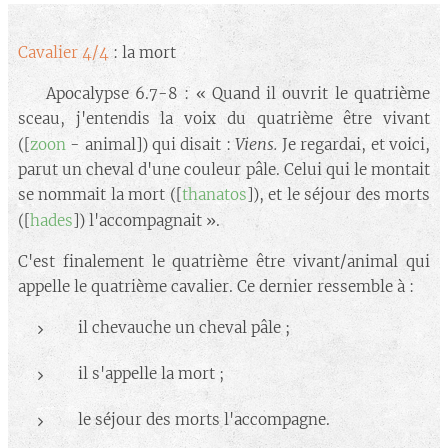
Cavalier 4/4
: la mort
🔘 Apocalypse 6.7-8 : « Quand il ouvrit le quatrième
sceau, j'entendis la voix du quatrième être vivant
Viens.
([
zoon
- animal]) qui disait :
Je regardai, et voici,
parut un cheval d'une couleur pâle. Celui qui le montait
se nommait la mort ([
thanatos
]), et le séjour des morts
([
hades
]) l'accompagnait
».
C'est finalement le quatrième être vivant/animal qui
appelle le quatrième cavalier. Ce dernier ressemble à :
il chevauche un cheval pâle ;
il s'appelle la mort ;
le séjour des morts l'accompagne.