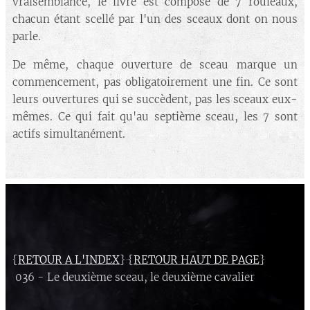
vraisemblance, le livre est composé de 7 rouleaux,
chacun étant scellé par l'un des sceaux dont on nous
parle.
De même, chaque ouverture de sceau marque un
commencement, pas obligatoirement une fin. Ce sont
leurs ouvertures qui se succèdent, pas les sceaux eux-
mêmes. Ce qui fait qu'au septième sceau, les 7 sont
actifs simultanément.
{
RETOUR A L'INDEX
} {
RETOUR HAUT DE PAGE
}
036 - Le deuxième sceau, le deuxième cavalier