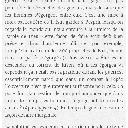
guerre, c'est en réalité un abus de langage. Il n'a pas
pour rôle de déclencher des guerres, mais de faire que
les hommes s'égorgent entre eux. C'est une mise à
mort particulière qu'il faut garder à l'esprit lorsqu'on
regarde le monde qui nous entoure à la lumière de la
Parole de Dieu. Cette façon de faire était déjà bien
présente dans l'ancienne alliance, par exemple,
lorsqu'Elie a affronté les 400 prophètes de Baal, ils ont
tous fini par être égorgés (1 Rois 18.40 : « Élie les fit
descendre au torrent de Kison, où il les égorgea »,
cependant ça n'était pas la pratique durant les guerres,
essentiellement parce que dans un combat à l'épée
l'ouverture n'est que rarement suffisante pour cela. Ca
pose donc la question de pourquoi annoncer que dans
la fin des temps les hommes s'égorgeront les uns les
autres ? (Apocalypse 6.4). En temps de guerre c'est une
façon de faire marginale.
La solution est évidemment que rien dans le texte ne