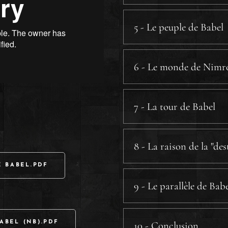
a.2) L'arc et les
b) Un roi.
5 - Le peuple de Babel
c) Une image.
6 - Le monde de Nimr
a) La situation généalogi
b) La puissance des géné
7 - La tour de Babel
a) La technologie de Babe
b) La dispersion.
8 - La raison de la "de
c) Le rejet.
E BABEL.PDF
d) Le nom de Babel.
9 - Le parallèle de Bab
e) Une ville dans une tou
a) Schinear.
a.1) A l'époque
.
ABEL (NB).PDF
10 - Conclusion