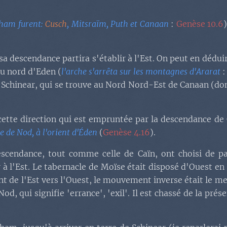
Cham furent:
Cusch
, Mitsraïm, Puth et Canaan
:
Genèse 10.6
a descendance partira s'établir à l'Est. On peut en déduir
au nord d'Eden (
l'arche s'arrêta sur les montagnes d'Ararat
de Schinear, qui se trouve au Nord Nord-Est de Canaan (do
 cette direction qui est empruntée par la descendance 
re de Nod, à l'orient d'Éden
(
Genèse 4.16
).
escendance, tout comme celle de Caïn, ont choisi de pa
ir à l'Est. Le tabernacle de Moïse était disposé d'Ouest en 
 de l'Est vers l'Ouest, le mouvement inverse était le mei
 Nod, qui signifie 'errance', 'exil'. Il est chassé de la pré