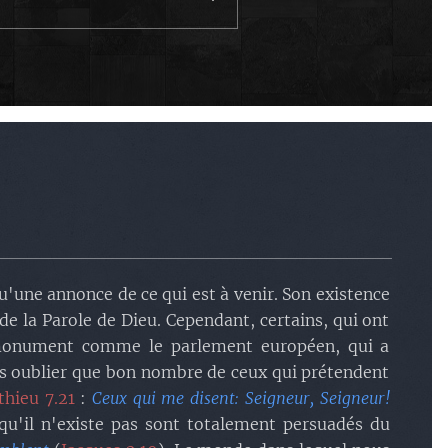
s
.
s
.
s
.
'une annonce de ce qui est à venir. Son existence
e la Parole de Dieu. Cependant, certains, qui ont
tsar
.
un monument comme le parlement européen, qui a
s
.
mais oublier que bon nombre de ceux qui prétendent
hieu 7.21
:
Ceux qui me disent: Seigneur, Seigneur!
u'il n'existe pas sont totalement persuadés du