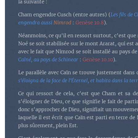
la suivante :
Cham engendre Cusch (entre autres) (
Les fils de 
engendra aussi
Nimrod
:
Genèse 10.8
).
Néanmoins, ce qu'il en ressort surtout, c'est que s
Noé se soit stabilisée sur le mont Ararat, qui est 
avec le fait que Nimrod se soit installé au pays 
Calné, au pays de Schinear
:
Genèse 10.10
).
Le parallèle avec Caïn se trouve justement dans
s'éloigna de la face de l'Éternel, et habita dans la ter
Ce qui ressort de cela, c'est que Cham et sa d
s'éloigner de Dieu, ce que signifie le fait de part
donc s'approcher de Dieu, signifiait un mouvement
laquelle il est écrit que Caïn est parti en terre de
plus sûrement, plein Est.