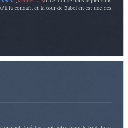
remblent
(
Jacques 2.19
). Le monde dans lequel nous
'il la connaît, et la tour de Babel en est une des
 un seul, Noé. Les sept autres sont le fruit de sa