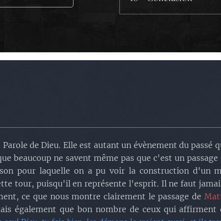
a.2) De nos jour
b) Un seul peuple .
b.1) A l'époque
.
b.2) De nos jour
c) Une seule langue.
c.1) A l'époque
.
c.2) De nos jour
d) Un seul dieu.
 Parole de Dieu. Elle est autant un évènement du passé qu
d.1) A l'époque
.
f que beaucoup ne savent même pas que c'est un passage d
d.2) Nebucadne
raison pour laquelle on a pu voir la construction d'
d.3) De nos jour
te tour, puisqu'il en représente l'esprit. Il ne faut ja
iment, ce que nous montre clairement le passage de
Matt
ais également que bon nombre de ceux qui affirment q