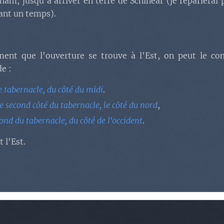
am, jusqu'à arriver en terre de Schinear (je reparlerai
ant un temps).
ent que l'ouverture se trouve à l'Est, on peut le c
e :
e tabernacle, du côté du midi
.
e second côté du tabernacle, le côté du nord
,
fond du tabernacle, du côté de l'occident
.
t l'Est.