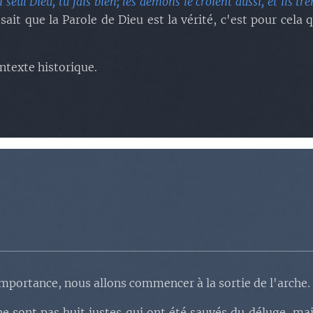
n seul Dieu, tu fais bien; les démons le croient aussi, et ils t
 que la Parole de Dieu est la vérité, c'est pour cela qu
ntexte historique.
importance, nous allons commencer à la sortie de l'arche.
e sont pas huit justes qui ont été sauvés du déluge, mais