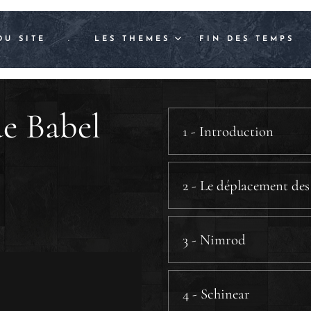
DU SITE
.
LES THEMES
FIN DES TEMPS
de Babel
1 - Introduction
2 - Le déplacement des
a) Un parallèle avec Caïn.
b) Clarification sur l'ori
3 - Nimrod
a) Un chasseur.
a.1) La chasse
.
4 - Schinear