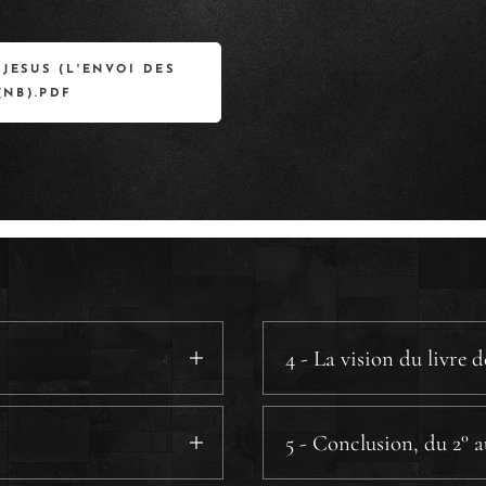
 JESUS (L'ENVOI DES
(NB).PDF
4 - La vision du livre 
 ou non.
5 - Conclusion, du 2° a
s doivent s'attendre.