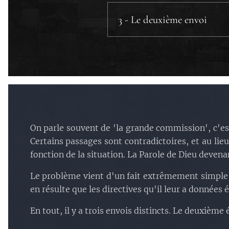
a) La soumission des esprits
c.1) Sodome et Gom
b) La révélation par l'Esprit,
3 - Le deuxième envoi
c.2) L'église des 
la chair.
a) Toute autorité.
c.3) Les encourage
c) La nécessité d'avoir plus d
b) Une chronologie plus qu'u
c.4) La récompense 
d) Faire naître la soif.
b.1) Allez
.
e) Deux à deux.
d) Les versions de cet envoi 
b.2) Le divin passé 
f) Les deux textes de l'envoi 
e) Les trois façons de voir ce 
b.3) La fabrique de 
e.1) La vision pour 
b.4) La formation de
e.2) La vision pour l
On parle souvent de 'la grande commission', c'est
Certains passages sont contradictoires, et au lie
e.3) La vision proph
fonction de la situation. La Parole de Dieu devenan
Le problème vient d'un fait extrêmement simple, J
en résulte que les directives qu'il leur a données
En tout, il y a trois envois distincts. Le deuxième