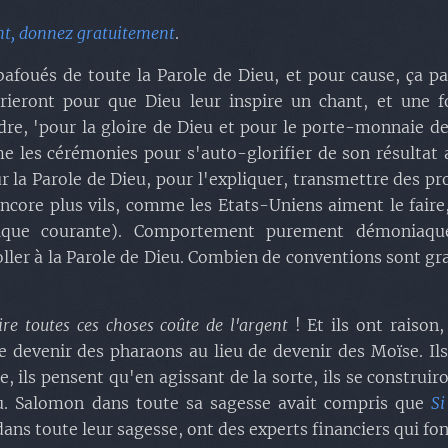
nt, donnez gratuitement
.
foués de toute la Parole de Dieu, et pour cause, ça par
eront pour que Dieu leur inspire un chant, et une fois 
re, 'pour la gloire de Dieu et pour le porte-monnaie de 
mme les cérémonies pour s'auto-glorifier de son résulta
ur la Parole de Dieu, pour l'expliquer, transmettre des p
 Encore plus vils, comme les Etats-Uniens aiment le faire
atique courante). Comportement purement démoniaque
oller à la Parole de Dieu. Combien de conventions sont gr
ire toutes ces choses coûte de l'argent
! Et ils ont raison
e devenir des pharaons au lieu de devenir des Moïse. Ils
rre, ils pensent qu'en agissant de la sorte, ils se constru
ieu. Salomon dans toute sa sagesse avait compris que
Si
dans toute leur sagesse, ont des experts financiers qui fon