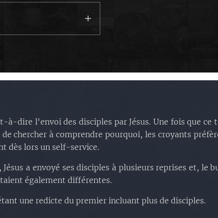
 mauvais.
Cliquez ici pour entrer d
orrhe
.
magnam aliquam quaerat
 et l'aveuglement de
hommes
.
minima veniam quis nos
ullam corporis suscipit l
ments
.
'ouvriers.
ex ea commodi consequa
n tout en un.
c'est l'envoi
.
iure reprehenderit.
dans Marc et Luc.
sous silence
.
des 70.
texte.
disciples
.
le temps de Jésus
.
s disciples
.
'église
.
-à-dire l'envoi des disciples par Jésus. Une fois que ce t
u de chercher à comprendre pourquoi, les croyants préfèr
étique
.
t dès lors un self-service.
ésus a envoyé ses disciples à plusieurs reprises et, le bu
 étaient également différentes.
 étant une redicte du premier incluant plus de disciples.