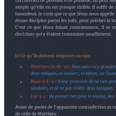
Un chrétien ne pouvant être possédé, on peut al
simple qu'elle en est presque risible. Il suffit d
hasardeux. Je crois que ce que Jésus nous appelle à
douze disciples parmi les juifs, pour prêcher la b
C'est ce que Jésus faisait constamment, il se r
doctrines qui y étaient transmises usuellement.
b) Ce qu'ils doivent emporter ou non
.
Matthieu 10.8b-10
:
Vous avez reçu gratuite
deux tuniques, ni souliers, ni bâton; car l'ou
Marc 6.8-9
:
Il leur prescrivit de ne rien pr
sandales, et de ne pas revêtir deux tuniques
.
Luc 9.3
:
Ne prenez rien pour le voyage, leur d
Avant de parler de l'apparente contradiction se 
de celle de Matthieu :