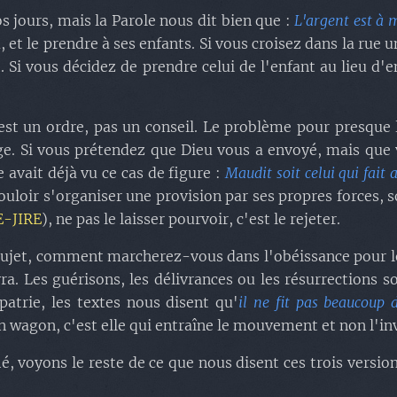
s jours, mais la Parole nous dit bien que :
L'argent est à m
eu, et le prendre à ses enfants. Si vous croisez dans la rue
 Si vous décidez de prendre celui de l'enfant au lieu d
est un ordre, pas un conseil. Le problème pour presque l
e. Si vous prétendez que Dieu vous a envoyé, mais que vo
 avait déjà vu ce cas de figure :
Maudit soit celui qui fait 
Vouloir s'organiser une provision par ses propres forces, s
-JIRE
), ne pas le laisser pourvoir, c'est le rejeter.
sujet, comment marcherez-vous dans l'obéissance pour le r
uivra. Les guérisons, les délivrances ou les résurrections 
patrie, les textes nous disent qu'
il ne fit pas beaucoup 
un wagon, c'est elle qui entraîne le mouvement et non l'in
fié, voyons le reste de ce que nous disent ces trois versi