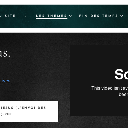
U SITE
.
LES THEMES
FIN DES TEMPS
us.
tives
 JESUS (L'ENVOI DES
S).PDF