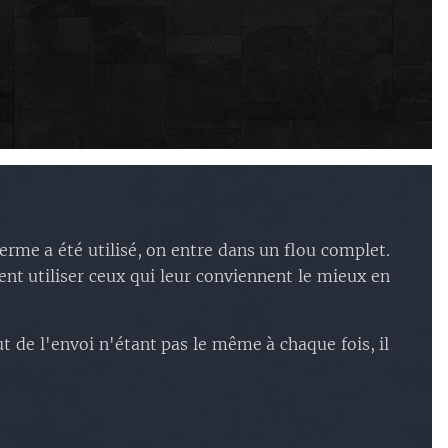
u texte. Labore et dolore
 voluptatem ut enim ad
trum exercitationem
aboriosam nisi ut aliquid
tur quis autem vel eum
erme a été utilisé, on entre dans un flou complet.
ent utiliser ceux qui leur conviennent le mieux en
t de l'envoi n'étant pas le même à chaque fois, il