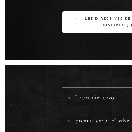
LES DIRECTIVES DE
DISCIPLES) 
1 - Le premier envoi
a) Ce qu'ils doivent faire.
b) Ce qu'ils doivent emporter
2 - premier envoi, 2° salve
c) Les réactions auxquelles il