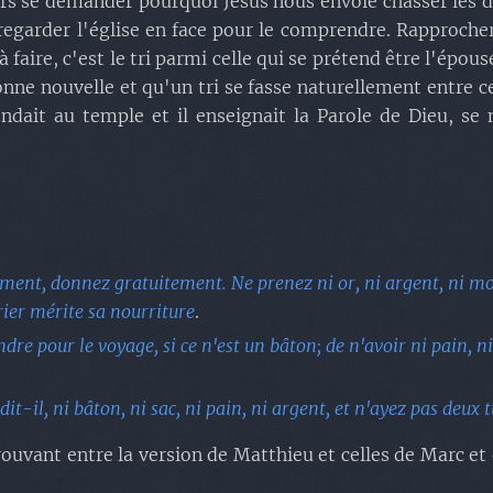
ors se demander pourquoi Jésus nous envoie chasser les d
e regarder l'église en face pour le comprendre. Rapproche
 faire, c'est le tri parmi celle qui se prétend être l'épo
onne nouvelle et qu'un tri se fasse naturellement entre ce
endait au temple et il enseignait la Parole de Dieu, s
ment, donnez gratuitement. Ne prenez ni or, ni argent, ni mon
vrier mérite sa nourriture
.
endre pour le voyage, si ce n'est un bâton; de n'avoir ni pain, 
it-il, ni bâton, ni sac, ni pain, ni argent, et n'ayez pas deux 
trouvant entre la version de Matthieu et celles de Marc 