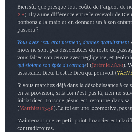
Bien sûr que presque tout coûte de l'argent de no
2.8
). Il y a une différence entre le recevoir de Di
bonbons à la main et en donnant un à son enfant.
passera ?
Vous avez reçu gratuitement, donnez gratuitement
mots ne sont pas dissociables du reste du passag
vous faites son œuvre avec négligence, et Jérémie
qui éloigne son épée du carnage
! (
Jérémie 48.10
). 
assassiner Dieu. Il est le Dieu qui pourvoit (
YAHVE
Si vous marchez déjà dans la désobéissance à ce 
en sa provision, si la foi n'est pas là, rien ne s
initiatrices. Lorsque Jésus est retourné dans sa 
(
Matthieu 13.58
). La foi est une locomotive, pas 
Maintenant que ce petit point financier est clari
contradictoires.