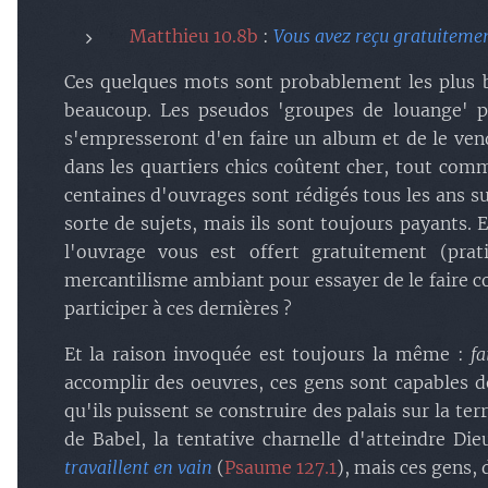
Matthieu 10.8b
:
Vous avez reçu gratuiteme
Ces quelques mots sont probablement les plus ba
beaucoup. Les pseudos 'groupes de louange' pri
s'empresseront d'en faire un album et de le vend
dans les quartiers chics coûtent cher, tout co
centaines d'ouvrages sont rédigés tous les ans s
sorte de sujets, mais ils sont toujours payants.
l'ouvrage vous est offert gratuitement (pr
mercantilisme ambiant pour essayer de le faire c
participer à ces dernières ?
Et la raison invoquée est toujours la même :
fa
accomplir des oeuvres, ces gens sont capables d
qu'ils puissent se construire des palais sur la te
de Babel, la tentative charnelle d'atteindre D
travaillent en vain
(
Psaume 127.1
), mais ces gens, 