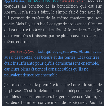
appartenait,
et Lot avec lui
(
Genèse 13.1
). Lot est
toujours au bénéfice de la bénédiction qui est sur
Abram. Il n'a rien à faire, le simple fait d'être avec lui
lui permet de croître de la même manière que son
oncle. Mais il y a un hic à ce type de croissance. C'est ce
qui va mettre fin à cette dernière. À force de croître, les
deux compères finissent par ne plus pouvoir exister au
même endroit :
🔘 Genèse 13.5-6
:
Lot, qui voyageait avec Abram, avait
aussi des brebis, des bœufs et des tentes. Et la contrée
était insuffisante pour qu'ils demeurassent ensemble,
car leurs biens étaient si considérables qu'ils ne
pouvaient demeurer ensemble
.
Je crois que c'est la première fois que Lot est le sujet de
la phrase. C'est le début de son "indépendance". Des
troubles naissent entre ses bergers et ceux d'Abram, et
les deux hommes conviennent de se séparer. Pour la