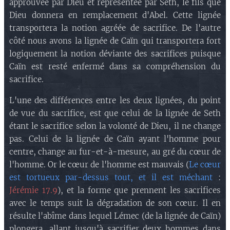
approuvée par Dieu et représentée par Seth, le fils que
Dieu donnera en remplacement d'Abel. Cette lignée
transportera la notion agréée de sacrifice. De l'autre
côté nous avons la lignée de Caïn qui transportera fort
logiquement la notion déviante des sacrifices puisque
Caïn est resté enfermé dans sa compréhension du
sacrifice.
L'une des différences entre les deux lignées, du point
de vue du sacrifice, est que celui de la lignée de Seth
étant le sacrifice selon la volonté de Dieu, il ne change
pas. Celui de la lignée de Caïn ayant l'homme pour
centre, change au fur-et-à-mesure, au gré du cœur de
l'homme. Or le cœur de l'homme est mauvais (
Le cœur
est tortueux par-dessus tout, et il est méchant
:
Jérémie 17.9
), et la forme que prennent les sacrifices
avec le temps suit la dégradation de son cœur. Il en
résulte l'abîme dans lequel Lémec (de la lignée de Caïn)
plongera, allant jusqu'à sacrifier deux hommes dans