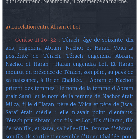
qu'il comprend. Néanmoins, il commence sa marche.
a) La relation entre Abram et Lot
.
🔘 Genèse 11.26-32
:
Térach, âgé de soixante-dix
ans, engendra Abram, Nachor et Haran. Voici la
postérité de Térach. Térach engendra Abram,
Nachor et Haran. -Haran engendra Lot. Et Haran
mourut en présence de Térach, son père, au pays de
sa naissance, à Ur en Chaldée. - Abram et Nachor
prirent des femmes : le nom de la femme d'Abram
était Saraï, et le nom de la femme de Nachor était
Milca, fille d'Haran, père de Milca et père de Jisca.
Saraï était stérile : elle n'avait point d'enfants.
Térach prit Abram, son fils, et Lot, fils d'Haran, fils
de son fils, et Saraï, sa belle-fille, femme d'Abram,
son fils. Ils sortirent ensemble d'Ur en Chaldée, pour