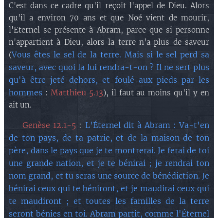
C'est dans ce cadre qu'il reçoit l'appel de Dieu. Alors
qu'il a environ 70 ans et que Noé vient de mourir,
l'Eternel se présente à Abram, parce que si personne
n'appartient à Dieu, alors la terre n'a plus de saveur
Vous êtes le sel de la terre. Mais si le sel perd sa
(
saveur, avec quoi la lui rendra-t-on ? Il ne sert plus
qu'à être jeté dehors, et foulé aux pieds par les
hommes
Matthieu 5.13
:
), il faut au moins qu'il y en
ait un.
🔘 Genèse 12.1-5
:
L'Éternel dit à Abram : Va-t'en
de ton pays, de ta patrie, et de la maison de ton
père, dans le pays que je te montrerai. Je ferai de toi
une grande nation, et je te bénirai ; je rendrai ton
nom grand, et tu seras une source de bénédiction. Je
bénirai ceux qui te béniront, et je maudirai ceux qui
te maudiront ; et toutes les familles de la terre
seront bénies en toi. Abram partit, comme l'Éternel