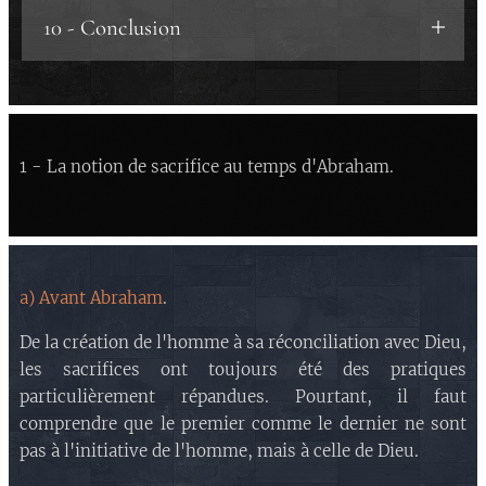
a) Le personnage.
b.1) L'âge d'Isaac
.
10 - Conclusion
place d'Azazel.
b) Points communs et oppositions avec
b.2) Le bois
.
b.2) Deuxième partie
:
Jésus.
b.3) L'Ange de l'Eternel
.
'remplissage' d'Azazel.
b.1) Un libérateur
.
b.4) Les ronces et le bélier
.
b.3) Troisième partie
: Azazel.
b.2) Condamné à mort
.
b.4) Quatrième partie
: clôture.
1 - La notion de sacrifice au temps d'Abraham.
b.3) Lavé du péché
.
c) Le parallèle.
b.4) Fils de Dieu
.
d) Nota bene.
c) Explication 1 : L'image d'une image.
e) Ismaël et Isaac.
d) Explication 2 : Azazel.
a) Avant Abraham
.
e) Les passages parlant de Barabbas.
De la création de l'homme à sa réconciliation avec Dieu,
les sacrifices ont toujours été des pratiques
particulièrement répandues. Pourtant, il faut
comprendre que le premier comme le dernier ne sont
pas à l'initiative de l'homme, mais à celle de Dieu.