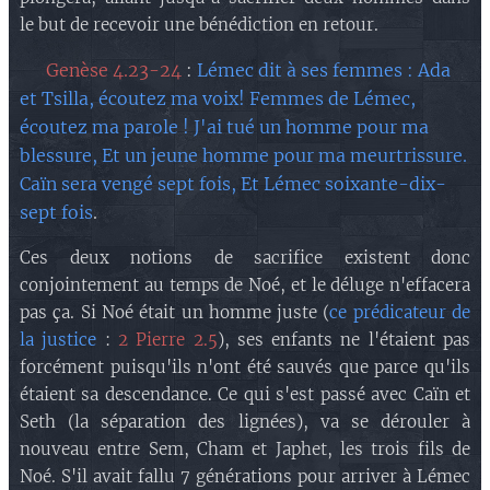
le but de recevoir une bénédiction en retour.
🔘 Genèse 4.23-24
:
Lémec dit à ses femmes : Ada
et Tsilla, écoutez ma voix! Femmes de Lémec,
écoutez ma parole ! J'ai tué un homme pour ma
blessure, Et un jeune homme pour ma meurtrissure.
Caïn sera vengé sept fois, Et Lémec soixante-dix-
sept fois
.
Ces deux notions de sacrifice existent donc
conjointement au temps de Noé, et le déluge n'effacera
pas ça. Si Noé était un homme juste (
ce prédicateur de
la justice
:
2 Pierre 2.5
), ses enfants ne l'étaient pas
forcément puisqu'ils n'ont été sauvés que parce qu'ils
étaient sa descendance. Ce qui s'est passé avec Caïn et
Seth (la séparation des lignées), va se dérouler à
nouveau entre Sem, Cham et Japhet, les trois fils de
Noé. S'il avait fallu 7 générations pour arriver à Lémec