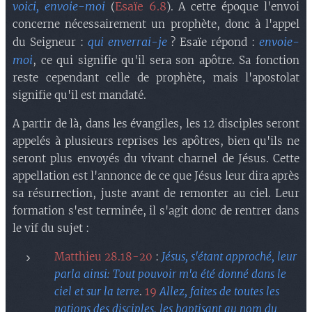
voici, envoie-moi
Esaïe 6.8
(
). A cette époque l'envoi
concerne nécessairement un prophète, donc à l'appel
qui enverrai-je
envoie-
du Seigneur :
? Esaïe répond :
moi
, ce qui signifie qu'il sera son apôtre. Sa fonction
reste cependant celle de prophète, mais l'apostolat
signifie qu'il est mandaté.
A partir de là, dans les évangiles, les 12 disciples seront
appelés à plusieurs reprises les apôtres, bien qu'ils ne
seront plus envoyés du vivant charnel de Jésus. Cette
appellation est l'annonce de ce que Jésus leur dira après
sa résurrection, juste avant de remonter au ciel. Leur
formation s'est terminée, il s'agit donc de rentrer dans
le vif du sujet :
Matthieu 28.18-20
:
Jésus, s'étant approché, leur
parla ainsi: Tout pouvoir m'a été donné dans le
ciel et sur la terre
.
19
Allez, faites de toutes les
nations des disciples, les baptisant au nom du