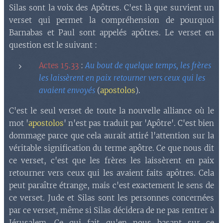
Silas sont la voix des Apôtres. C'est là que survient un
verset qui permet la compréhension de pourquoi
Barnabas et Paul sont appelés apôtres. Le verset en
question est le suivant :
Actes 15.33
:
Au bout de quelque temps, les frères
les laissèrent en paix retourner vers ceux qui les
avaient envoyés
(
apostolos
).
C'est le seul verset de toute la nouvelle alliance où le
mot '
apostolos
' n'est pas traduit par 'Apôtre'. C'est bien
dommage parce que cela aurait attiré l'attention sur la
véritable signification du terme apôtre. Ce que nous dit
ce verset, c'est que les frères les laissèrent en paix
retourner vers ceux qui les avaient faits apôtres. Cela
peut paraître étrange, mais c'est exactement le sens de
ce verset. Jude et Silas sont les personnes concernées
par ce verset, même si Silas décidera de ne pas rentrer à
Jérusalem. Ce qui fait qu'en nous basant sur ce