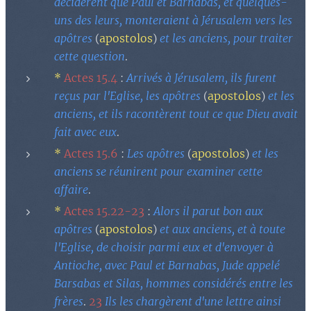
décidèrent que Paul et Barnabas, et quelques-
uns des leurs, monteraient à Jérusalem vers les
apôtres
apostolos
et les anciens, pour traiter
(
)
cette question
.
*
Actes 15.4
Arrivés à Jérusalem, ils furent
:
reçus par l'Eglise, les apôtres
apostolos
et les
(
)
anciens, et ils racontèrent tout ce que Dieu avait
fait avec eux
.
*
Actes 15.6
Les apôtres
apostolos
et les
:
(
)
anciens se réunirent pour examiner cette
affaire
.
*
Actes 15.22-23
Alors il parut bon aux
:
apôtres
apostolos
et aux anciens, et à toute
(
)
l'Eglise, de choisir parmi eux et d'envoyer à
Antioche, avec Paul et Barnabas, Jude appelé
Barsabas et Silas, hommes considérés entre les
frères
23
Ils les chargèrent d'une lettre ainsi
.