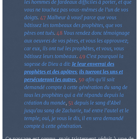
les hommes de fardeaux difficiles à porter, et que
vous ne touchez pas vous-mêmes de l'un de vos
doigts
.
47
Malheur à vous! parce que vous
bâtissez les tombeaux des prophètes, que vos
pères ont tués
.
48
Vous rendez donc témoignage
aux oeuvres de vos pères, et vous les approuvez;
car eux, ils ont tué les prophètes, et vous, vous
bâtissez leurs tombeaux
.
49
C'est pourquoi la
sagesse de Dieu a dit:
Je leur enverrai des
prophètes et des apôtres
;
ils tueront les uns et
persécuteront les autres
,
50
afin qu'il soit
demandé compte à cette génération du sang de
tous les prophètes qui a été répandu depuis la
création du monde
,
51
depuis le sang d'Abel
jusqu'au sang de Zacharie, tué entre l'autel et le
temple; oui, je vous le dis, il en sera demandé
compte à cette génération
.
Ce passage est connu, mais tristement réduit à une de