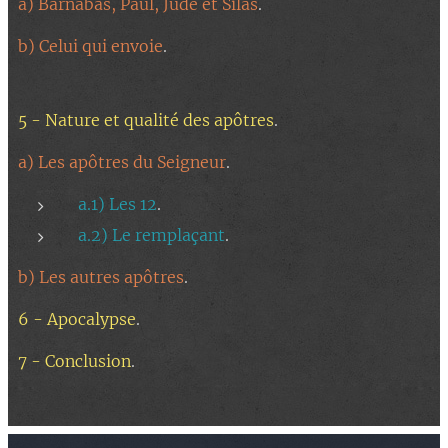
a) Barnabas, Paul, Jude et Silas
.
b) Celui qui envoie
.
5 - Nature et qualité des apôtres
.
a) Les apôtres du Seigneur
.
a.1) Les 12
.
a.2) Le remplaçant
.
b) Les autres apôtres
.
6 - Apocalypse
.
7 - Conclusion
.