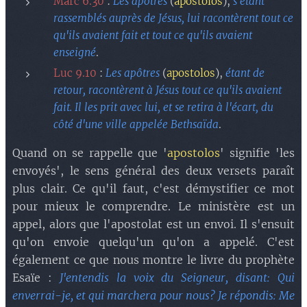
Marc 6.30
:
Les apôtres
(
apostolos
),
s'étant
rassemblés auprès de Jésus, lui racontèrent tout ce
qu'ils avaient fait et tout ce qu'ils avaient
enseigné
.
Luc 9.10
:
Les apôtres
(
apostolos
),
étant de
retour, racontèrent à Jésus tout ce qu'ils avaient
fait. Il les prit avec lui, et se retira à l'écart, du
côté d'une ville appelée Bethsaïda
.
Quand on se rappelle que '
apostolos
' signifie 'les
envoyés', le sens général des deux versets paraît
plus clair. Ce qu'il faut, c'est démystifier ce mot
pour mieux le comprendre. Le ministère est un
appel, alors que l'apostolat est un envoi. Il s'ensuit
qu'on envoie quelqu'un qu'on a appelé. C'est
également ce que nous montre le livre du prophète
Esaïe :
J'entendis la voix du Seigneur, disant: Qui
enverrai-je, et qui marchera pour nous? Je répondis: Me