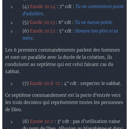
(4)
Exode 20.14
: 7° cdt :
Tu ne commettras point
d'adultère
.
(5)
Exode 20.13
: 6° cdt :
Tu ne tueras point
.
(6)
Exode 20.12
: 5° cdt :
Honore ton père et ta
mère
.
Les 6 premiers commandements parlent des hommes
et sont un parallèle avec la durée de la création, ils
conduisent au septième qui est celui faisant cas du
sabbat.
(7)
Exode 20.8-11
: 4° cdt : respecter le sabbat.
Ce septième commandement est la porte d'entrée vers
les trois derniers qui représentent toutes les personnes
de Dieu.
(8)
Exode 20.7
: 3° cdt : pas d'utilisation vaine
du nom de Dieu. Allusion au blasphème et donc