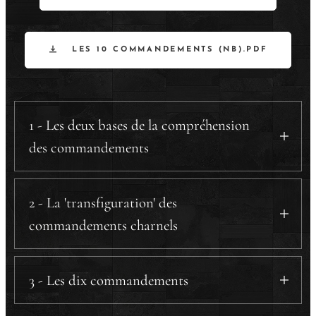
LES 10 COMMANDEMENTS (NB).PDF
1 - Les deux bases de la compréhension
des commandements
a) Tu essayeras.
b) L'ordre des commandements.
2 - La 'transfiguration' des
b.1) De Dieu vers l'homme
.
commandements charnels
b.2) De l'homme vers Dieu
.
a) Tuer.
c) Le sabbat de Dieu.
b) L'adultère.
3 - Les dix commandements
d) Honore ton père et ta mère.
c) La convoitise.