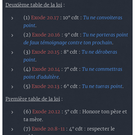
Deuxième table de la loi
:
(1)
Exode 20.17
: 10° cdt :
Tu ne convoiteras
point
.
(2)
Exode 20.16
: 9° cdt :
Tu ne porteras point
de faux témoignage contre ton prochain
.
(3)
Exode 20.15
: 8° cdt :
Tu ne déroberas
point
.
(4)
Exode 20.14
: 7° cdt :
Tu ne commettras
point d'adultère
.
(5)
Exode 20.13
: 6° cdt :
Tu ne tueras point
.
Première table de la loi
:
(6)
Exode 20.12
: 5° cdt : Honore ton père et
ta mère.
(7)
Exode 20.8-11
: 4° cdt : respecter le