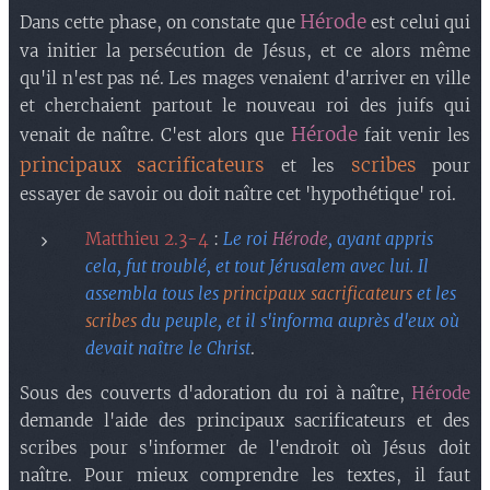
Hérode
Dans cette phase, on constate que
est celui qui
va initier la persécution de Jésus, et ce alors même
qu'il n'est pas né. Les mages venaient d'arriver en ville
et cherchaient partout le nouveau roi des juifs qui
Hérode
venait de naître. C'est alors que
fait venir les
principaux sacrificateurs
scribes
et les
pour
essayer de savoir ou doit naître cet 'hypothétique' roi.
Matthieu 2.3-4
:
Le roi
Hérode
, ayant appris
cela, fut troublé, et tout Jérusalem avec lui. Il
assembla tous les
principaux sacrificateurs
et les
scribes
du peuple, et il s'informa auprès d'eux où
devait naître le Christ
.
Sous des couverts d'adoration du roi à naître,
Hérode
demande l'aide des principaux sacrificateurs et des
scribes pour s'informer de l'endroit où Jésus doit
naître. Pour mieux comprendre les textes, il faut