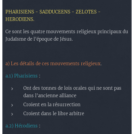
CINQUIEME PARTIE : Le début du
ducimus qui blanditiis praesentium
mensonge.
PHARISIENS - SADDUCEENS - ZELOTES -
voluptatum deleniti atque corrupti quos
HERODIENS.
dolores et quas molestias excepturi sint
occaecati cupiditate.
Ce sont les quatre mouvements religieux principaux du
Judaïsme de l'époque de Jésus.
a) Les détails de ces mouvements religieux
.
a.1) Pharisiens
:
Ont des tonnes de lois orales qui ne sont pas
dans l'ancienne alliance
Croient en la résurrection
Croient dans le libre arbitre
a.2) Hérodiens
: