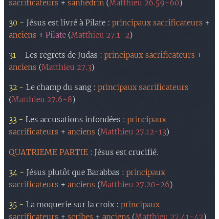
sacrificateurs
+
sanhédrin
(
Matthieu 26.59-60
)
30 -
Jésus est livré à Pilate :
principaux sacrificateurs
+
anciens
+
Pilate
(
Matthieu 27.1-2
)
31 -
Les regrets de Judas :
principaux sacrificateurs
+
anciens
(
Matthieu 27.3
)
32 -
Le champ du sang :
principaux sacrificateurs
(
Matthieu 27.6-8
)
33 -
Les accusations infondées :
principaux
sacrificateurs
+
anciens
(
Matthieu 27.12-13
)
QUATRIEME PARTIE
: Jésus est crucifié.
34 -
Jésus plutôt que Barabbas :
principaux
sacrificateurs
+
anciens
(
Matthieu 27.20-26
)
35 -
La moquerie sur la croix :
principaux
sacrificateurs
+
scribes
+
anciens
(
Matthieu 27.41-42
)