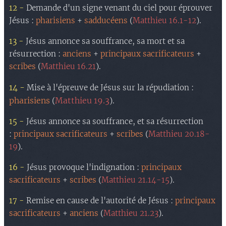
12 -
Demande d'un signe venant du ciel pour éprouver
Jésus :
pharisiens
+
sadducéens
(
Matthieu 16.1-12
).
13 -
Jésus annonce sa souffrance, sa mort et sa
résurrection :
anciens
+
principaux sacrificateurs
+
scribes
(
Matthieu 16.21
).
14 -
Mise à l'épreuve de Jésus sur la répudiation :
pharisiens
Matthieu 19.3
(
).
15 -
Jésus annonce sa souffrance, et sa résurrection
:
principaux sacrificateurs
+
scribes
(
Matthieu 20.18-
19
).
16 -
Jésus provoque l'indignation :
principaux
sacrificateurs
+
scribes
(
Matthieu 21.14-15
).
17 -
Remise en cause de l'autorité de Jésus :
principaux
sacrificateurs
+
anciens
(
Matthieu 21.23
).