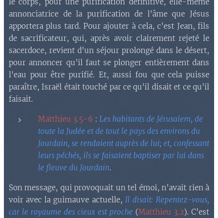
le corps, pour une purification définitive, elle-même
annonciatrice de la purification de l'âme que Jésus
apportera plus tard. Pour ajouter à cela, c'est Jean, fils
de sacrificateur, qui, après avoir clairement rejeté le
sacerdoce, revient d'un séjour prolongé dans le désert,
pour annoncer qu'il faut se plonger entièrement dans
l'eau pour être purifié. Et, aussi fou que cela puisse
paraître, Israël était touché par ce qu'il disait et ce qu'il
faisait.
Matthieu 3.5-6
:
Les habitants de Jérusalem, de
toute la Judée et de tout le pays des environs du
Jourdain, se rendaient auprès de lui; et, confessant
leurs péchés, ils se faisaient baptiser par lui dans
le fleuve du Jourdain
.
Son message, qui provoquait un tel émoi, n'avait rien à
voir avec la guimauve actuelle,
Il disait: Repentez-vous,
car le royaume des cieux est proche
(
Matthieu 3.2
). C'est