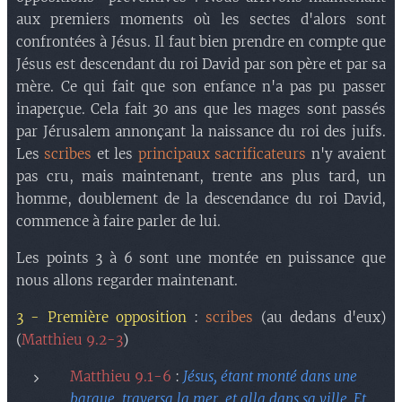
aux premiers moments où les sectes d'alors sont
confrontées à Jésus. Il faut bien prendre en compte que
Jésus est descendant du roi David par son père et par sa
mère. Ce qui fait que son enfance n'a pas pu passer
inaperçue. Cela fait 30 ans que les mages sont passés
par Jérusalem annonçant la naissance du roi des juifs.
Les
scribes
et les
principaux sacrificateurs
n'y avaient
pas cru, mais maintenant, trente ans plus tard, un
homme, doublement de la descendance du roi David,
commence à faire parler de lui.
Les points 3 à 6 sont une montée en puissance que
nous allons regarder maintenant.
3 - Première opposition
:
scribes
(au dedans d'eux)
(
Matthieu 9.2-3
)
Matthieu 9.1-6
:
Jésus, étant monté dans une
barque, traversa la mer, et alla dans sa ville. Et