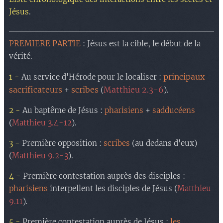
Jésus
.
PREMIERE PARTIE
: Jésus est la cible, le début de la
vérité.
principaux
1 -
Au service d'Hérode pour le localiser :
sacrificateurs
scribes
Matthieu 2.3-6
+
(
).
2 -
Au baptême de Jésus :
pharisiens
+
sadducéens
(
Matthieu 3.4-12
).
3 -
Première opposition :
scribes
(au dedans d'eux)
(
Matthieu 9.2-3
).
4 -
Première contestation auprès des disciples :
pharisiens
interpellent les disciples de Jésus (
Matthieu
.
9.11
)
5 -
Première contestation auprès de Jésus :
les