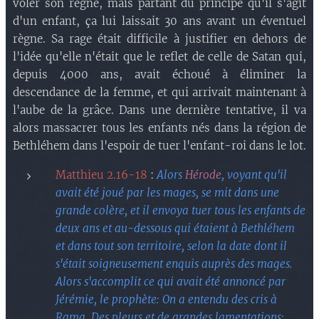
voler son règne, mais partant du principe qu'il s'agit
d'un enfant, ça lui laissait 30 ans avant un éventuel
règne. Sa rage était difficile à justifier en dehors de
l'idée qu'elle n'était que le reflet de celle de Satan qui,
depuis 4000 ans, avait échoué à éliminer la
descendance de la femme, et qui arrivait maintenant à
l'aube de la grâce. Dans une dernière tentative, il va
alors massacrer tous les enfants nés dans la région de
Bethléhem dans l'espoir de tuer l'enfant-roi dans le lot.
Matthieu 2.16-18
:
Alors
Hérode
, voyant qu'il
avait été joué par les mages, se mit dans une
grande colère, et il envoya tuer tous les enfants de
deux ans et au-dessous qui étaient à Bethléhem
et dans tout son territoire, selon la date dont il
s'était soigneusement enquis auprès des mages.
Alors s'accomplit ce qui avait été annoncé par
Jérémie, le prophète: On a entendu des cris à
Rama, Des pleurs et de grandes lamentations: