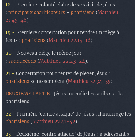
18 -
Première volonté claire de se saisir de Jésus
:
principaux sacrificateurs
+
pharisiens
(
Matthieu
21.45-46
).
19 -
Première concertation pour tendre un piège à
Jésus :
pharisiens
(
Matthieu 22.15-16
).
20 -
Nouveau piège le même jour
sadducéens
Matthieu 22.23-24
:
(
).
21 -
Concertation pour tenter de piéger Jésus :
pharisiens
se rassemblent (
Matthieu 22.34-35
).
DEUXIEME PARTIE
: Jésus incendie les scribes et les
pharisiens.
22 -
Première 'contre attaque' de Jésus : il interroge les
pharisiens
(
Matthieu 22.41-42
)
23 -
Deuxième 'contre attaque' de Jésus
: s'adressant à