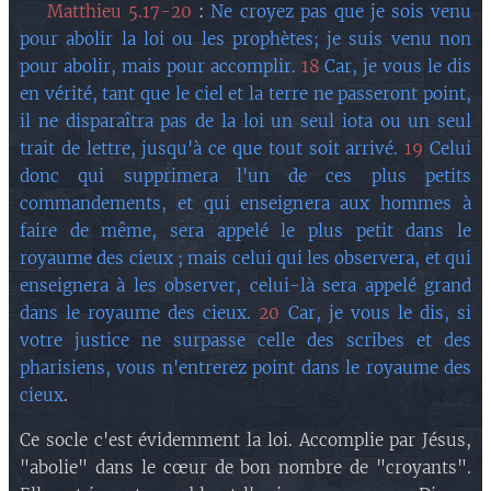
❇️
Matthieu 5.17-20
:
Ne croyez pas que je sois venu
pour abolir la loi ou les prophètes; je suis venu non
pour abolir, mais pour accomplir.
18
Car, je vous le dis
en vérité, tant que le ciel et la terre ne passeront point,
il ne disparaîtra pas de la loi un seul iota ou un seul
trait de lettre, jusqu'à ce que tout soit arrivé.
19
Celui
donc qui supprimera l'un de ces plus petits
commandements, et qui enseignera aux hommes à
faire de même, sera appelé le plus petit dans le
royaume des cieux ; mais celui qui les observera, et qui
enseignera à les observer, celui-là sera appelé grand
dans le royaume des cieux.
20
Car, je vous le dis, si
votre justice ne surpasse celle des scribes et des
pharisiens, vous n'entrerez point dans le royaume des
cieux
.
Ce socle c'est évidemment la loi. Accomplie par Jésus,
"abolie" dans le cœur de bon nombre de "croyants".