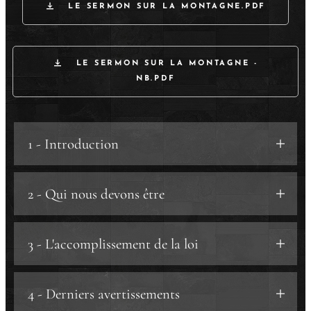
LE SERMON SUR LA MONTAGNE.PDF
LE SERMON SUR LA MONTAGNE -
NB.PDF
1 - Introduction
2 - Qui nous devons être
a) Les béatitudes en elles-mêmes.
3 - L'accomplissement de la loi
a.1) La première partie
: les
béatitudes.
a) 10 commandements en 5 points.
4 - Derniers avertissements
: la
a.2) La deuxième partie
a.1) Tu ne tueras point
.