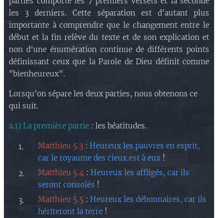
parties comporte les 7 premiers versets et la seconde
les 3 derniers. Cette séparation est d'autant plus
importante à comprendre que le changement entre le
début et la fin relève du texte et de son explication et
non d'une énumération continue de différents points
définissant ceux que la Parole de Dieu définit comme
"bienheureux".
Lorsqu'on sépare les deux parties, nous obtenons ce
qui suit.
a.1) La première partie
: les béatitudes.
Matthieu 5.3
:
Heureux les pauvres en esprit,
car le royaume des cieux est à eux
!
Matthieu 5.4
:
Heureux les affligés, car ils
seront consolés
!
Matthieu 5.5
:
Heureux les débonnaires, car ils
hériteront la terre
!