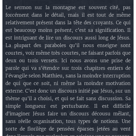
car ils hériteront la terre
!
Le sermon sur la montagne est souvent cité, pas
.
b.8) La synthèse faite par Jésus
c.1) La signification
.
forcément dans le détail, mais il est tout de même
.
b.9) Du sel à la lumière
relativement présent dans la tête des croyants. Ce qui
c.2) Le rapport aux églises
.
est beaucoup moins présent, c'est sa signification. Il
d)
Matthieu 5.6
:
Heureux ceux qui ont faim
est intriguant de lire un discours aussi long de Jésus.
et soif de la justice, car ils seront rassasiés
!
La plupart des paraboles qu'il nous enseigne sont
d.1) La signification
.
courtes, voir même très courtes, ne faisant parfois que
d.2) Le rapport aux églises
.
deux ou trois versets. Ici nous avons une prise de
e)
Matthieu 5.7
:
Heureux les
parole qui va s'étendre sur trois chapitres entiers de
miséricordieux, car ils obtiendront
l'évangile selon Matthieu, sans la moindre interruption
miséricorde
!
de qui que ce soit, ni même la moindre motivation
externe. C'est donc un discours initié par Jésus, sur un
e.1) La signification
.
thème qu'il a choisi, et qui se fait sans discussion. Sa
e.2) Le rapport aux églises
.
simple longueur est perturbante. Il est difficile
f)
Matthieu 5.8
:
Heureux ceux qui ont le
d'imaginer Jésus faire un discours décousu mêlant,
coeur pur, car ils verront Dieu
!
sans réelle organisation, tous types de notions. Une
f.1) La signification
.
sorte de florilège de pensées éparses jetées au vent