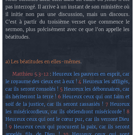
pas interrogé. Il arrive à un instant de son ministère où
il initie non pas une discussion, mais un discours.
C'est à partir du troisième verset que commence le
sermon, plus précisément avec ce que l'on appelle les
béatitudes.
a) Les béatitudes en elles-mêmes
.
❇️​
Matthieu 5.3-12
:
Heureux les pauvres en esprit, car
le royaume des cieux est à eux !
4
Heureux les affligés,
car ils seront consolés !
5
Heureux les débonnaires, car
ils hériteront la terre !
6
Heureux ceux qui ont faim et
soif de la justice, car ils seront rassasiés !
7
Heureux
les miséricordieux, car ils obtiendront miséricorde !
8
Heureux ceux qui ont le cœur pur, car ils verront Dieu
!
9
Heureux ceux qui procurent la paix, car ils seront
appelés fils de Dieu !
10
Heureux ceux qui sont