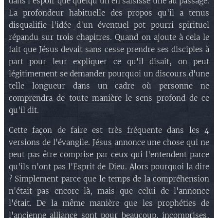
dans l'espoir que quelqu'un en saisisse une au passage.
f.2) Le rapport aux églises
.
La profondeur habituelle des propos qu'il a tenus
g)
Matthieu 5.9
:
Heureux ceux qui
disqualifie l'idée d'un éventuel pot pourri spirituel
procurent la paix, car ils seront appelés fils
répandu sur trois chapitres. Quand on ajoute à cela le
de Dieu
!
fait que Jésus devait sans cesse prendre ses disciples à
g.1) La signification
.
part pour leur expliquer ce qu'il disait, on peut
g.2) Le rapport aux églises
.
légitimement se demander pourquoi un discours d'une
telle longueur dans un cadre où personne ne
comprendra de toute manière le sens profond de ce
qu'il dit.
Cette façon de faire est très fréquente dans les 4
versions de l'évangile. Jésus annonce une chose qui ne
peut pas être comprise par ceux qui l'entendent parce
qu'ils n'ont pas l'Esprit de Dieu. Alors pourquoi la dire
? Simplement parce que le temps de la compréhension
n'était pas encore là, mais que celui de l'annonce
l'était. De la même manière que les prophéties de
l'ancienne alliance sont pour beaucoup, incomprises,