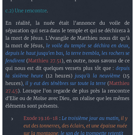
c.2) Une rencontre
.
En réalité, la nuée était l'annonce du voile de
séparation qui sera dans le temple et qui se déchirera à
la mort de Jésus. L'évangile de Matthieu nous dit qu'à
la mort de Jésus,
le voile du temple se déchira en deux,
depuis le haut jusqu'en bas, la terre trembla, les rochers se
fendirent
(
Matthieu 27.51
), en outre, nous savons de ce
qui nous est dit quelques versets plus tôt que :
depuis
la sixième heure
(12 heures)
jusqu'à la neuvième
(15
heures)
, il y eut des ténèbres sur toute la terre
(
Matthieu
27.45
). Lorsque l'on regarde de plus près la rencontre
d'Elie ou de Moïse avec Dieu, on réalise que les mêmes
éléments sont présents.
Exode 19.16-18
:
Le troisième jour au matin,
il y
eut des tonnerres, des éclairs, et une épaisse nuée
sur la montagne
; le son de la trompette retentit