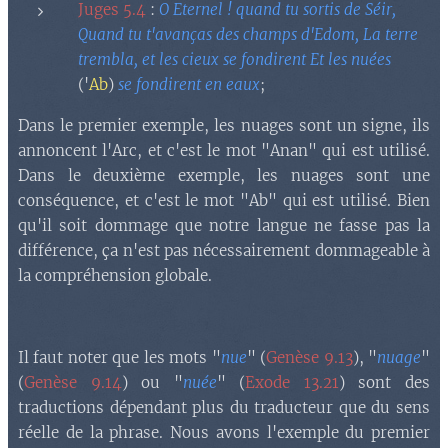
Juges 5.4
:
O Eternel ! quand tu sortis de Séir,
Quand tu t'avanças des champs d'Edom, La terre
trembla, et les cieux se fondirent Et les nuées
('
Ab
)
se fondirent en eaux
;
Dans le premier exemple, les nuages sont un signe, ils
annoncent l'Arc, et c'est le mot "Anan" qui est utilisé.
Dans le deuxième exemple, les nuages sont une
conséquence, et c'est le mot "Ab" qui est utilisé. Bien
qu'il soit dommage que notre langue ne fasse pas la
différence, ça n'est pas nécessairement dommageable à
la compréhension globale.
Il faut noter que les mots "
nue
" (
Genèse 9.13
), "
nuage
"
(
Genèse 9.14
) ou "
nuée
" (
Exode 13.21
) sont des
traductions dépendant plus du traducteur que du sens
réelle de la phrase. Nous avons l'exemple du premier