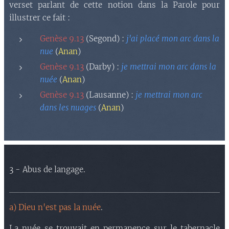
verset parlant de cette notion dans la Parole pour
illustrer ce fait :
Genèse 9.13
(Segond) :
j'ai placé mon arc dans la
nue
(
Anan
)
Genèse 9.13
(Darby) :
je mettrai mon arc dans la
nuée
(
Anan
)
Genèse 9.13
(Lausanne) :
je mettrai mon arc
dans les nuages
(
Anan
)
3 - Abus de langage.
a) Dieu n'est pas la nuée
.
La nuée se trouvait en permanence sur le tabernacle