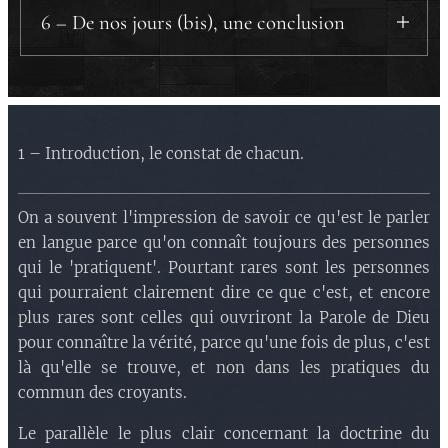
a.3) Dix jours
.
b) Regarder objectivement.
6 – De nos jours (bis), une conclusion
a.4) Les spécificités de la
c) Éviter la réaction inverse.
pentecôte
.
a) Le problème.
a.5) Le problème des langues
b) Ce qu'est le parler en langue.
intelligibles
.
c) Pas une récompense.
1 – Introduction, le constat de chacun.
b) Un premier point.
d) Une conséquence.
c) Simon.
On a souvent l'impression de savoir ce qu'est le parler
en langue parce qu'on connaît toujours des personnes
qui le 'pratiquent'. Pourtant rares sont les personnes
qui pourraient clairement dire ce que c'est, et encore
plus rares sont celles qui ouvriront la Parole de Dieu
pour connaître la vérité, parce qu'une fois de plus, c'est
là qu'elle se trouve, et non dans les pratiques du
commun des croyants.
Le parallèle le plus clair concernant la doctrine du