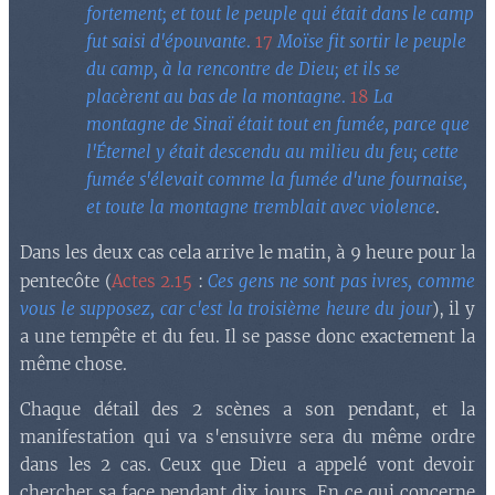
fortement; et tout le peuple qui était dans le camp
fut saisi d'épouvante
.
17
Moïse fit sortir le peuple
du camp, à la rencontre de Dieu; et ils se
placèrent au bas de la montagne
.
18
La
montagne de Sinaï était tout en fumée, parce que
l'Éternel y était descendu au milieu du feu; cette
fumée s'élevait comme la fumée d'une fournaise,
et toute la montagne tremblait avec violence
.
Dans les deux cas cela arrive le matin, à 9 heure pour la
pentecôte (
Actes 2.15
:
Ces gens ne sont pas ivres, comme
vous le supposez, car c'est la troisième heure du jour
), il y
a une tempête et du feu. Il se passe donc exactement la
même chose.
Chaque détail des 2 scènes a son pendant, et la
manifestation qui va s'ensuivre sera du même ordre
dans les 2 cas. Ceux que Dieu a appelé vont devoir
chercher sa face pendant dix jours. En ce qui concerne