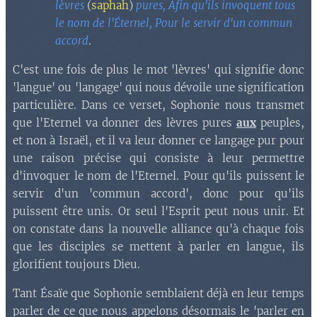
lèvres
(
saphah
)
pures, Afin qu'ils invoquent tous
le nom de l'Éternel, Pour le servir d'un commun
accord
.
C'est une fois de plus le mot 'lèvres' qui signifie donc
'langue' ou 'langage' qui nous dévoile une signification
particulière. Dans ce verset, Sophonie n
ous tra
nsmet
que l'Eternel va donner des lèvres pures
aux
peuples,
et non à Israël, et il va leur donner ce langage pur pour
une raison précise qui consiste à leur permettre
d'invoquer le nom de l'Eternel. Pour qu'ils puissent le
servir d'un 'commun accord', donc pour qu'ils
puissent être unis. Or seul l'Esprit peut nous unir. Et
on constate dans la nouvelle alliance qu'à chaque fois
que les disciples se mettent à parler en langue, ils
glorifient toujours Dieu.
Tant Ésaïe que Sophonie semblaient déjà en leur temps
parler de ce que nous appelons désormais le 'parler en