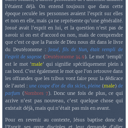
l'étaient déjà. On entend toujours que dans cette
époque reculée les personnes avaient l'esprit sur elles
et non en elle, mais ça ne représente qu'une généralité.
Josué avait l'esprit en lui, et la question n'est pas de
savoir si on est d'accord ou non, mais de comprendre
que c'est ce que la Parole de Dieu nous dit dans le livre
du Deutéronome :
Josué, fils de Nun, était rempli de
l'esprit de sagesse
(
Deutéronome 34.9
). Le mot 'rempli'
male
est le mot '
' qui signifie spécifiquement plein à
ras bord. C'est également le mot que l'on retrouve dans
les offrandes que les tribus vont faire pour la dédicace
male
de l'autel :
une coupe d'or de dix sicles, pleine
(
)
de
(
). Donc une fois de plus, ce qui
parfum
Nombres 7
arrive n'est pas nouveau, c'est quelque chose qui
existait déjà, mais qui n'était pas mis en avant.
Pour en revenir au contexte, Jésus baptise donc de
l'Esprit ses onze disciples et leur demande d'aller