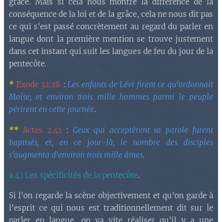
grâce. Mais si cela nous montre la différence de la
conséquence de la loi et de la grâce, cela ne nous dit pas
ce qui s'est passé concrètement au regard du parler en
langue dont la première mention se trouve justement
dans cet instant qui suit les langues de feu du jour de la
pentecôte.
*
Exode 32.28
:
Les enfants de Lévi firent ce qu'ordonnait
Moïse; et environ trois mille hommes parmi le peuple
périrent en cette journée
.
**
Actes 2.41
:
Ceux qui acceptèrent sa parole furent
baptisés; et, en ce jour-là, le nombre des disciples
s'augmenta d'environ trois mille âmes
.
a.4) Les spécificités de la pentecôte
.
Si l'on regarde la scène objectivement et qu'on garde à
l'esprit ce qui nous est traditionnellement dit sur le
parler en langue, on va vite réaliser qu'il y a une