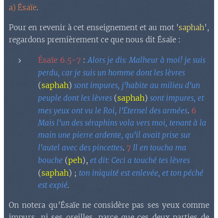
a) Ésaïe
.
Pour en revenir à cet enseignement et au mot '
saphah
',
regardons premièrement ce que nous dit Ésaïe :
Ésaïe
6.5-
7
:
Alors je dis: Malheur à moi! je suis
perdu, car je suis un homme dont les lèvres
(
saphah
)
sont impures, j'habite au milieu d'un
(
saphah
)
peuple dont les lèvres
sont impures, et
.
6
mes yeux ont vu le Roi, l'Éternel des armées
Mais l'un des séraphins vola vers moi, tenant à la
main une pierre ardente, qu'il avait prise sur
.
7
l'autel avec des pincettes
Il en toucha ma
(
peh
)
,
bouche
et dit: Ceci a touché tes lèvres
(
saphah
)
;
ton iniquité est enlevée, et ton péché
est expié
.
On notera qu'Ésaïe ne considère pas ses yeux comme
impurs, ni ses oreilles, parce que ces deux parties de