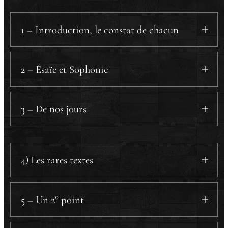
1 – Introduction, le constat de chacun
2 – Ésaïe et Sophonie
a) Ésaïe.
b) Sophonie.
3 – De nos jours
a) L'obtenir.
b) Ne pas se (laisser) tromper.
4) Les rares textes
b.1) Ne pas se laisser tromper
.
b.2) Ne pas se braquer
.
a) La pentecôte.
a.1) Le texte
.
5 – Un 2° point
a.2) Le contexte
.
a) Une étrange acceptation.