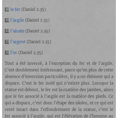
1️⃣
le fer
(Daniel 2.35)
2️⃣
l'argile
(Daniel 2.35)
3️⃣
l'airain
(Daniel 2.35)
4️⃣
l'argent
(Daniel 2.35)
5️⃣
l'or
(Daniel 2.35)
Tout a été inversé, à l'exception du fer et de l'argile.
C'est doublement intéressant, parce qu'en plus de cette
absence d'inversion particulière, il y a un élément qui a
disparu. C'est le fer isolé qui n'existe plus. Lorsque la
statue est debout, le fer est la matière des jambes, alors
que le fer associé à l'argile est la matière des pieds. Ce
qui a disparu, c'est donc l'étape des idoles, et ce qui est
resté intact dans l'effondrement de la statue, c'est le
fer associé à l'argile, qui est l'élévation de l'homme au