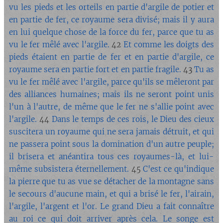
vu les pieds et les orteils en partie d'argile de potier et
en partie de fer, ce royaume sera divisé; mais il y aura
en lui quelque chose de la force du fer, parce que tu as
vu le fer mêlé avec l'argile.
42
Et comme les doigts des
pieds étaient en partie de fer et en partie d'argile, ce
royaume sera en partie fort et en partie fragile.
43
Tu as
vu le fer mêlé avec l'argile, parce qu'ils se mêleront par
des alliances humaines; mais ils ne seront point unis
l'un à l'autre, de même que le fer ne s'allie point avec
l'argile.
44
Dans le temps de ces rois, le Dieu des cieux
suscitera un royaume qui ne sera jamais détruit, et qui
ne passera point sous la domination d'un autre peuple;
il brisera et anéantira tous ces royaumes-là, et lui-
même subsistera éternellement.
45
C'est ce qu'indique
la pierre que tu as vue se détacher de la montagne sans
le secours d'aucune main, et qui a brisé le fer, l'airain,
l'argile, l'argent et l'or. Le grand Dieu a fait connaître
au roi ce qui doit arriver après cela. Le songe est