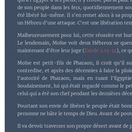
de son peuple dans les fers, quotidiennement sou
été libéré lui-même. Il s'en remet alors à sa prop
un Hébreu d'une attaque. C'est une libération tem
Malheureusement pour lui, cette réussite est hum
Le lendemain, Moïse voit deux Hébreux se querelle
maintenant d'être leur juge (
Exode 2.13-14
), ce 
Moïse est petit-fils de Pharaon, il croit qu'il s
contredise, et après des décennies à faire la pluie
l'autorité de Pharaon, mais en tuant l'Egyptie
Soudainement, lui qui était regardé comme le peti
celui qui a été son chef pendant les dernières déc
Pourtant son envie de libérer le peuple était bon
personne ne hâte le temps de Dieu. Avant de pouvo
Il va devoir traverser son propre désert avant de p