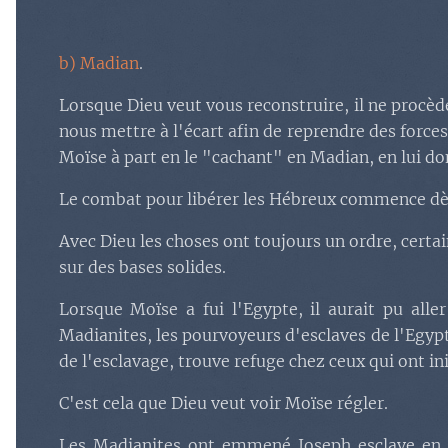
b) Madian
.
Lorsque Dieu veut vous reconstruire, il ne proc
nous mettre à l'écart afin de reprendre des forc
Moïse à part en le "cachant" en Madian, en lui don
Le combat pour libérer les Hébreux commence dès q
Avec Dieu les choses ont toujours un ordre, certai
sur des bases solides.
Lorsque Moïse a fui l'Egypte, il aurait pu all
Madianites, les pourvoyeurs d'esclaves de l'Egypt
de l'esclavage, trouve refuge chez ceux qui ont i
C'est cela que Dieu veut voir Moïse régler.
Les Madianites ont emmené Joseph esclave en Eg