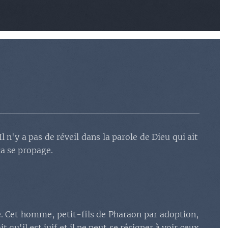
'impunité : Le veau d'or,
torale défaillante
.
ihu, le feu étranger
.
 de trop
.
ise de Kibroth Hattaava
n de l'autorité de
roth
).
'y a pas de réveil dans la parole de Dieu qui ait
a se propage.
des espions de Canaan
.
de Koré
.
après Koré : la verge
. Cet homme, petit-fils de Pharaon par adoption,
e Mériba
.
it qu'il est juif et il ne peut se résigner à voir ceux