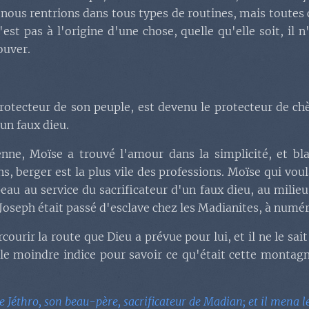
e nous rentrions dans tous types de routines, mais toutes 
est pas à l'origine d'une chose, quelle qu'elle soit, il n
ouver.
 protecteur de son peuple, est devenu le protecteur de ch
un faux dieu.
nne, Moïse a trouvé l'amour dans la simplicité, et blab
, berger est la plus vile des professions. Moïse qui voula
peau au service du sacrificateur d'un faux dieu, au milie
 Joseph était passé d'esclave chez les Madianites, à numér
urir la route que Dieu a prévue pour lui, et il ne le sait 
 le moindre indice pour savoir ce qu'était cette montagn
e Jéthro, son beau-père, sacrificateur de Madian; et il mena l