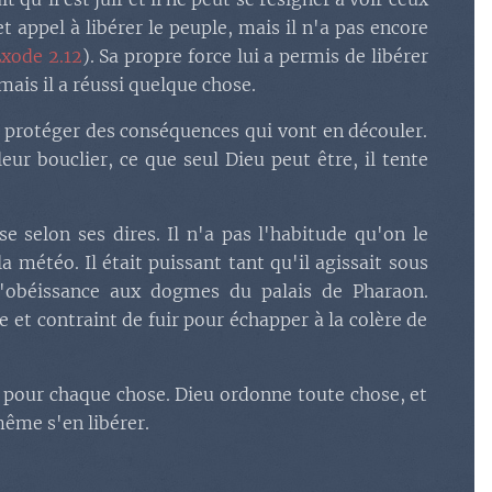
d'Airain
.
cet appel à libérer le peuple, mais il n'a pas encore
xode 2.12
). Sa propre force lui a permis de libérer
e
.
ais il a réussi quelque chose.
bauche avec les
e protéger des conséquences qui vont en découler.
eur bouclier, ce que seul Dieu peut être, il tente
adianite transpercée :
 Madianites épargnées :
se selon ses dires. Il n'a pas l'habitude qu'on le
la météo. Il était puissant tant qu'il agissait sous
t l'obéissance aux dogmes du palais de Pharaon.
 et contraint de fuir pour échapper à la colère de
ps pour chaque chose. Dieu ordonne toute chose, et
même s'en libérer.