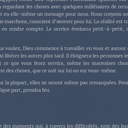
n regardant les choses avec quelques millénaires de recu
nt en elle-même un message pour nous. Nous croyons sou
 marchons, conscient d'œuvrer pour lui. La réalité est tou
en rendre compte. Le service évoluera petit-à-petit, 
s voulez, Dieu commence à travailler en vous et autour d
si libérer les autres plus tard. Il éloignera les personnes
ut ce que vous ferez servira, même les mauvaises choses
re des choses, que ce soit sur lui ou sur vous-même.
our la plupart, elles ne seront même pas remarquées. Pour
lque part, prendra feu.
le des moments qui, à travers les difficultés, sont des l