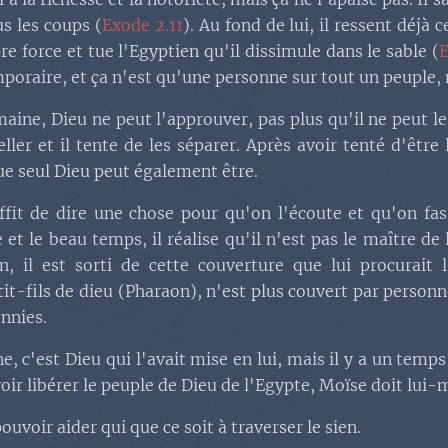
e.5) Le serpent 
s les coups (
Exode 2.11
). Au fond de lui, il ressent déjà 
re force et tue l'Egyptien qu'il dissimule dans le sable (
E
e.6) La débauch
poraire, et ça n'est qu'une personne sur tout un peuple, m
👉 Première partie, la dé
aine, Dieu ne peut l'approuver, pas plus qu'il ne peut l
Moabites :
r et il tente de les séparer. Après avoir tenté d'être l
👉 Deuxième partie, la M
que seul Dieu peut également être.
👉 Troisième partie, les
uffit de dire une chose pour qu'on l'écoute et qu'on fas
 et le beau temps, il réalise qu'il n'est pas le maître de 
n, il est sorti de cette couverture que lui procurai
t-fils de dieu (Pharaon), n'est plus couvert par personne
ennies.
ne, c'est Dieu qui l'avait mise en lui, mais il y a un tem
ir libérer le peuple de Dieu de l'Egypte, Moïse doit lui-
ouvoir aider qui que ce soit à traverser le sien.