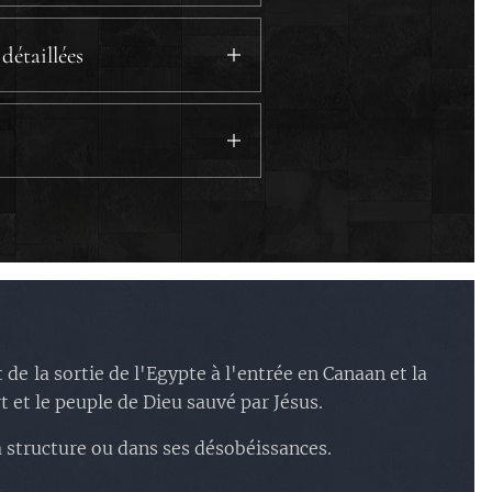
détaillées
ge
.
e Mara
.
 la marche
 les cailles
.
ajet
riba : le bâton et le
ejette la voix de Dieu
.
 de la sortie de l'Egypte à l'entrée en Canaan et la
Dieu
.
ert et le peuple de Dieu sauvé par Jésus.
a structure ou dans ses désobéissances.