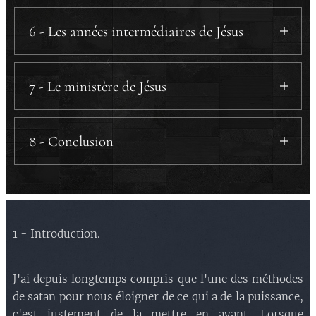
a) La sortie de l'Egypte.
b) Le temple.
6 - Les années intermédiaires de Jésus
7 - Le ministère de Jésus
8 - Conclusion
a) Résumé.
b) Confirmation de l'épitre aux Hébreux.
c) Les étapes se succèdent, mais ne se
remplacent pas.
1 - Introduction.
J'ai depuis longtemps compris que l'une des méthodes
de satan pour nous éloigner de ce qui a de la puissance,
c'est justement de la mettre en avant. Lorsque