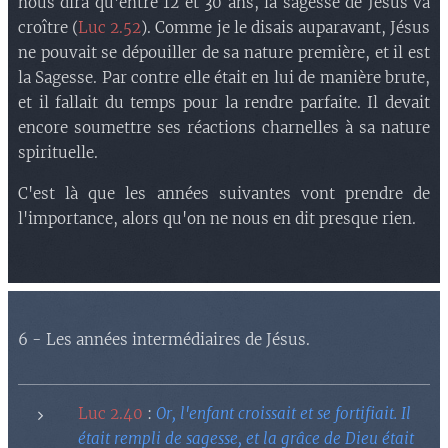
nous dira qu'entre 12 et 30 ans, la sagesse de Jésus va
croître (
Luc 2.52
). Comme je le disais auparavant, Jésus
ne pouvait se dépouiller de sa nature première, et il est
la Sagesse. Par contre elle était en lui de manière brute,
et il fallait du temps pour la rendre parfaite. Il devait
encore soumettre ses réactions charnelles à sa nature
spirituelle.
C'est là que les années suivantes vont prendre de
l'importance, alors qu'on ne nous en dit presque rien.
6 - Les années intermédiaires de Jésus.
Luc 2.40
:
Or, l'enfant croissait et se fortifiait. Il
était rempli de sagesse, et la grâce de Dieu était