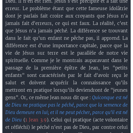
Dieu. Il n'en est rien. Jésus s'est précipité et a fait une
erreur. Le problème étant que cette fameuse idolâtrie
dont je parlais fait croire aux croyants que Jésus n'a
jamais fait d'erreurs, ce qui est faux. La réalité, c'est
que Jésus n'a jamais péché. La différence se trouvant
dans le fait qu'un enfant ne pêche pas, il apprend. La
différence est d'une importance capitale, parce que la
vie de Jésus sur terre est le parallèle de notre vie
spirituelle. Comme je le montrais auparavant dans le
passage de la première épître de Jean, les "petits
enfants" sont caractérisés par le fait d'avoir reçu le
salut et doivent acquérir la connaissance qu'ils
mettront en pratique lorsqu'ils deviendront de "jeunes
gens". Or, ce même Jean nous dit que :
Quiconque est né
de Dieu ne pratique pas le péché, parce que la semence de
Dieu demeure en lui; et il ne peut pécher, parce qu'il est né
de Dieu
(
1 Jean 3.9
). Celui qui pratique (acte volontaire
et réfléchi) le péché n'est pas de Dieu, par contre celui