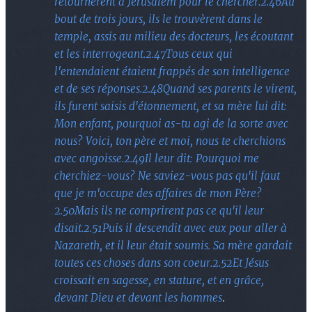
retournèrent à Jérusalem pour le chercher.2.46Au
bout de trois jours, ils le trouvèrent dans le
temple, assis au milieu des docteurs, les écoutant
et les interrogeant.2.47Tous ceux qui
l'entendaient étaient frappés de son intelligence
et de ses réponses.2.48Quand ses parents le virent,
ils furent saisis d'étonnement, et sa mère lui dit:
Mon enfant, pourquoi as-tu agi de la sorte avec
nous? Voici, ton père et moi, nous te cherchions
avec angoisse.2.49Il leur dit: Pourquoi me
cherchiez-vous? Ne saviez-vous pas qu'il faut
que je m'occupe des affaires de mon Père?
2.50Mais ils ne comprirent pas ce qu'il leur
disait.2.51Puis il descendit avec eux pour aller à
Nazareth, et il leur était soumis. Sa mère gardait
toutes ces choses dans son coeur.2.52Et Jésus
croissait en sagesse, en stature, et en grâce,
devant Dieu et devant les hommes
.