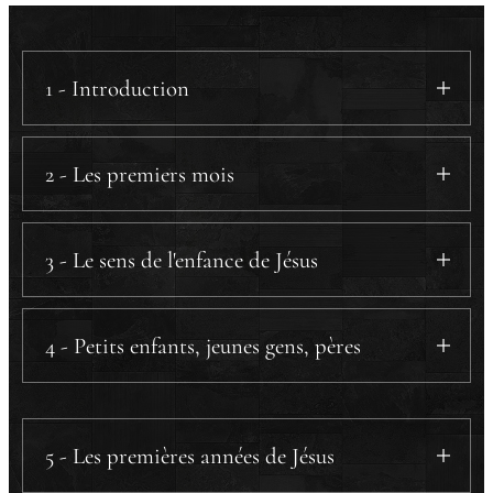
1 - Introduction
2 - Les premiers mois
3 - Le sens de l'enfance de Jésus
4 - Petits enfants, jeunes gens, pères
a) Petits enfants.
b) Jeunes gens.
5 - Les premières années de Jésus
c) Pères.