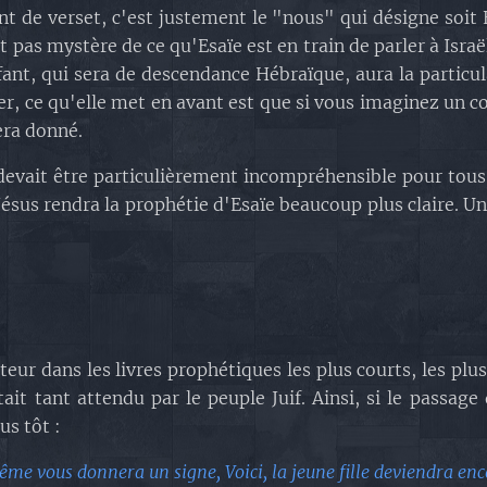
de verset, c'est justement le "nous" qui désigne soit E
pas mystère de ce qu'Esaïe est en train de parler à Israël.
fant, qui sera de descendance Hébraïque, aura la particul
, ce qu'elle met en avant est que si vous imaginez un cou
era donné.
devait être particulièrement incompréhensible pour tous c
 Jésus rendra la prophétie d'Esaïe beaucoup plus claire
ucteur dans les livres prophétiques les plus courts, les p
ait tant attendu par le peuple Juif. Ainsi, si le passage 
us tôt :
me vous donnera un signe, Voici, la jeune fille deviendra encein