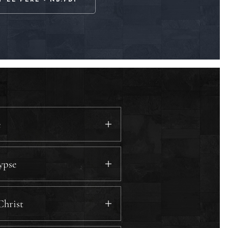
T LE PÈRE - NB.PDF
e
lypse
Christ