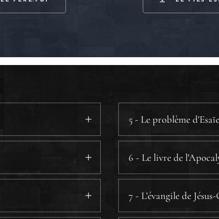
 LE PÈRE.PDF
LE FILS ES
5 - Le problème d'Esaï
6 - Le livre de l'Apoca
a) Le Fils.
b) Le Saint-Esprit.
7 - L'évangile de Jésus-
c) Le Père.