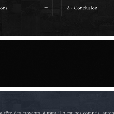
ions
8 - Conclusion
 tête des croyants. Autant il n'est pas compris, autant i