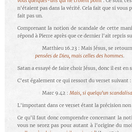
vous quelques-uns qui ne croient point
'
. Ce sont ce
n'étaient pas dans la vérité. Cela fait que si vou
fait pas un.
Comprenant la notion de scandale de cette maniè
répond à Pierre après que ce dernier l'ait repris sur
🔘 Matthieu 16.23 : Mais Jésus, se retourna
pensées de Dieu, mais celles des hommes
.
Satan a essayé de faire choir Jésus, donc il est en 
C'est également ce qui ressort du verset suivant :
🔘 Marc 9.42
:
Mais, si quelqu'un scandalisa
L'important dans ce verset étant la précision non 
Ce qu'il faut donc comprendre concernant la notio
vous ne serez pas pour autant à l'origine du moin