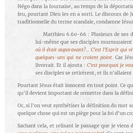
Négo dans la fournaise, au temps de la déportatio
feu, pourtant Dieu les en a sorti. Le discours d
traditionnelle du terme scandale, condamne Jésus
🔘 Matthieu 6.60-66 : Plusieurs de ses di
lui-même que ses disciples murmuraient à 
où il était auparavant?... C'est l'Esprit qui v
quelques-uns qui ne croient point.
Car Jésu
livrerait. Et il ajouta :
C'est pourquoi je vou
ses disciples se retirèrent, et ils n'allaient
Pourtant Jésus était innocent en tout point. Ce qu
qu'il devient important de remettre dans la défini
Or, si l'on veut synthétiser la définition du mot 
quelque chose qui est un piège pour la foi d'un cr
Sachant cela, et relisant le passage que je viens