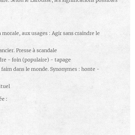
re. Selon le Larousse, les significations possibles
a morale, aux usages : Agir sans craindre le
ancier. Presse à scandale
dre - foin (populaire) - tapage
 la faim dans le monde. Synonymes : honte -
ituel
ée :