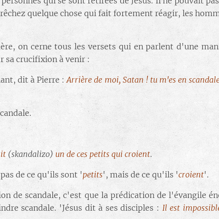
s personnes qui se sont retirées de Jésus. Il ne pouvait pa
s prêchez quelque chose qui fait fortement réagir, les ho
re, on cerne tous les versets qui en parlent d'une mani
 sa crucifixion à venir :
nt, dit à Pierre :
Arrière de moi, Satan ! tu m'es en scandal
scandale.
it
(
skandalizo
)
un de ces petits qui croient
.
pas de ce qu'ils sont '
petits
', mais de ce qu'ils '
croient
'.
n de scandale, c'est que la prédication de l'évangile én
dre scandale. 'Jésus dit à ses disciples :
Il est impossibl