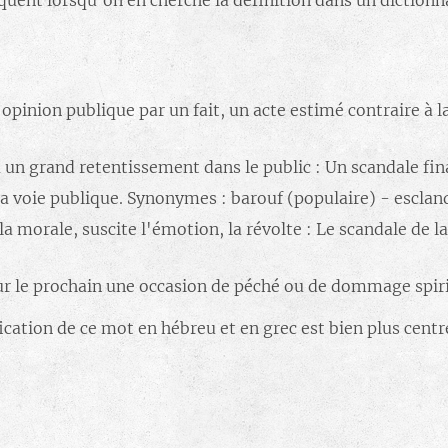
uent lorsqu'on en cherche la définition dans un dictionnai
opinion publique par un fait, un acte estimé contraire à l
 un grand retentissement dans le public : Un scandale fin
la voie publique. Synonymes : barouf (populaire) - esclan
, la morale, suscite l'émotion, la révolte : Le scandale de
ur le prochain une occasion de péché ou de dommage spir
ification de ce mot en hébreu et en grec est bien plus centr