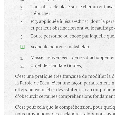
Tout obstacle placé sur le chemin et fais
trébucher
Fig. appliquée à Jésus-Christ, dont la pers
et par leur obstination ont vu le naufrage 
Toute personne ou chose par laquelle que
​3️⃣
scandale hébreu : makshelah
Masses renversées, pierres d'achoppement
Objet de scandale (idoles)
C'est une pratique très française de modifier la
la Parole de Dieu, c'est une façon parfaitement ma
effets peuvent être dévastateurs, sa compréhens
d'obscurcir certaines compréhensions fondament
C'est pour cela que la compréhension, pour quelqu
nous provoquons des esclandres, alors nous avon