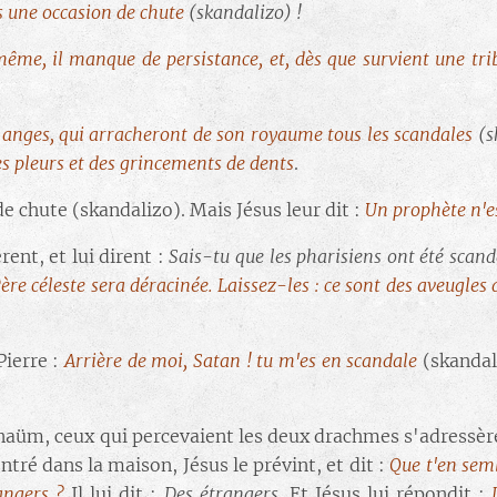
s une occasion de chute
(skandalizo) !
même, il manque de persistance, et, dès que survient une trib
 anges, qui arracheront de son royaume tous les scandales
(s
des pleurs et des grincements de dents
.
de chute (skandalizo). Mais Jésus leur dit :
Un prophète n'e
ent, et lui dirent :
Sais-tu que les pharisiens ont été scand
e céleste sera déracinée. Laissez-les : ce sont des aveugles 
Pierre :
Arrière de moi, Satan ! tu m'es en scandale
(skanda
naüm, ceux qui percevaient les deux drachmes s'adressèrent
 entré dans la maison, Jésus le prévint, et dit :
Que t'en semb
angers ?
Il lui dit :
Des étrangers
. Et Jésus lui répondit :