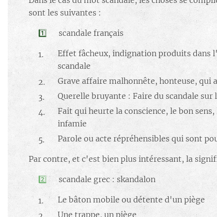
Dans le cas du mot scandale, les choses se compliq
sont les suivantes :
​1️⃣
scandale français
Effet fâcheux, indignation produits dans l'
scandale
Grave affaire malhonnête, honteuse, qui a
Querelle bruyante : Faire du scandale sur 
Fait qui heurte la conscience, le bon sens
infamie
Parole ou acte répréhensibles qui sont po
Par contre, et c'est bien plus intéressant, la sign
2️⃣ ​
scandale grec : skandalon
Le bâton mobile ou détente d'un piège
Une trappe, un piège