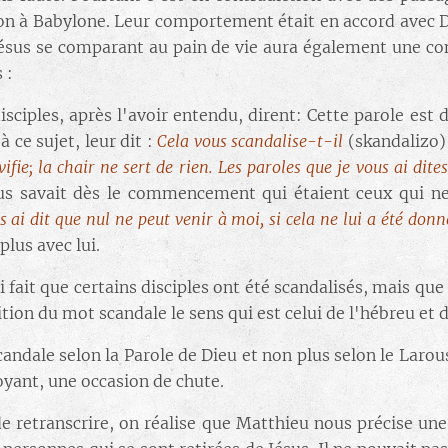
n à Babylone. Leur comportement était en accord avec Dieu
e Jésus se comparant au pain de vie aura également une co
 :
sciples, après l'avoir entendu, dirent: Cette parole est d
ce sujet, leur dit :
Cela vous scandalise-t-il
(skandalizo)
ivifie; la chair ne sert de rien. Les paroles que je vous ai dit
s savait dès le commencement qui étaient ceux qui ne c
s ai dit que nul ne peut venir à moi, si cela ne lui a été donn
 plus avec lui.
i fait que certains disciples ont été scandalisés, mais qu
tion du mot scandale le sens qui est celui de l'hébreu et
scandale selon la Parole de Dieu et non plus selon le Lar
oyant, une occasion de chute.
 de retranscrire, on réalise que Matthieu nous précise une