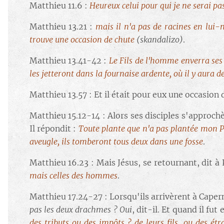
Matthieu 11.6 :
Heureux celui pour qui je ne serai pa
Matthieu 13.21 :
mais il n'a pas de racines en lui-
trouve une occasion de chute
(skandalizo)
.
Matthieu 13.41-42 :
Le Fils de l'homme enverra ses
les jetteront dans la fournaise ardente, où il y aura 
Matthieu 13.57 : Et il était pour eux une occasion 
Matthieu 15.12-14 : Alors ses disciples s'approchèr
Il répondit :
Toute plante que n'a pas plantée mon Pèr
aveugle, ils tomberont tous deux dans une fosse
.
Matthieu 16.23 : Mais Jésus, se retournant, dit à 
mais celles des hommes
.
Matthieu 17.24-27 : Lorsqu'ils arrivèrent à Caper
pas les deux drachmes ? Oui
, dit-il. Et quand il fut
des tributs ou des impôts ? de leurs fils, ou des étr