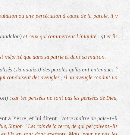
ulation ou une persécution à cause de la parole, il y
kandalon)
et ceux qui commettent l'iniquité :
41
et ils
st méprisé que dans sa patrie et dans sa maison
.
alisés (skandalizo) des paroles qu'ils ont entendues ?
qui conduisent des aveugles ; si un aveugle conduit un
lon)
; car tes pensées ne sont pas les pensées de Dieu,
 à Pierre, et lui dirent :
Votre maître ne paie-t-il
le, Simon ? Les rois de la terre, de qui perçoivent-ils
Les fils en sont donc exempts. Mais, pour ne pas les