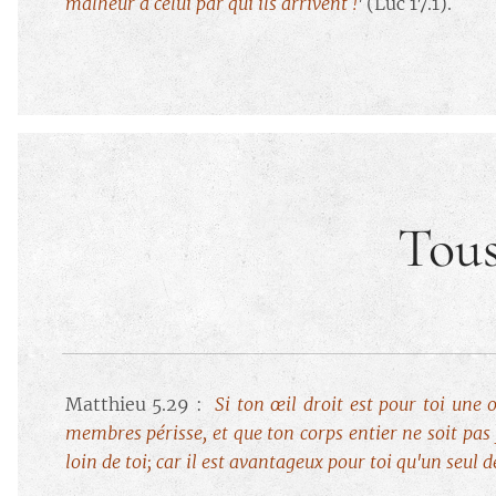
malheur à celui par qui ils arrivent !
'
(Luc 17.1).
Tous
Matthieu 5.29 :
Si ton œil droit est pour toi une 
membres périsse, et que ton corps entier ne soit pas
loin de toi; car il est avantageux pour toi qu'un seul