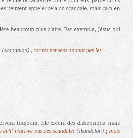
s être une occasion de chute pour eux, parce qu'ils
mmes peuvent appeler cela un scandale, mais ça n'en
ère beaucoup plus claire. Par exemple, Jésus qui
e
(skandalon)
; car tes pensées ne sont pas les
ervera toujours, elle créera des dissensions, mais
e qu'il n'arrive pas des scandales
(skandalon)
;
mais