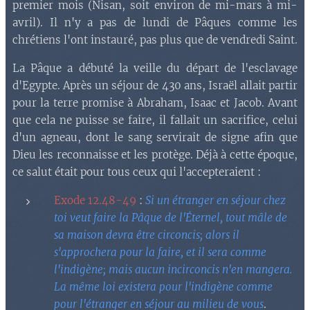
premier mois (Nisan, soit environ de mi-mars à mi-
avril). Il n'y a pas de lundi de Pâques comme les
chrétiens l'ont instauré, pas plus que de vendredi Saint.
La Pâque a débuté la veille du départ de l'esclavage
d'Egypte. Après un séjour de 430 ans, Israël allait partir
pour la terre promise à Abraham, Isaac et Jacob. Avant
que cela ne puisse se faire, il fallait un sacrifice, celui
d'un agneau, dont le sang servirait de signe afin que
Dieu les reconnaisse et les protège. Déjà à cette époque,
ce salut était pour tous ceux qui l'accepteraient :
Exode 12.48-49
:
Si un étranger en séjour chez
toi veut faire la Pâque de l'Éternel, tout mâle de
sa maison devra être circoncis; alors il
s'approchera pour la faire, et il sera comme
l'indigène; mais aucun incirconcis n'en mangera.
La même loi existera pour l'indigène comme
pour l'étranger en séjour au milieu de vous
.