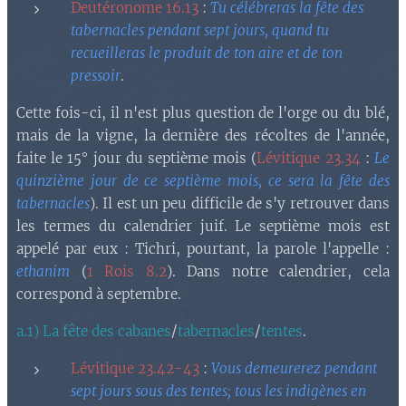
Deutéronome 16.13
:
Tu célébreras la fête des
tabernacles pendant sept jours, quand tu
recueilleras le produit de ton aire et de ton
pressoir
.
Cette fois-ci, il n'est plus question de l'orge ou du blé,
mais de la vigne, la dernière des récoltes de l'année,
faite le 15° jour du septième mois (
Lévitique 23.34
:
Le
quinzième jour de ce septième mois, ce sera la fête des
tabernacles
). Il est un peu difficile de s'y retrouver dans
les termes du calendrier juif. Le septième mois est
appelé par eux : Tichri, pourtant, la parole l'appelle :
ethanim
(
1 Rois 8.2
). Dans notre calendrier, cela
correspond à septembre.
a.1)
La fête des cabanes
/
tabernacles
/
tentes
.
Lévitique 23.42-43
:
Vous demeurerez pendant
sept jours sous des tentes; tous les indigènes en