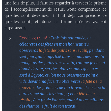
b) Trois moments séparés.
une fois de plus, il faut les regarder à travers le prisme
c) Trois fêtes en une.
de l'accomplissement de Jésus. Pour comprendre ce
qu'elles sont devenues, il faut déjà comprendre ce
qu'elles sont, et donc la forme qu'elles avaient
auparavant.
Exode 23.14-16
:
Trois fois par année, tu
célébreras des fêtes en mon honneur. Tu
observeras
la fête des pains sans levain
; pendant
sept jours, au temps fixé dans le mois des épis, tu
mangeras des pains sans levain, comme je t'en ai
donné l'ordre, car c'est dans ce mois que tu es
sorti d'Égypte; et l'on ne se présentera point à
vide devant ma face. Tu observeras
la fête de la
moisson
, des prémices de ton travail, de ce que tu
auras semé dans les champs; et
la fête de la
récolte
, à la fin de l'année, quand tu recueilleras
des champs le fruit de ton travail
.