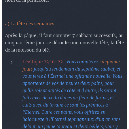
nom de la pentecôte.
a) La fête des semaines
.
Après la pâque, il faut c
ompter 7 sabbats successifs, au
cinquantième jour se déroule une nouvelle fête, la fête
de la moisson
du blé.
Lévitique 23.16-22
:
Vous compterez
cinquante
jours
jusqu'au lendemain du septième sabbat; et
vous ferez à l'Éternel une offrande nouvelle. Vous
apporterez de vos demeures deux pains, pour
qu'ils soient agités de côté et d'autre; ils seront
faits avec deux dixièmes de fleur de farine, et
cuits avec du levain: ce sont les prémices à
l'Éternel. Outre ces pains, vous offrirez en
holocauste à l'Éternel sept agneaux d'un an sans
défaut, un jeune taureau et deux béliers; vous y