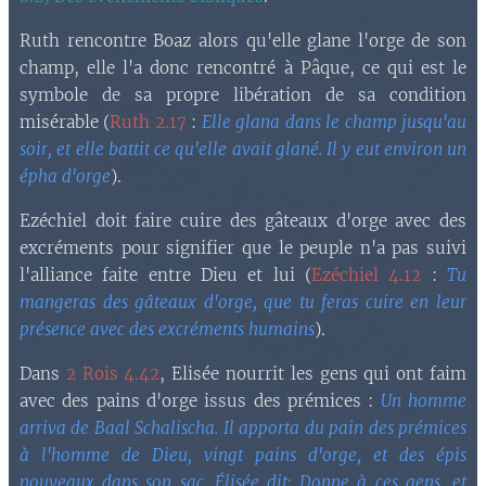
Ruth rencontre Boaz alors qu'elle glane l'orge de son
champ, elle l'a donc rencontré à Pâque, ce qui est le
symbole de sa propre libération de sa condition
misérable (
Ruth 2.17
:
Elle glana dans le champ jusqu'au
soir, et elle battit ce qu'elle avait glané. Il y eut environ un
épha d'orge
).
Ezéchiel doit faire cuire des gâteaux d'orge avec des
excréments pour signifier que le peuple n'a pas suivi
l'alliance faite entre Dieu et lui (
Ezéchiel 4.12
:
Tu
mangeras des gâteaux d'orge, que tu feras cuire en leur
présence avec des excréments humains
).
Dans
2 Rois 4.42
, Elisée nourrit les gens qui ont faim
avec des pains d'orge issus des prémices :
Un homme
arriva de Baal Schalischa. Il apporta du pain des prémices
à l'homme de Dieu, vingt pains d'orge, et des épis
nouveaux dans son sac. Élisée dit: Donne à ces gens, et