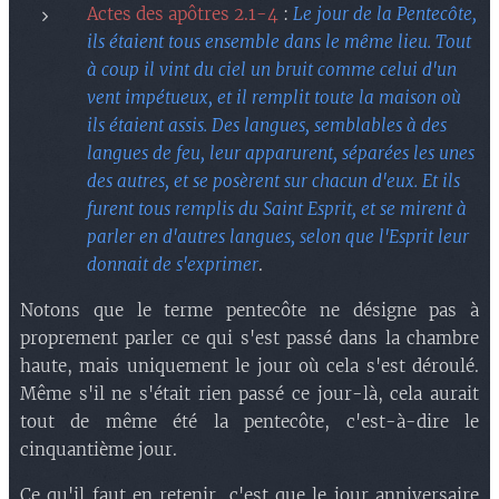
Actes des apôtres 2.1-4
:
Le jour de la Pentecôte,
ils étaient tous ensemble dans le même lieu. Tout
à coup il vint du ciel un bruit comme celui d'un
vent impétueux, et il remplit toute la maison où
ils étaient assis. Des langues, semblables à des
langues de feu, leur apparurent, séparées les unes
des autres, et se posèrent sur chacun d'eux. Et ils
furent tous remplis du Saint Esprit, et se mirent à
parler en d'autres langues, selon que l'Esprit leur
donnait de s'exprimer
.
Notons que le terme pentecôte ne désigne pas à
proprement parler ce qui s'est passé dans la chambre
haute, mais uniquement le jour où cela s'est déroulé.
Même s'il ne s'était rien passé ce jour-là, cela aurait
tout de même été la pentecôte, c'est-à-dire le
cinquantième jour.
Ce qu'il faut en retenir, c'est que le jour anniversaire