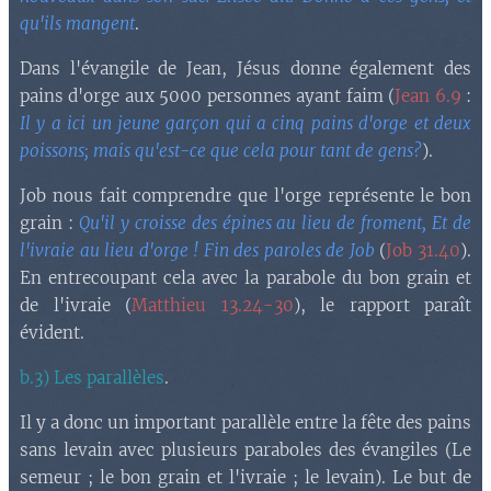
qu'ils mangent
.
Dans l'évangile de Jean, Jésus donne également des
pains d'orge aux 5000 personnes ayant faim (
Jean 6.9
:
Il y a ici un jeune garçon qui a cinq pains d'orge et deux
poissons; mais qu'est-ce que cela pour tant de gens?
).
Job nous fait comprendre que l'orge représente le bon
grain :
Qu'il y croisse des épines au lieu de froment, Et de
l'ivraie au lieu d'orge ! Fin des paroles de Job
(
Job 31.40
).
En entrecoupant cela avec la parabole du bon grain et
de l'ivraie (
Matthieu 13.24-30
), le rapport paraît
évident.
b.3) Les parallèles
.
Il y a donc un important parallèle entre la fête des pains
sans levain avec plusieurs paraboles des évangiles (Le
semeur ; le bon grain et l'ivraie ; le levain). Le but de