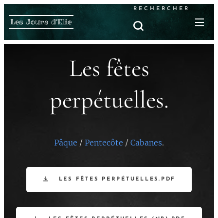
RECHERCHER
Les Jours d'Elie
Les fêtes
perpétuelles.
Pâque
/
Pentecôte
/
Cabanes
.
LES FÊTES PERPÉTUELLES.PDF