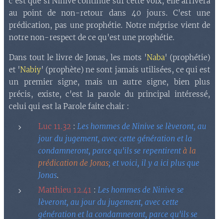
c'est que si Ninive continue sur cette voix, elle arrivera
au point de non-retour dans 40 jours. C'est une
prédication, pas une prophétie. Notre méprise vient de
notre non-respect de ce qu'est une prophétie.
Dans tout le livre de Jonas, les mots '
Naba
' (prophétie)
et '
Nabiy
' (prophète) ne sont jamais utilisées, ce qui est
un premier signe, mais un autre signe, bien plus
précis, existe, c'est la parole du principal intéressé,
celui qui est la Parole faite chair :
Luc 11.32
:
Les hommes de Ninive se lèveront, au
jour du jugement, avec cette génération et la
condamneront, parce qu'ils se repentirent
à la
prédication de Jonas
; et voici, il y a ici plus que
Jonas
.
Matthieu 12.41
:
Les hommes de Ninive se
lèveront, au jour du jugement, avec cette
génération et la condamneront, parce qu'ils se