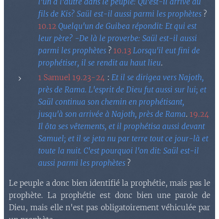
l'un à l'autre dans le peuple: Qu'est-il arrivé au
fils de Kis? Saül est-il aussi parmi les prophètes
?
10.12
Quelqu'un de Guibea répondit: Et qui est
leur père? -De là le proverbe: Saül est-il aussi
parmi les prophètes
?
10.13
Lorsqu'il eut fini de
prophétiser, il se rendit au haut lieu
.
1 Samuel 19.23-24
:
Et il se dirigea vers Najoth,
près de Rama. L'esprit de Dieu fut aussi sur lui; et
Saül continua son chemin en prophétisant,
jusqu'à son arrivée à Najoth, près de Rama
.
19.24
Il ôta ses vêtements, et il prophétisa aussi devant
Samuel; et il se jeta nu par terre tout ce jour-là et
toute la nuit. C'est pourquoi l'on dit: Saül est-il
aussi parmi les prophètes
?
Le peuple a donc bien identifié la prophétie, mais pas le
prophète. La prophétie est donc bien une parole de
Dieu, mais elle n'est pas obligatoirement véhiculée par