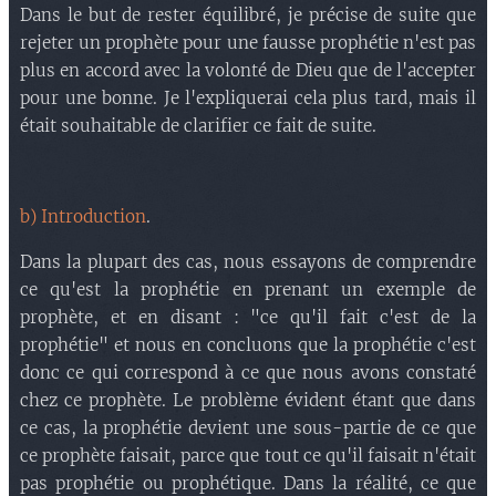
Dans le but de rester équilibré, je précise de suite que
f) Le danger de catégoriser les symboles.
rejeter un prophète pour une fausse prophétie n'est pas
g) Partiellement de Dieu.
plus en accord avec la volonté de Dieu que de l'accepter
h) Conseil suite à un songe ou une vision.
pour une bonne. Je l'expliquerai cela plus tard, mais il
i) Premier avertissement.
était souhaitable de clarifier ce fait de suite.
j) Deuxième avertissement.
b) Introduction
.
Dans la plupart des cas, nous essayons de comprendre
ce qu'est la prophétie en prenant un exemple de
prophète, et en disant : "ce qu'il fait c'est de la
prophétie" et nous en concluons que la prophétie c'est
donc ce qui correspond à ce que nous avons constaté
chez ce prophète. Le problème évident étant que dans
ce cas, la prophétie devient une sous-partie de ce que
ce prophète faisait, parce que tout ce qu'il faisait n'était
pas prophétie ou prophétique. Dans la réalité, ce que