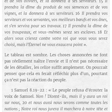
et de vos oliviers, et la donnera à ses serviteurs.
15
Il
prendra la dîme du produit de vos semences et de vos
vignes, et la donnera à ses serviteurs.
16
Il prendra vos
serviteurs et vos servantes, vos meilleurs bœufs et vos ânes,
et s'en servira pour ses travaux.
17
Il prendra la dîme de
vos troupeaux, et vous-mêmes serez ses esclaves.
18
Et
alors vous crierez contre votre roi que vous vous serez
choisi, mais l'Éternel ne vous exaucera point
».
Le tableau est sombre. Les choses annoncées ne font
pas réellement naître l'envie et il n'est pas nécessaire
de les détailler, les relire suffit amplement. On pourrait
penser que cela en ferait réfléchir plus d'un, pourtant
ça n'est pas la réaction du peuple.
🔘 1 Samuel 8.19-22 : « Le peuple refusa d'écouter la
voix de Samuel.
Non !
Dirent-ils,
mais il y aura un roi
sur nous,
20
et nous aussi nous serons comme toutes les
nations ; Notre roi nous jurera il marchera à notre tête et