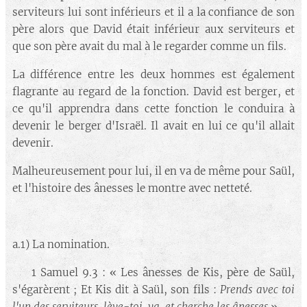
serviteurs lui sont inférieurs et il a la confiance de son
père alors que David était inférieur aux serviteurs et
que son père avait du mal à le regarder comme un fils.
La différence entre les deux hommes est également
flagrante au regard de la fonction. David est berger, et
ce qu'il apprendra dans cette fonction le conduira à
devenir le berger d'Israël. Il avait en lui ce qu'il allait
devenir.
Malheureusement pour lui, il en va de même pour Saül,
et l'histoire des ânesses le montre avec netteté.
a.1) La nomination.
🔘 1 Samuel 9.3 : « Les ânesses de Kis, père de Saül,
s'égarèrent ; Et Kis dit à Saül, son fils :
Prends avec toi
l'un des serviteurs, lève-toi, va, et cherche les ânesses
».