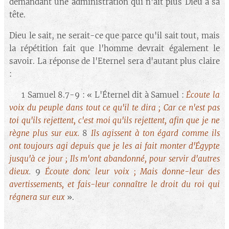
demandant une administration qui n'ait plus Dieu à sa
tête.
Dieu le sait, ne serait-ce que parce qu'il sait tout, mais
la répétition fait que l'homme devrait également le
savoir. La réponse de l'Eternel sera d'autant plus claire
:
🔘 1 Samuel 8.7-9 : « L'Éternel dit à Samuel :
Écoute la
voix du peuple dans tout ce qu'il te dira ; Car ce n'est pas
toi qu'ils rejettent, c'est moi qu'ils rejettent, afin que je ne
règne plus sur eux.
8
Ils agissent à ton égard comme ils
ont toujours agi depuis que je les ai fait monter d'Égypte
jusqu'à ce jour ; Ils m'ont abandonné, pour servir d'autres
dieux
.
9
Écoute donc leur voix ; Mais donne-leur des
avertissements, et fais-leur connaître le droit du roi qui
régnera sur eux
».