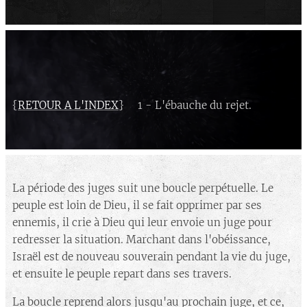
Cliquez ici pour entrer du texte. Eum fugiat
quo voluptas nulla pariatur at vero eos et
accusamus et iusto odio dignissimos
ducimus qui blanditiis praesentium
voluptatum deleniti atque corrupti quos
dolores et quas molestias excepturi sint
occaecati cupiditate.
{
RETOUR A L'INDEX
} 1 - L'ébauche du rejet.
La période des juges suit une boucle perpétuelle. Le
peuple est loin de Dieu, il se fait opprimer par ses
ennemis, il crie à Dieu qui leur envoie un juge pour
redresser la situation. Marchant dans l'obéissance,
Israël est de nouveau souverain pendant la vie du juge,
et ensuite le peuple repart dans ses travers.
La boucle reprend alors jusqu'au prochain juge, et ce,