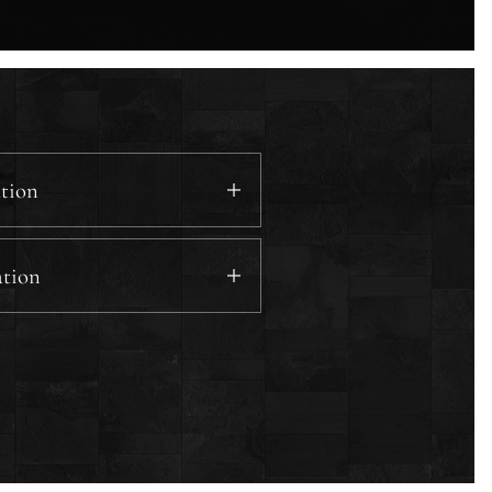
ation
ation
abole.
me heure
.
 et la neuvième heure
.
 heure
.