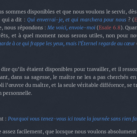
 nous sommes disponibles et que nous voulons le servir, dè
 qui a dit :
Qui enverrai-je, et qui marchera pour nous
? (
E
e, nous répondons :
Me voici, envoie-moi
(
Esaïe 6.8
). Qua
êts, et à quel moment nous serons utiles, non pour n
rde à ce qui frappe les yeux, mais l'Éternel regarde au cœur
ire qu'ils étaient disponibles pour travailler, et il ress
rtant, dans sa sagesse, le maître ne les a pas cherchés 
 l'œuvre du maître, et la seule véritable différence, se t
n personnelle.
nt :
Pourquoi vous tenez-vous ici toute la journée sans rien fa
tate assez facilement, que lorsque nous voulons absolument