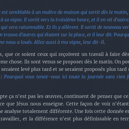
 est semblable à un maître de maison qui sortit dès le matin, a
 sa vigne. Il sortit vers la troisième heure, et il en vit d'autres
qui sera raisonnable. Et ils y allèrent. Il sortit de nouveau ver
 trouva d'autres qui étaient sur la place, et il leur dit: Pourq
ne nous a loués. Allez aussi à ma vigne, leur dit-il
.
s, que ce soient ceux qui reçoivent un travail à faire dès
me chose. Ils sont venus se proposer dès le matin. On pour
 seraient levé plus tard et se seraient proposés plus tard 
 :
Pourquoi vous tenez-vous ici toute la journée sans rien f
pte ça n'est pas les œuvres, continuent de penser que celu
 ce que Jésus nous enseigne. Cette façon de voir n'étan
ne analyse totalement différente. Une fois cette donnée enl
availler, et la différence n'est plus définissable en t