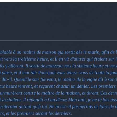
b) Cette signification de
lable à un maître de maison qui sortit dès le matin, afin de l
it vers la troisième heure, et il en vit d'autres qui étaient sur l
ls y allèrent. Il sortit de nouveau vers la sixième heure et vers
place, et il leur dit: Pourquoi vous tenez-vous ici toute la jou
dit-il. Quand le soir fut venu, le maître de la vigne dit à son i
me heure vinrent, et reçurent chacun un denier. Les premiers 
urmurèrent contre le maître de la maison, et dirent: Ces dernie
t la chaleur. Il répondit à l'un d'eux: Mon ami, je ne te fais p
 ce dernier autant qu'à toi. Ne m'est-il pas permis de faire d
rs, et les premiers seront les derniers
.