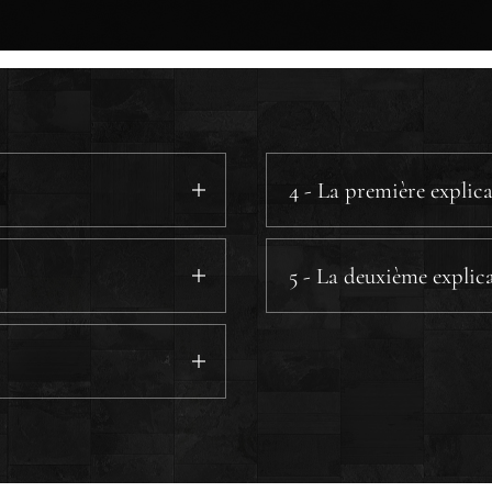
4 - La première explic
5 - La deuxième explic
a) Les heures dans la par
a.1) Le matin
.
a.2) La troisiè
a.3) La sixième
a.4) La onzième