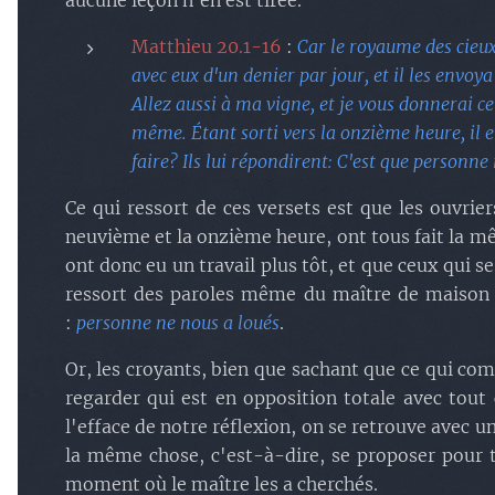
aucune leçon n'en est tirée.
Matthieu 20.1-16
:
Car le royaume des cieux
avec eux d'un denier par jour, et il les envoya à
Allez aussi à ma vigne, et je vous donnerai ce 
même. Étant sorti vers la onzième heure, il en
faire? Ils lui répondirent: C'est que personne 
Ce qui ressort de ces versets est que les ouvrier
neuvième et la onzième heure, ont tous fait la mê
ont donc eu un travail plus tôt, et que ceux qui se
ressort des paroles même du maître de maison
:
personne ne nous a loués
.
Or, les croyants, bien que sachant que ce qui com
regarder qui est en opposition totale avec tout
l'efface de notre réflexion, on se retrouve avec u
la même chose, c'est-à-dire, se proposer pour tr
moment où le maître les a cherchés.