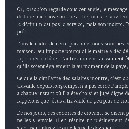
Or, lorsqu'on regarde sous cet angle, le message
de faire une chose ou une autre, mais le serviteur
le définit n'est pas le service, mais son maître. 
prêt.
Dans le cadre de cette parabole, nous sommes en 
maison. Peu importe pourquoi le maître a décidé de 
la journée entière, d'autres croient faussement êt
qu'ils soient également là au moment de la paye
Ce que la similarité des salaires montre, c'est qu
travaille depuis longtemps, n'a pas cerné l'ampleu
à chaque instant où il a été choisi et jugé digne 
rappelons que Jésus a travaillé un peu plus de troi
De nos jours, des cohortes de croyants se disent p
ne les y envoie. Il en résulte un piétinement d
s'épuisent plus vite qu'elles ne le devraient.