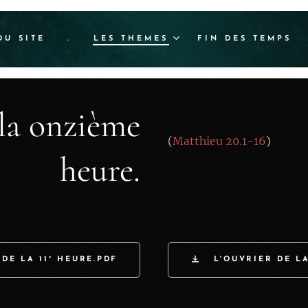
DU SITE
.
LES THEMES
FIN DES TEMPS
 la onzième
(
Matthieu 20.1-16
)
heure.
 DE LA 11° HEURE.PDF
L'OUVRIER DE LA