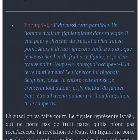
Luc 13.6-9
:
Il dit aussi cette parabole: Un
homme avait un figuier planté dans sa vigne. Il
vint pour y chercher du fruit, et il n'en trouva
point. Alors il dit au vigneron: Voilà trois ans que
je viens chercher du fruit à ce figuier, et je n'en
trouve point. Coupe-le: pourquoi occupe-t-il la
terre inutilement? Le vigneron lui répondit:
Seigneur, laisse-le encore cette année; je
creuserai tout autour, et j'y mettrai du fumier.
Peut-être à l'avenir donnera-t-il du fruit; sinon,
tu le couperas
.
Là aussi on va faire court. Le figuier représente Israël,
qui ne porte pas de fruit parce qu'ils n'ont pas
reçu/accepté la révélation de Jésus. Un figuier ne porte
pas de fruit les trois premières années de sa croissance.