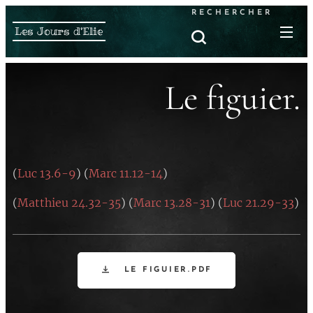
RECHERCHER
Les Jours d'Elie
Le figuier.
(
Luc 13.6-9
) (
Marc 11.12-14
)
(
Matthieu 24.32-35
) (
Marc 13.28-31
) (
Luc 21.29-33
)
LE FIGUIER.PDF