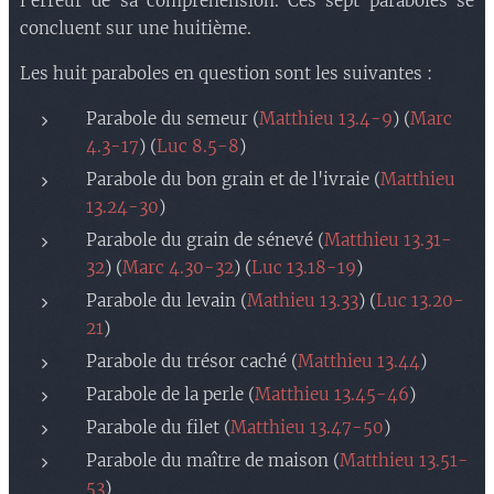
l'erreur de sa compréhension. Ces sept paraboles se
concluent sur une huitième.
Les huit paraboles en question sont les suivantes :
Parabole du semeur (
Matthieu 13.4-9
) (
Marc
4.3-17
) (
Luc 8.5-8
)
Parabole du bon grain et de l'ivraie (
Matthieu
13.24-30
)
Parabole du grain de sénevé (
Matthieu 13.31-
32
) (
Marc 4.30-32
) (
Luc 13.18-19
)
Parabole du levain (
Mathieu 13.33
) (
Luc 13.20-
21
)
Parabole du trésor caché (
Matthieu 13.44
)
Parabole de la perle (
Matthieu 13.45-46
)
Parabole du filet (
Matthieu 13.47-50
)
Parabole du maître de maison (
Matthieu 13.51-
53
)