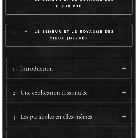
CIEUX.PDF
LE SEMEUR ET LE ROYAUME DES
CIEUX (NB).PDF
1 - Introduction
2 - Une explication dissimulée
a) Premier interlude.
b) Deuxième interlude.
3 - Les paraboles en elles-mêmes
a) Parabole du semeur.