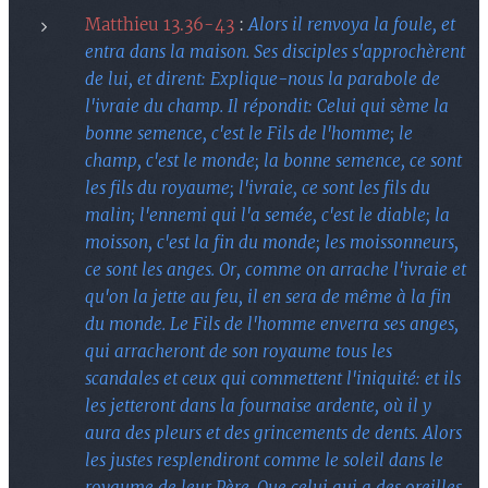
Matthieu 13.36-43
:
Alors il renvoya la foule, et
entra dans la maison. Ses disciples s'approchèrent
de lui, et dirent: Explique-nous la parabole de
l'ivraie du champ. Il répondit: Celui qui sème la
bonne semence, c'est le Fils de l'homme; le
champ, c'est le monde; la bonne semence, ce sont
les fils du royaume; l'ivraie, ce sont les fils du
malin; l'ennemi qui l'a semée, c'est le diable; la
moisson, c'est la fin du monde; les moissonneurs,
ce sont les anges. Or, comme on arrache l'ivraie et
qu'on la jette au feu, il en sera de même à la fin
du monde. Le Fils de l'homme enverra ses anges,
qui arracheront de son royaume tous les
scandales et ceux qui commettent l'iniquité: et ils
les jetteront dans la fournaise ardente, où il y
aura des pleurs et des grincements de dents. Alors
les justes resplendiront comme le soleil dans le
royaume de leur Père. Que celui qui a des oreilles