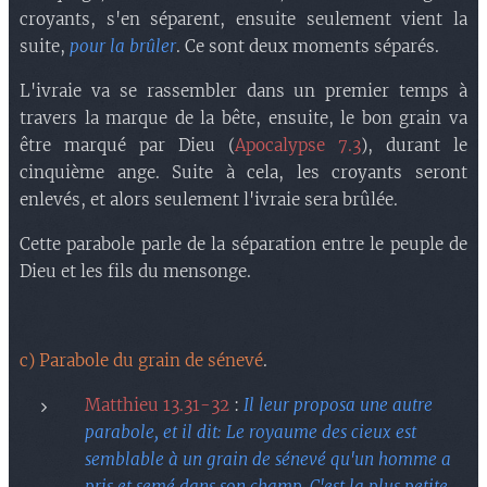
croyants, s'en séparent, ensuite seulement vient la
suite,
pour la brûler
. Ce sont deux moments séparés.
L'ivraie va se rassembler dans un premier temps à
travers la marque de la bête, ensuite, le bon grain va
être marqué par Dieu (
Apocalypse 7.3
), durant le
cinquième ange. Suite à cela, les croyants seront
enlevés, et alors seulement l'ivraie sera brûlée.
Cette parabole parle de la séparation entre le peuple de
Dieu et les fils du mensonge.
c) Parabole du grain de sénevé
.
Matthieu 13.31-32
:
Il leur proposa une autre
parabole, et il dit: Le royaume des cieux est
semblable à un grain de sénevé qu'un homme a
pris et semé dans son champ. C'est la plus petite