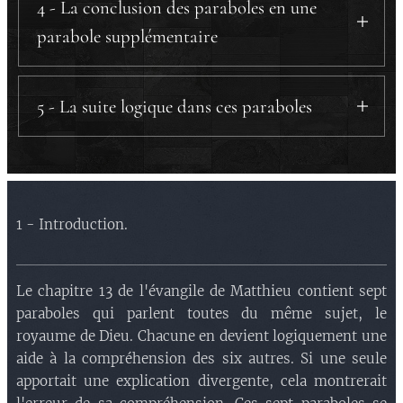
b) Parabole du bon grain et de l'ivraie.
4 - La conclusion des paraboles en une
c) Parabole du grain de sénevé.
parabole supplémentaire
d) Parabole du levain.
a) Parabole du maître de maison.
e) Parabole du trésor caché.
5 - La suite logique dans ces paraboles
f) Parabole de la perle.
g) Parabole du filet.
a) L'ordre chronologique.
b) La conclusion.
1 - Introduction.
Le chapitre 13 de l'évangile de Matthieu contient sept
paraboles qui parlent toutes du même sujet, le
royaume de Dieu. Chacune en devient logiquement une
aide à la compréhension des six autres. Si une seule
apportait une explication divergente, cela montrerait