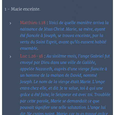
1 - Marie enceinte.
Matthieu 1.18
:
Voici de quelle manière arriva la
naissance de Jésus Christ. Marie, sa mère, ayant
été fiancée à Joseph, se trouva enceinte, par la
vertu du Saint Esprit, avant qu'ils eussent habité
ensemble
.
Luc 1.26-38
:
Au sixième mois, l'ange Gabriel fut
envoyé par Dieu dans une ville de Galilée,
appelée Nazareth, auprès d'une vierge fiancée à
un homme de la maison de David, nommé
Joseph. Le nom de la vierge était Marie. L'ange
entra chez elle, et dit: Je te salue, toi à qui une
grâce a été faite; le Seigneur est avec toi. Troublée
par cette parole, Marie se demandait ce que
pouvait signifier une telle salutation. L'ange lui
dit: Ne crains point, Marie; car tu as trouvé grâce