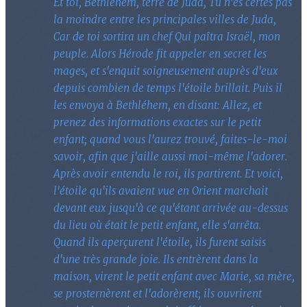
Et toi, Bethléhem, terre de Juda, Tu n'es certes pas
la moindre entre les principales villes de Juda,
Car de toi sortira un chef Qui paîtra Israël, mon
peuple. Alors Hérode fit appeler en secret les
mages, et s'enquit soigneusement auprès d'eux
depuis combien de temps l'étoile brillait. Puis il
les envoya à Bethléhem, en disant: Allez, et
prenez des informations exactes sur le petit
enfant; quand vous l'aurez trouvé, faites-le-moi
savoir, afin que j'aille aussi moi-même l'adorer.
Après avoir entendu le roi, ils partirent. Et voici,
l'étoile qu'ils avaient vue en Orient marchait
devant eux jusqu'à ce qu'étant arrivée au-dessus
du lieu où était le petit enfant, elle s'arrêta.
Quand ils aperçurent l'étoile, ils furent saisis
d'une très grande joie. Ils entrèrent dans la
maison, virent le petit enfant avec Marie, sa mère,
se prosternèrent et l'adorèrent; ils ouvrirent