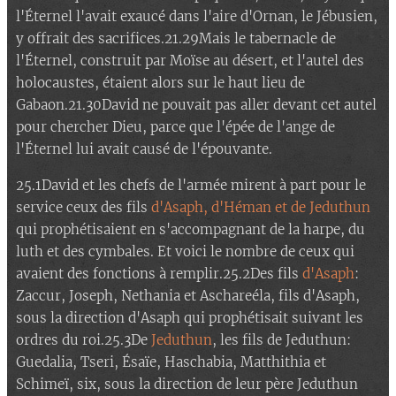
l'Éternel l'avait exaucé dans l'aire d'Ornan, le Jébusien,
y offrait des sacrifices.21.29Mais le tabernacle de
l'Éternel, construit par Moïse au désert, et l'autel des
holocaustes, étaient alors sur le haut lieu de
Gabaon.21.30David ne pouvait pas aller devant cet autel
pour chercher Dieu, parce que l'épée de l'ange de
l'Éternel lui avait causé de l'épouvante.
25.1David et les chefs de l'armée mirent à part pour le
service ceux des fils
d'Asaph, d'Héman et de Jeduthun
qui prophétisaient en s'accompagnant de la harpe, du
luth et des cymbales. Et voici le nombre de ceux qui
avaient des fonctions à remplir.25.2Des fils
d'Asaph
:
Zaccur, Joseph, Nethania et Aschareéla, fils d'Asaph,
sous la direction d'Asaph qui prophétisait suivant les
ordres du roi.25.3De
Jeduthun
, les fils de Jeduthun:
Guedalia, Tseri, Ésaïe, Haschabia, Matthithia et
Schimeï, six, sous la direction de leur père Jeduthun