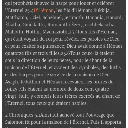
qui prophétisait avec la harpe pour louer et célébrer
l'Éternel.25.4
D'Héman
, les fils d'Héman: Bukkija,
Matthania, Uziel, Schebuel, Jerimoth, Hanania, Hanani,
Éliatha, Guiddalthi, Romamthi Ézer, Joschbekascha,
Mallothi, Hothir, Machazioth,25.5tous fils d'Héman,
qui était voyant du roi pour révéler les paroles de Dieu
et pour exalter sa puissance; Dieu avait donné à Héman
quatorze fils et trois filles.25.6Tous ceux-là étaient
sous la direction de leurs pères, pour le chant de la
maison de l'Éternel, et avaient des cymbales, des luths
et des harpes pour le service de la maison de Dieu.
Asaph, Jeduthun et Héman recevaient les ordres du
roi.25.7Ils étaient au nombre de deux cent quatre-
vingt-huit, y compris leurs frères exercés au chant de
l'Éternel, tous ceux qui étaient habiles.
2 Chroniques 5.1Ainsi fut achevé tout l'ouvrage que
Salomon fit pour la maison de l'Éternel. Puis il apporta