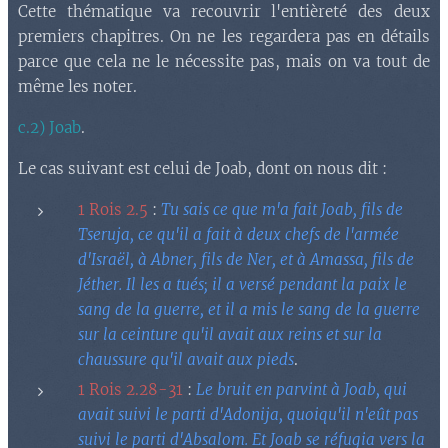
Cette thématique va recouvrir l'entièreté des deux
premiers chapitres. On ne les regardera pas en détails
parce que cela ne le nécessite pas, mais on va tout de
même les noter.
c.2) Joab
.
Le cas suivant est celui de Joab, dont on nous dit :
1 Rois 2.5
:
Tu sais ce que m'a fait Joab, fils de
Tseruja, ce qu'il a fait à deux chefs de l'armée
d'Israël, à Abner, fils de Ner, et à Amassa, fils de
Jéther. Il les a tués; il a versé pendant la paix le
sang de la guerre, et il a mis le sang de la guerre
sur la ceinture qu'il avait aux reins et sur la
chaussure qu'il avait aux pieds
.
1 Rois 2.28-31
:
Le bruit en parvint à Joab, qui
avait suivi le parti d'Adonija, quoiqu'il n'eût pas
suivi le parti d'Absalom. Et Joab se réfugia vers la