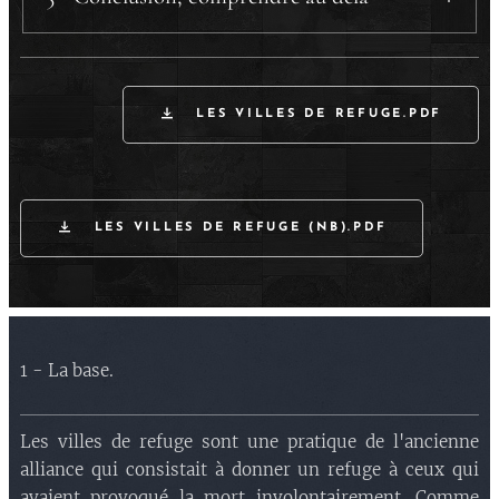
c) Trois cas concrets.
c.1) Adonija
.
c.2) Joab
.
LES VILLES DE REFUGE.PDF
c.3) Schimeï
.
LES VILLES DE REFUGE (NB).PDF
1 - La base.
Les villes de refuge sont une pratique de l'ancienne
alliance qui consistait à donner un refuge à ceux qui
avaient provoqué la mort involontairement. Comme