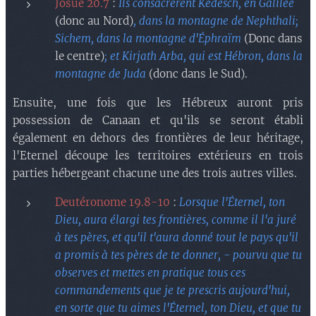
Josué 20.7
:
Ils consacrèrent Kédesch, en Galilée
(donc au Nord)
, dans la montagne de Nephthali;
Sichem, dans la montagne d'Éphraïm
(Donc dans
le centre)
; et Kirjath Arba, qui est Hébron, dans la
montagne de Juda
(donc dans le Sud)
.
Ensuite, une fois que les Hébreux auront pris
possession de Canaan et qu'ils se seront établi
également en dehors des frontières de leur héritage,
l'Eternel découpe les territoires extérieurs en trois
parties hébergeant chacune une des trois autres villes.
Deutéronome 19.8-10
:
Lorsque l'Éternel, ton
Dieu, aura élargi tes frontières, comme il l'a juré
à tes pères, et qu'il t'aura donné tout le pays qu'il
a promis à tes pères de te donner, - pourvu que tu
observes et mettes en pratique tous ces
commandements que je te prescris aujourd'hui,
en sorte que tu aimes l'Éternel, ton Dieu, et que tu