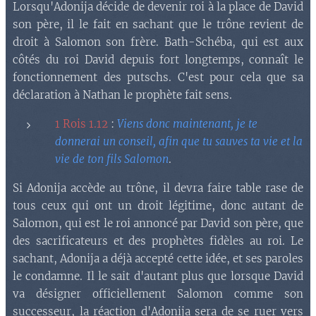
Lorsqu'Adonija décide de devenir roi à la place de David
son père, il le fait en sachant que le trône revient de
droit à Salomon son frère. Bath-Schéba, qui est aux
côtés du roi David depuis fort longtemps, connaît le
fonctionnement des putschs. C'est pour cela que sa
déclaration à Nathan le prophète fait sens.
1 Rois 1.12
:
Viens donc maintenant, je te
donnerai un conseil, afin que tu sauves ta vie et la
vie de ton fils Salomon
.
Si Adonija accède au trône, il devra faire table rase de
tous ceux qui ont un droit légitime, donc autant de
Salomon, qui est le roi annoncé par David son père, que
des sacrificateurs et des prophètes fidèles au roi. Le
sachant, Adonija a déjà accepté cette idée, et ses paroles
le condamne. Il le sait d'autant plus que lorsque David
va désigner officiellement Salomon comme son
successeur, la réaction d'Adonija sera de se ruer vers