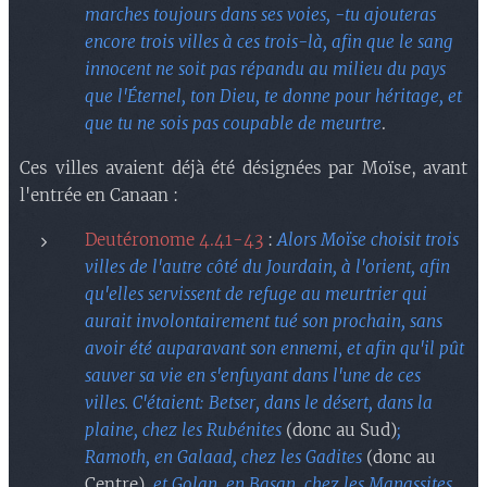
marches toujours dans ses voies, -tu ajouteras
encore trois villes à ces trois-là, afin que le sang
innocent ne soit pas répandu au milieu du pays
que l'Éternel, ton Dieu, te donne pour héritage, et
que tu ne sois pas coupable de meurtre
.
Ces villes avaient déjà été désignées par Moïse, avant
l'entrée en Canaan :
Deutéronome 4.41-43
:
Alors Moïse choisit trois
villes de l'autre côté du Jourdain, à l'orient, afin
qu'elles servissent de refuge au meurtrier qui
aurait involontairement tué son prochain, sans
avoir été auparavant son ennemi, et afin qu'il pût
sauver sa vie en s'enfuyant dans l'une de ces
villes. C'étaient: Betser, dans le désert, dans la
plaine, chez les Rubénites
(donc au Sud)
;
Ramoth, en Galaad, chez les Gadites
(donc au
Centre)
, et Golan, en Basan, chez les Manassites