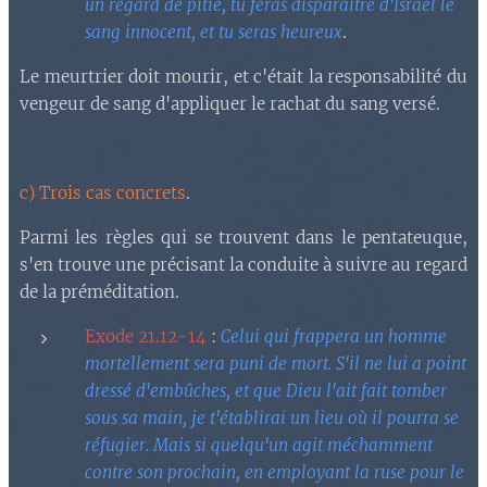
un regard de pitié, tu feras disparaître d'Israël le
sang innocent, et tu seras heureux
.
Le meurtrier doit mourir, et c'était la responsabilité du
vengeur de sang d'appliquer le rachat du sang versé.
c) Trois cas concrets
.
Parmi les règles qui se trouvent dans le pentateuque,
s'en trouve une précisant la conduite à suivre au regard
de la préméditation.
Exode 21.12-14
:
Celui qui frappera un homme
mortellement sera puni de mort. S'il ne lui a point
dressé d'embûches, et que Dieu l'ait fait tomber
sous sa main, je t'établirai un lieu où il pourra se
réfugier. Mais si quelqu'un agit méchamment
contre son prochain, en employant la ruse pour le