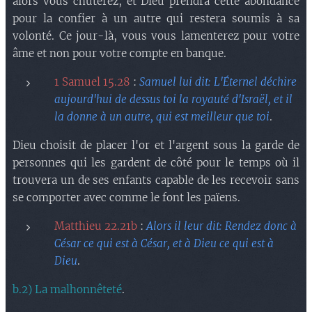
alors vous chuterez, et Dieu prendra cette abondance
pour la confier à un autre qui restera soumis à sa
volonté. Ce jour-là, vous vous lamenterez pour votre
âme et non pour votre compte en banque.
1 Samuel 15.28
:
Samuel lui dit: L'Éternel déchire
aujourd'hui de dessus toi la royauté d'Israël, et il
la donne à un autre, qui est meilleur que toi
.
Dieu choisit de placer l'or et l'argent sous la garde de
personnes qui les gardent de côté pour le temps où il
trouvera un de ses enfants capable de les recevoir sans
se comporter avec comme le font les païens.
Matthieu 22.21b
:
Alors il leur dit: Rendez donc à
César ce qui est à César, et à Dieu ce qui est à
Dieu
.
b.2) La malhonnêteté
.