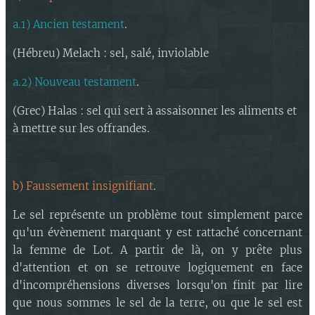
.
d'eau
.
b.5) Le reste
a.1) Ancien testament
.
(Hébreu) Melach : sel, salé, inviolable
a.2) Nouveau testament
.
(Grec) Halas : sel qui sert à assaisonner les aliments et
à mettre sur les offrandes.
b) Faussement insignifiant
.
Le sel représente un problème tout simplement parce
qu'un évènement marquant y est rattaché concernant
la femme de Lot. A partir de là, on y prête plus
d'attention et on se retrouve logiquement en face
d'incompréhensions diverses lorsqu'on finit par lire
que nous sommes le sel de la terre, ou que le sel est