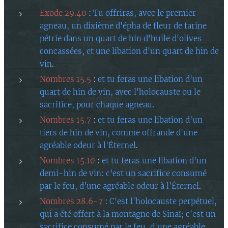
Exode 29.40
:
Tu offriras, avec le premier
agneau, un dixième d'épha de fleur de farine
pétrie dans un quart de hin d'huile d'olives
concassées, et une libation d'un quart de hin de
vin
.
Nombres 15.5
:
et tu feras une libation d'un
quart de hin de vin, avec l'holocauste ou le
sacrifice, pour chaque agneau
.
Nombres 15.7
:
et tu feras une libation d'un
tiers de hin de vin, comme offrande d'une
agréable odeur à l'Éternel
.
Nombres 15.10
:
et tu feras une libation d'un
demi-hin de vin: c'est un sacrifice consumé
par le feu, d'une agréable odeur à l'Éternel
.
Nombres 28.6-7
:
C'est l'holocauste perpétuel,
qui a été offert à la montagne de Sinaï; c'est un
sacrifice consumé par le feu, d'une agréable