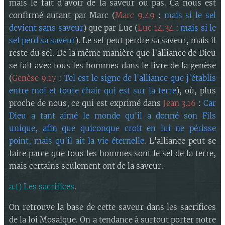
mais le fait d'avoir de la saveur ou pas. Ca nous est
confirmé autant par Marc (
Marc 9.49
:
mais si le sel
devient sans saveur
) que par Luc (
Luc 14.34
:
mais si le
sel perd sa saveur
). Le sel peut perdre sa saveur, mais il
reste du sel. De la même manière que l'alliance de Dieu
se fait avec tous les hommes dans le livre de la genèse
(
Genèse 9.17
:
Tel est le signe de l'alliance que j'établis
entre moi et toute chair qui est sur la terre
), où, plus
proche de nous, ce qui est exprimé dans
Jean 3.16
:
Car
Dieu a tant aimé le monde qu'il a donné son Fils
unique, afin que quiconque croit en lui ne périsse
point, mais qu'il ait la vie éternelle
. L'alliance peut se
faire parce que tous les hommes sont le sel de la terre,
mais certains seulement ont de la saveur.
a.1) Les sacrifices
.
On retrouve la base de cette saveur dans les sacrifices
de la loi Mosaïque. On a tendance à surtout porter notre