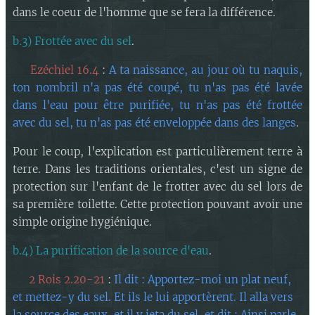
dans le coeur de l'homme que se fera la différence.
b.3) Frottée avec du sel
.
💠
​ ​Ezéchiel 16.4
:
A ta naissance, au jour où tu naquis,
ton nombril n'a pas été coupé, tu n'as pas été lavée
dans l'eau pour être purifiée, tu n'as pas été frottée
avec du sel, tu n'as pas été enveloppée dans des langes
.
Pour le coup, l'explication est particulièrement terre à
terre. Dans les traditions orientales, c'est un signe de
protection sur l'enfant de le frotter avec du sel lors de
sa première toilette. Cette protection pouvant avoir une
simple origine hygiénique.
b.4) La purification de la source d'eau
.
💠 2 Rois 2.20-21
:
Il dit : Apportez-moi un plat neuf,
et mettez-y du sel. Et ils le lui apportèrent. Il alla vers
la source des eaux, et il y jeta du sel, et dit : Ainsi parle