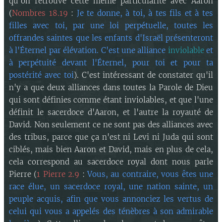
qu'on retrouve cette même particularité avec Aaron
(
Nombres 18.19
:
Je te donne, à toi, à tes fils et à tes
filles avec toi, par une loi perpétuelle, toutes les
offrandes saintes que les enfants d'Israël présenteront
à l'Éternel par élévation. C'est une alliance
inviolable
et
à perpétuité devant l'Éternel, pour toi et pour ta
postérité avec toi
). C'est intéressant de constater qu'il
n'y a que deux alliances dans toutes la Parole de Dieu
qui sont définies comme étant inviolables, et que l'une
définit le sacerdoce d'Aaron, et l'autre la royauté de
David. Non seulement ce ne sont pas des alliances avec
des tribus, parce que ça n'est ni Levi ni Juda qui sont
ciblés, mais bien Aaron et David, mais en plus de cela,
cela correspond au sacerdoce royal dont nous parle
Pierre (
1 Pierre 2.9
:
Vous, au contraire, vous êtes une
race élue, un sacerdoce royal, une nation sainte, un
peuple acquis, afin que vous annonciez les vertus de
celui qui vous a appelés des ténèbres à son admirable