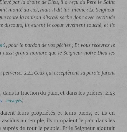
Élevé par la droite de Dieu, il a reçu du Père le Saint
oint monté au ciel, mais il dit lui-même : Le Seigneur
ue toute la maison d'Israël sache donc avec certitude
 discours, ils eurent le coeur vivement touché, et ils
,
pour le pardon de vos péchés ; Et vous recevrez le
nt
)
en aussi grand nombre que le Seigneur notre Dieu les
n perverse.
2.41
Ceux qui acceptèrent sa parole furent
dans la fraction du pain, et dans les prières. 2.43
.
s
-
envoyés
)
ient leurs propriétés et leurs biens, et ils en
 assidus au temple, ils rompaient le pain dans les
 auprès de tout le peuple. Et le Seigneur ajoutait