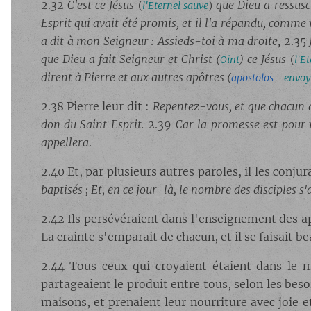
2.32
C'est ce Jésus
que Dieu a ressusc
(
l'Eternel sauve
)
Esprit qui avait été promis, et il l'a répandu, comme 
a dit à mon Seigneur : Assieds-toi à ma droite,
2.35
que Dieu a fait Seigneur et Christ
ce Jésus
(
Oint
)
(
l'E
dirent à Pierre et aux autres apôtres
(
apostolos
-
envoy
2.38 Pierre leur dit :
Repentez-vous, et que chacun d
don du Saint Esprit.
2.39
Car la promesse est pour 
appellera
.
2.40 Et, par plusieurs autres paroles, il les conjur
baptisés ; Et, en ce jour-là, le nombre des disciples 
2.42 Ils persévéraient dans l'enseignement des 
La crainte s'emparait de chacun, et il se faisait 
2.44 Tous ceux qui croyaient étaient dans le m
partageaient le produit entre tous, selon les bes
maisons, et prenaient leur nourriture avec joie e