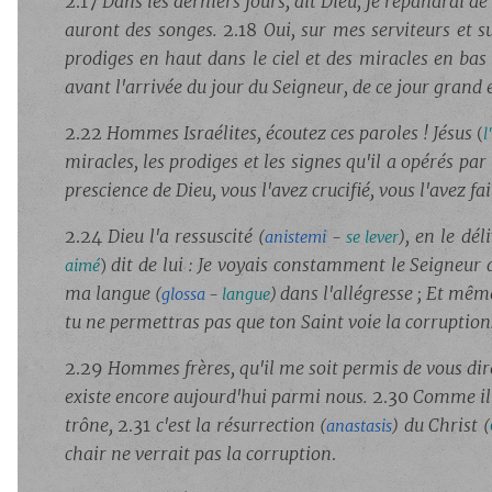
2.17
Dans les derniers jours, dit Dieu, je répandrai de 
auront des songes.
2.18
Oui, sur mes serviteurs et s
prodiges en haut dans le ciel et des miracles en bas 
avant l'arrivée du jour du Seigneur, de ce jour grand e
2.22
Hommes Israélites, écoutez ces paroles ! Jésus
(
l
miracles, les prodiges et les signes qu'il a opérés p
prescience de Dieu, vous l'avez crucifié, vous l'avez f
2.24
Dieu l'a ressuscité
, en le dél
(
anistemi
-
se lever
)
dit de lui : Je voyais constamment le Seigneur 
aimé
)
ma langue
dans l'allégresse ; Et mê
(
glossa
-
langue
)
tu ne permettras pas que ton Saint voie la corruption
2.29
Hommes frères, qu'il me soit permis de vous dir
existe encore aujourd'hui parmi nous.
2.30
Comme il é
trône,
2.31
c'est la résurrection
du Christ
(
anastasis
)
(
chair ne verrait pas la corruption
.