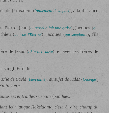
llant au ciel
.
près de Jérusalem
, à la distance
(
fondement de la paix
)
nt Pierre, Jean
, Jacques
(
l'Eternel a fait une grâce
)
(
qui
tthieu
, Jacques
, fils
(
don de l'Eternel
)
(
qui supplante
)
mère de Jésus
, et avec les frères de
(
l'Eternel sauve
)
vingt. Et il dit :
bouche de David
, au sujet de Judas
,
(
bien aimé
)
(
louange
)
e ministère
.
outes ses entrailles se sont répandues
.
dans leur langue Hakeldama, c'est-à-dire, champ du