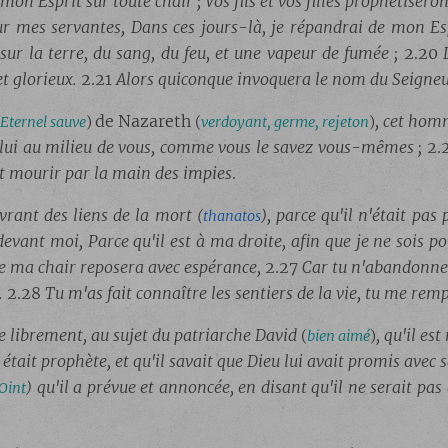
mon Esprit sur toute chair ; Vos fils et vos filles prophétisero
ur mes servantes, Dans ces jours-là, je répandrai de mon Espr
sur la terre, du sang, du feu, et une vapeur de fumée ;
2.20
t glorieux.
2.21
Alors quiconque invoquera le nom du Seigneu
de Nazareth
, cet hom
'Eternel sauve
)
(
verdoyant, germe, rejeton
)
ar lui au milieu de vous, comme vous le savez vous-mêmes ;
2.
ait mourir par la main des impies
.
ivrant des liens de la mort
, parce qu'il n'était pas 
(
thanatos
)
devant moi, Parce qu'il est à ma droite, afin que je ne sois p
me ma chair reposera avec espérance,
2.27
Car tu n'abandonne
.
2.28
Tu m'as fait connaître les sentiers de la vie, tu me remp
e librement, au sujet du patriarche David
, qu'il es
(
bien aimé
)
tait prophète, et qu'il savait que Dieu lui avait promis avec 
qu'il a prévue et annoncée, en disant qu'il ne serait p
Oint
)