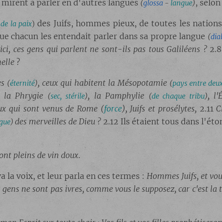
se mirent à parler en d'autres langues
, selon
(
glossa
-
langue
)
des Juifs, hommes pieux, de toutes les nations q
de la paix
)
que chacun les entendait parler dans sa propre langue
(
dia
ici, ces gens qui parlent ne sont-ils pas tous Galiléens ?
2.
elle
?
es
, ceux qui habitent la Mésopotamie
(
éternité
)
(
pays entre deux
0
la Phrygie
, la Pamphylie
, l'
(
sec, stérile
)
(
de chaque tribu
)
eux qui sont venus de Rome
(
force
)
, Juifs et prosélytes,
2.11
C
des merveilles de Dieu ?
2.12 Ils étaient tous dans l'ét
gue
)
sont pleins de vin doux
.
a la voix, et leur parla en ces termes :
Hommes Juifs, et vou
 gens ne sont pas ivres, comme vous le supposez, car c'est la