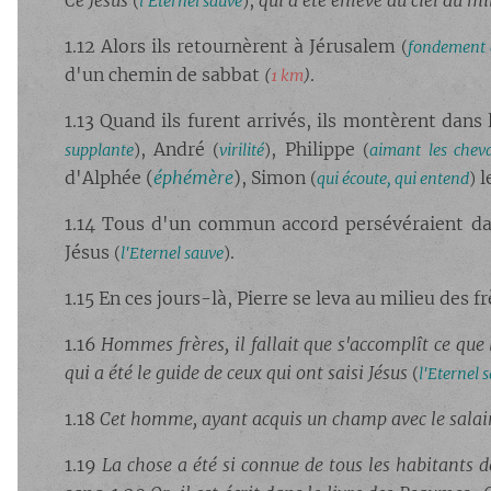
Ce Jésus
,
qui a été enlevé au ciel du m
(
l'Eternel sauve
)
1.12 Alors ils retournèrent à Jérusalem
(
fondement d
d'un chemin de sabbat
.
(
1 km
)
1.13 Quand ils furent arrivés, ils montèrent dans
, André
, Philippe
supplante
)
(
virilité
)
(
aimant les chev
d'Alphée (
éphémère
), Simon
l
(
qui écoute, qui entend
)
1.14 Tous d'un commun accord persévéraient da
Jésus
.
(
l'Eternel sauve
)
1.15 En ces jours-là, Pierre se leva au milieu des f
1.16
Hommes frères, il fallait que s'accomplît ce que
qui a été le guide de ceux qui ont saisi Jésus
(
l'Eternel 
1.18
Cet homme, ayant acquis un champ avec le salaire 
1.19
La chose a été si connue de tous les habitants 