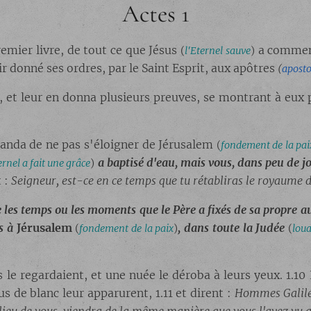
Actes 1
remier livre, de tout ce que Jésus
a commenc
(
l'Eternel sauve
)
oir donné ses ordres, par le Saint Esprit, aux apôtres
(
aposto
ant, et leur en donna plusieurs preuves, se montrant à eux
manda de ne pas s'éloigner de Jérusalem
(
fondement de la pai
a baptisé d'eau, mais vous, dans peu de jo
ernel a fait une grâce
)
 :
Seigneur, est-ce en ce temps que tu rétabliras le royaume d
e les temps ou les moments que le Père a fixés de sa propre a
ns à
Jérusalem
, dans toute la
Judée
(
fondement de la paix
)
(
lou
ls le regardaient, et une nuée le déroba à leurs yeux. 1.10
s de blanc leur apparurent, 1.11 et dirent :
Hommes Galilée