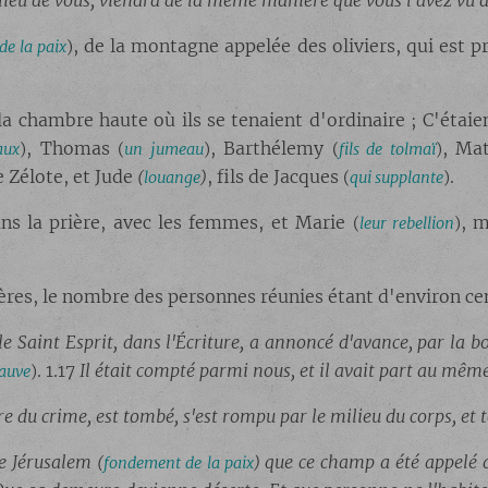
ilieu de vous, viendra de la même manière que vous l'avez vu a
, de la montagne appelée des oliviers, qui est 
e la paix
)
 la chambre haute où ils se tenaient d'ordinaire ; C'étaie
, Thomas
, Barthélemy
, Ma
aux
)
(
un jumeau
)
(
fils de tolmaï
)
e Zélote, et Jude
, fils de Jacques
.
(
louange
)
(
qui supplante
)
ns la prière, avec les femmes, et Marie
, 
(
leur rebellion
)
rères, le nombre des personnes réunies étant d'environ cent 
 le Saint Esprit, dans l'Écriture, a annoncé d'avance, par la 
. 1.17
Il était compté parmi nous, et il avait part au mêm
sauve
)
du crime, est tombé, s'est rompu par le milieu du corps, et t
de Jérusalem
que ce champ a été appelé 
(
fondement de la paix
)