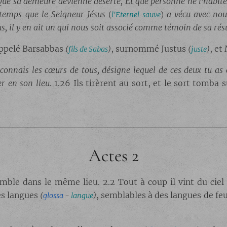
: Que sa demeure devienne déserte, Et que personne ne l'habite
temps que le Seigneur Jésus
a vécu avec nou
(
l'Eternel sauve
)
us, il y en ait un qui nous soit associé comme témoin de sa rés
ppelé Barsabbas
, surnommé Justus
, et
(
fils de Sabas
)
(
juste
)
 connais les cœurs de tous, désigne lequel de ces deux tu as 
r en son lieu.
1.26 Ils tirèrent au sort, et le sort tomba 
Actes 2
semble dans le même lieu. 2.2 Tout à coup il vint du cie
Des langues
, semblables à des langues de feu
(
glossa
-
langue
)