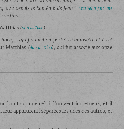
 ! Et : Qu'un autre prenne sa charge !
1.21
Il faut donc
s,
1.22
depuis le baptême de Jean
(
l'Eternel a fait une
urrection
.
 Matthias
.
(
don de Dieu
)
choisi
, 1.25
afin qu'il ait part à ce ministère et à cet
sur Matthias
, qui fut associé aux onze
(
don de Dieu
)
l un bruit comme celui d'un vent impétueux, et il
, leur apparurent, séparées les unes des autres, et