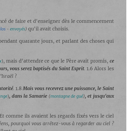
é de faire et d'enseigner dès le commencement
qu'il avait choisis.
los
-
envoyés
)
 pendant quarante jours, et parlant des choses qui
, mais d'attendre ce que le Père avait promis,
ce
x
)
urs, vous serez baptisés du Saint Esprit
.
1.6 Alors les
'Israël
?
utorité
.
1.8
Mais vous recevrez une puissance, le Saint
, dans la Samarie
, et jusqu'aux
ange
)
(
montagne de gué
)
 Et comme ils avaient les regards fixés vers le ciel
ns, pourquoi vous arrêtez-vous à regarder au ciel ?