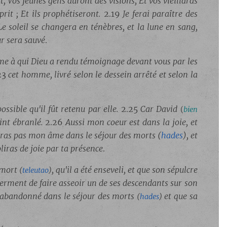
nt, Vos jeunes gens auront des visions, Et vos vieillards
it ; Et ils prophétiseront.
2.19
Je ferai paraître des
Le soleil se changera en ténèbres, et la lune en sang,
r sera sauvé
.
me à qui Dieu a rendu témoignage devant vous par les
23
cet homme, livré selon le dessein arrêté et selon la
possible qu'il fût retenu par elle.
2.25
Car
David
(
bien
oint ébranlé.
2.26
Aussi mon coeur est dans la joie, et
ras pas mon âme dans le séjour des morts
(
hades
)
, et
liras de joie par ta présence
.
t mort
, qu'il a été enseveli, et que son sépulcre
(
teleutao
)
serment de faire asseoir un de ses descendants sur son
as abandonné dans le séjour des morts
et que sa
(
hades
)