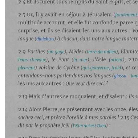
2.4 Et ils furent tous remplis du Saint Esprit, et 
2.5 Or, il y avait en séjour à Jérusalem
(
fondement 
multitude accourut, et elle fut confondue parce 
surprise, et ils se disaient les uns aux autres :
Vo
langue
à chacun, dans notre langue matern
(
dialektos
)
2.9
Parthes
, Mèdes
, Élamit
(
un gage
)
(
terre du milieu
)
, le Pont
, l'
Asie
,
2.1
bons chevaux
)
(
la mer
)
(
orient
)
voisine de Cyrène
, et c
pleurant
)
(
qui gouverne, froid
)
entendons-nous parler dans nos langues
(
glossa
-
lan
les uns aux autres :
Que veut dire ceci
?
2.13 Mais d'autres se moquaient, et disaient :
Ils 
2.14 Alors Pierre, se présentant avec les onze, élev
sachez ceci, et prêtez l'oreille à mes paroles !
2.15
Ces
dit par le prophète Joël
:
(
l'Eternel est Dieu
)