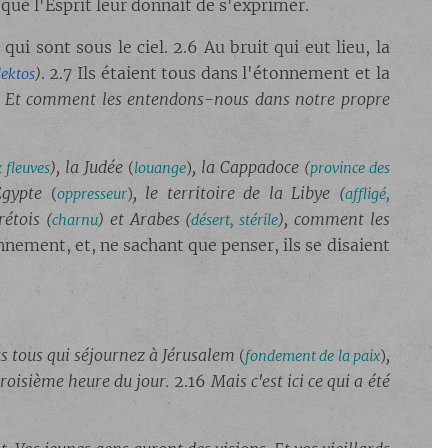
 que l'Esprit leur donnait de s'exprimer.
ui sont sous le ciel. 2.6 Au bruit qui eut lieu, la
. 2.7 Ils étaient tous dans l'étonnement et la
lektos
)
8
Et comment les entendons-nous dans notre propre
, la Judée
, la Cappadoce
 fleuves
)
(
louange
)
(
province des
Égypte
, le territoire de la Libye
(
oppresseur
)
(
affligé,
rétois
et Arabes
, comment les
(
charnu
)
(
désert, stérile
)
onnement, et, ne sachant que penser, ils se disaient
s tous qui séjournez à Jérusalem
,
(
fondement de la paix
)
 troisième heure du jour.
2.16
Mais c'est ici ce qui a été