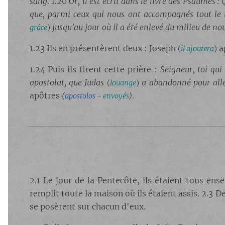
sang
. 1.20
Or, il est écrit dans le livre des Psaumes 
que, parmi ceux qui nous ont accompagnés tout le 
jusqu'au jour où il a été enlevé du milieu de no
grâce
)
1.23 Ils en présentèrent deux : Joseph
a
(
il ajoutera
)
1.24 Puis ils firent cette prière :
Seigneur, toi qui
apostolat, que
Judas
a abandonné pour alle
(
louange
)
apôtres
.
(
apostolos
-
envoyés
)
2.1 Le jour de la Pentecôte, ils étaient tous en
remplit toute la maison où ils étaient assis. 2.3 
se posèrent sur chacun d'eux.