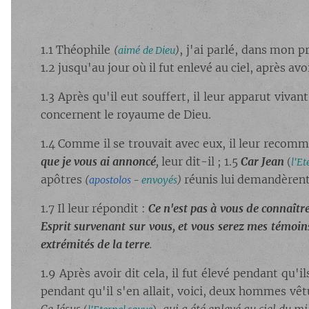
1.1 Théophile
, j'ai parlé, dans mon p
(
aimé de Dieu
)
1.2 jusqu'au jour où il fut enlevé au ciel, après av
1.3 Après qu'il eut souffert, il leur apparut viv
concernent le royaume de Dieu.
1.4 Comme il se trouvait avec eux, il leur recom
que je vous ai annoncé
,
leur dit-il ; 1.5
Car
Jean
(
l'Et
apôtres
réunis lui demandèrent
(
apostolos
-
envoyés
)
1.7 Il leur répondit :
Ce n'est pas à vous de connaîtr
Esprit survenant sur vous, et vous serez mes témoi
extrémités de la terre
.
1.9 Après avoir dit cela, il fut élevé pendant qu'i
pendant qu'il s'en allait, voici, deux hommes vêtu