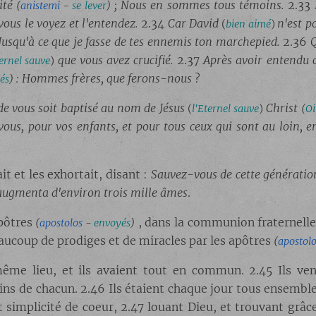
ité
; Nous en sommes tous témoins.
2.33
(
anistemi
-
se lever
)
vous le voyez et l'entendez.
2.34
Car David
n'est p
(
bien aimé
)
Jusqu'à ce que je fasse de tes ennemis ton marchepied.
2.36
Q
que vous avez crucifié.
2.37
Après avoir entendu ce
ternel sauve
)
: Hommes frères, que ferons-nous
?
és
)
e vous soit baptisé au nom de Jésus
Christ
(
l'Eternel sauve
)
(
Oi
vous, pour vos enfants, et pour tous ceux qui sont au loin, 
ait et les exhortait, disant :
Sauvez-vous de cette génératio
s'augmenta d'environ trois mille âmes
.
apôtres
, dans la communion fraternelle, 
(
apostolos
-
envoyés
)
beaucoup de prodiges et de miracles par les apôtres
(
apostolo
ême lieu, et ils avaient tout en commun. 2.45 Ils venda
oins de chacun. 2.46 Ils étaient chaque jour tous ensemble
t simplicité de coeur, 2.47 louant Dieu, et trouvant grâce