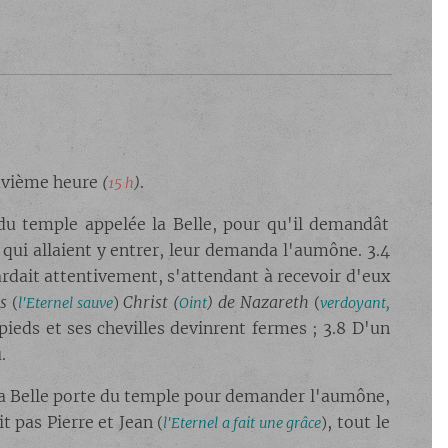
euvième heure
.
(
15 h
)
 du temple appelée la Belle, pour qu'il demandât
qui allaient y entrer, leur demanda l'aumône. 3.4
)
egardait attentivement, s'attendant à recevoir d'eux
us
Christ
de Nazareth
(
l'Eternel sauve
)
(
Oint
)
(
verdoyant,
s pieds et ses chevilles devinrent fermes ; 3.8 D'un
.
 à la Belle porte du temple pour demander l'aumône,
it pas Pierre et Jean
, tout le
(
l'Eternel a fait une grâce
)