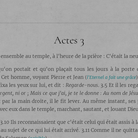
Actes 3
ensemble au temple, à l'heure de la prière : C'était la n
u'on portait et qu'on plaçait tous les jours à la porte
.3 Cet homme, voyant Pierre et Jean
(
l'Eternel a fait une grâce
fixa les yeux sur lui, et dit :
Regarde-nous
. 3.5 Et il les r
argent, ni or ; Mais ce que j'ai, je te le donne : Au nom de Jés
t par la main droite, il le fit lever. Au même instant, se
a avec eux dans le temple, marchant, sautant, et louant Dieu
3.10 Ils reconnaissaient que c'était celui qui était assis
u sujet de ce qui lui était arrivé. 3.11 Comme il ne quitta