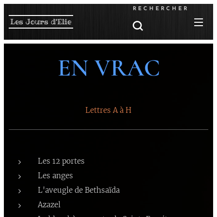
RECHERCHER
Les Jours d'Elie
EN VRAC
Lettres A à H
Les 12 portes
Les anges
L'aveugle de Bethsaïda
Azazel