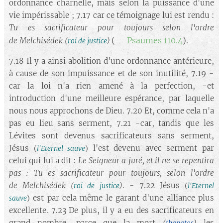
ordonnance charnelle, mais selon la puissance d'une
vie impérissable ; 7.17 car ce témoignage lui est rendu :
Tu es sacrificateur pour toujours selon l'ordre
(➡️
Psaumes 110.4
).
de Melchisédek
(
roi de justice
)
7.18 Il y a ainsi abolition d'une ordonnance antérieure,
à cause de son impuissance et de son inutilité, 7.19 -
car la loi n'a rien amené à la perfection, -et
introduction d'une meilleure espérance, par laquelle
nous nous approchons de Dieu. 7.20 Et, comme cela n'a
pas eu lieu sans serment, 7.21 -car, tandis que les
Lévites sont devenus sacrificateurs sans serment,
Jésus
l'est devenu avec serment par
(
l'Eternel sauve
)
celui qui lui a dit :
Le Seigneur a juré, et il ne se repentira
pas : Tu es sacrificateur pour toujours, selon l'ordre
de Melchisédek
. - 7.22 Jésus
(
roi de justice
)
(
l'Eternel
est par cela même le garant d'une alliance plus
sauve
)
excellente. 7.23 De plus, il y a eu des sacrificateurs en
grand nombre, parce que la mort
les