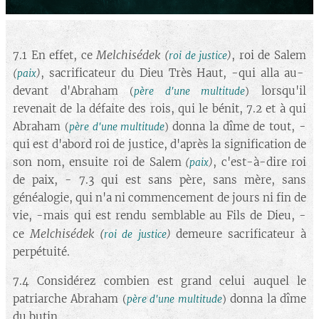
Melchisédek
7.1 En effet, ce
, roi de Salem
(
roi de justice
)
, sacrificateur du Dieu Très Haut, -qui alla au-
(
paix
)
devant d'Abraham
lorsqu'il
(
père d'une multitude
)
revenait de la défaite des rois, qui le bénit, 7.2 et à qui
Abraham
donna la dîme de tout, -
(
père d'une multitude
)
qui est d'abord roi de justice, d'après la signification de
son nom, ensuite roi de Salem
, c'est-à-dire roi
(
paix
)
de paix, - 7.3 qui est sans père, sans mère, sans
généalogie, qui n'a ni commencement de jours ni fin de
vie, -mais qui est rendu semblable au Fils de Dieu, -
Melchisédek
ce
demeure sacrificateur à
(
roi de justice
)
perpétuité.
7.4 Considérez combien est grand celui auquel le
patriarche Abraham
donna la dîme
(
père d'une multitude
)
du butin.