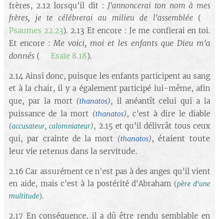
frères, 2.12 lorsqu'il dit :
J'annoncerai ton nom à mes
frères, je te célébrerai au milieu de l'assemblée
(➡️
.
Psaumes 22.23
)
2.13 Et encore : Je me confierai en toi.
Me voici, moi et les enfants que Dieu m'a
Et encore :
donnés
(➡️
Esaïe 8.18
).
2.14 Ainsi donc, puisque les enfants participent au sang
et à la chair, il y a également participé lui-même, afin
que, par la mort
, il anéantît celui qui a la
(
thanatos
)
puissance de la mort
, c'est à dire le diable
(
thanatos
)
, 2.15 et qu'il délivrât tous ceux
(
accusateur, calomniateur
)
, étaient toute
qui, par crainte de la mort
(
thanatos
)
leur vie retenus dans la servitude.
2.16 Car assurément ce n'est pas à des anges qu'il vient
en aide, mais c'est à la postérité d'Abraham
(
père d'une
.
multitude
)
2.17 En conséquence, il a dû être rendu semblable en