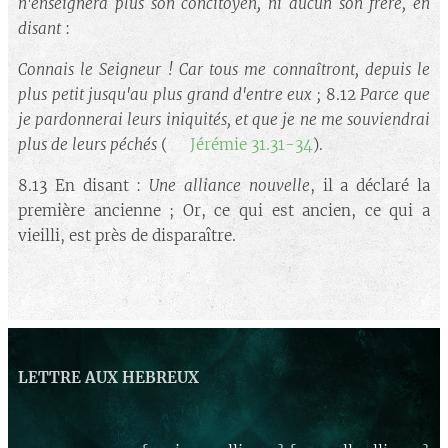
n'enseignera plus son concitoyen, ni aucun son frère, en
disant
:
Connais le Seigneur ! Car tous me connaîtront, depuis le
plus petit jusqu'au plus grand d'entre eux ;
8.12
Parce que
je pardonnerai leurs iniquités, et que je ne me souviendrai
plus de leurs péchés
(➡️
Jérémie 31.31-34
).
8.13 En disant :
Une alliance nouvelle
, il a déclaré la
première ancienne ; Or, ce qui est ancien, ce qui a
vieilli, est près de disparaître.
LETTRE AUX HEBREUX