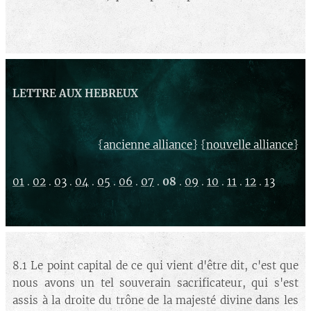
LETTRE AUX HEBREUX
{
} {
}
ancienne alliance
nouvelle alliance
01
.
02
.
03
.
04
.
05
.
06
.
07
.
08
.
09
.
10
.
11
.
12
.
13
8.1 Le point capital de ce qui vient d'être dit, c'est que
nous avons un tel souverain sacrificateur, qui s'est
assis à la droite du trône de la majesté divine dans les