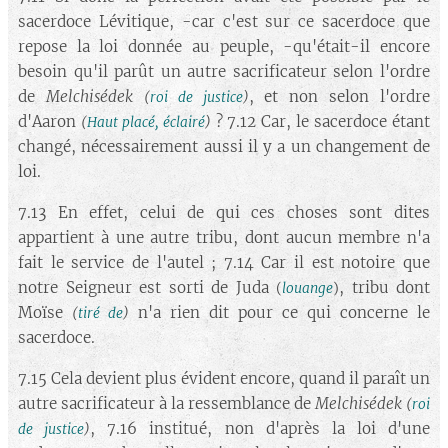
sacerdoce Lévitique, -car c'est sur ce sacerdoce que
repose la loi donnée au peuple, -qu'était-il encore
besoin qu'il parût un autre sacrificateur selon l'ordre
de
Melchisédek
, et non selon l'ordre
(
roi de justice
)
d'Aaron
? 7.12 Car, le sacerdoce étant
(
Haut placé, éclairé
)
changé, nécessairement aussi il y a un changement de
loi.
7.13 En effet, celui de qui ces choses sont dites
appartient à une autre tribu, dont aucun membre n'a
fait le service de l'autel ; 7.14 Car il est notoire que
notre Seigneur est sorti de Juda
, tribu dont
(
louange
)
Moïse
n'a rien dit pour ce qui concerne le
(
tiré de
)
sacerdoce.
7.15 Cela devient plus évident encore, quand il paraît un
autre sacrificateur à la ressemblance de
Melchisédek
(
roi
, 7.16 institué, non d'après la loi d'une
de justice
)