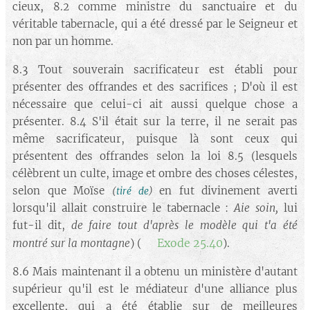
cieux, 8.2 comme ministre du sanctuaire et du
véritable tabernacle, qui a été dressé par le Seigneur et
non par un homme.
8.3 Tout souverain sacrificateur est établi pour
présenter des offrandes et des sacrifices ; D'où il est
nécessaire que celui-ci ait aussi quelque chose a
présenter. 8.4 S'il était sur la terre, il ne serait pas
même sacrificateur, puisque là sont ceux qui
présentent des offrandes selon la loi 8.5 (lesquels
célèbrent un culte, image et ombre des choses célestes,
selon que Moïse
en fut divinement averti
(
tiré de
)
lorsqu'il allait construire le tabernacle :
Aie soin,
lui
fut-il dit,
de faire tout d'après le modèle qui t'a été
Exode 25.40
montré sur la montagne
) (➡️
).
8.6 Mais maintenant il a obtenu un ministère d'autant
supérieur qu'il est le médiateur d'une alliance plus
excellente, qui a été établie sur de meilleures