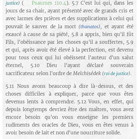
(➡️
Psaumes 110.4
). 5.7 C'est lui qui, dans les
justice
)
jours de sa chair, ayant présenté avec de grands cris et
avec larmes des prières et des supplications à celui qui
pouvait le sauver de la mort
, et ayant été
(
thanatos
)
exaucé à cause de sa piété, 5.8 a appris, bien qu'il fût
Fils, l'obéissance par les choses qu'il a souffertes, 5.9
et qui, après avoir été élevé à la perfection, est devenu
pour tous ceux qui lui obéissent l'auteur d'un salut
éternel, 5.10 Dieu l'ayant déclaré souverain
Melchisédek
sacrificateur selon l'ordre de
.
(
roi de justice
)
5.11 Nous avons beaucoup à dire là-dessus, et des
choses difficiles à expliquer, parce que vous êtes
devenus lents à comprendre. 5.12 Vous, en effet, qui
depuis longtemps devriez être des maîtres, vous avez
encore besoin qu'on vous enseigne les premiers
rudiments des oracles de Dieu, vous en êtes venus à
avoir besoin de lait et non d'une nourriture solide.