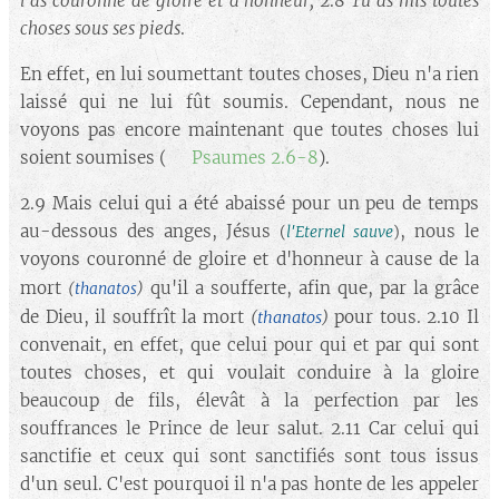
l'as couronné de gloire et d'honneur,
2.8
Tu as mis toutes
choses sous ses pieds
.
En effet, en lui soumettant toutes choses, Dieu n'a rien
laissé qui ne lui fût soumis. Cependant, nous ne
voyons pas encore maintenant que toutes choses lui
soient soumises (➡️
Psaumes 2.6-8
).
2.9 Mais celui qui a été abaissé pour un peu de temps
au-dessous des anges, Jésus
, nous le
(
l'Eternel sauve
)
voyons couronné de gloire et d'honneur à cause de la
mort
qu'il a soufferte, afin que, par la grâce
(
thanatos
)
de Dieu, il souffrît la mort
pour tous. 2.10 Il
(
thanatos
)
convenait, en effet, que celui pour qui et par qui sont
toutes choses, et qui voulait conduire à la gloire
beaucoup de fils, élevât à la perfection par les
souffrances le Prince de leur salut. 2.11 Car celui qui
sanctifie et ceux qui sont sanctifiés sont tous issus
d'un seul. C'est pourquoi il n'a pas honte de les appeler