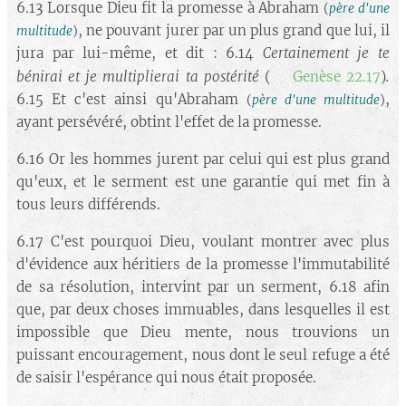
6.13 Lorsque Dieu fit la promesse à Abraham
(
père d'une
, ne pouvant jurer par un plus grand que lui, il
multitude
)
jura par lui-même, et dit : 6.14
Certainement je te
.
bénirai et je multiplierai ta postérité
(➡️
Genèse 22.17
)
6.15 Et c'est ainsi qu'Abraham
,
(
père d'une multitude
)
ayant persévéré, obtint l'effet de la promesse.
6.16 Or les hommes jurent par celui qui est plus grand
qu'eux, et le serment est une garantie qui met fin à
tous leurs différends.
6.17 C'est pourquoi Dieu, voulant montrer avec plus
d'évidence aux héritiers de la promesse l'immutabilité
de sa résolution, intervint par un serment, 6.18 afin
que, par deux choses immuables, dans lesquelles il est
impossible que Dieu mente, nous trouvions un
puissant encouragement, nous dont le seul refuge a été
de saisir l'espérance qui nous était proposée.