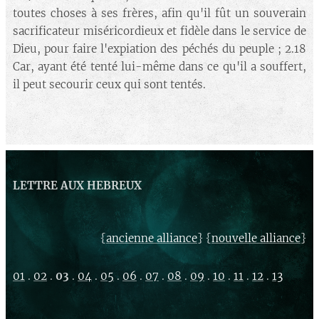
toutes choses à ses frères, afin qu'il fût un souverain
sacrificateur miséricordieux et fidèle dans le service de
Dieu, pour faire l'expiation des péchés du peuple ; 2.18
Car, ayant été tenté lui-même dans ce qu'il a souffert,
il peut secourir ceux qui sont tentés.
LETTRE AUX HEBREUX
{
} {
}
ancienne alliance
nouvelle alliance
01
.
02
.
03
.
04
.
05
.
06
.
07
.
08
.
09
.
10
.
11
.
12
.
13