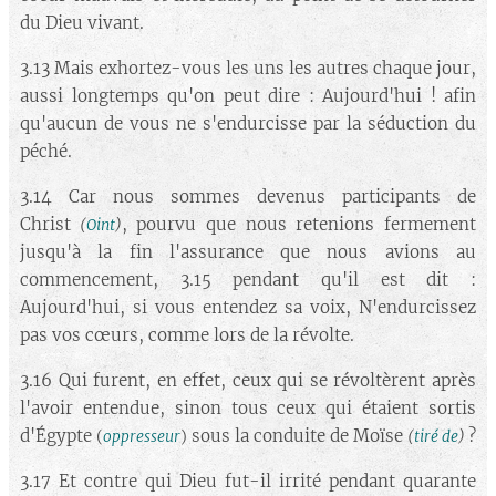
du Dieu vivant.
3.13 Mais exhortez-vous les uns les autres chaque jour,
aussi longtemps qu'on peut dire : Aujourd'hui ! afin
qu'aucun de vous ne s'endurcisse par la séduction du
péché.
3.14 Car nous sommes devenus participants de
Christ
, pourvu que nous retenions fermement
(
Oint
)
jusqu'à la fin l'assurance que nous avions au
commencement, 3.15 pendant qu'il est dit :
Aujourd'hui, si vous entendez sa voix, N'endurcissez
pas vos cœurs, comme lors de la révolte.
3.16 Qui furent, en effet, ceux qui se révoltèrent après
l'avoir entendue, sinon tous ceux qui étaient sortis
d'Égypte
sous la conduite de Moïse
?
(
oppresseur
)
(
tiré de
)
3.17 Et contre qui Dieu fut-il irrité pendant quarante