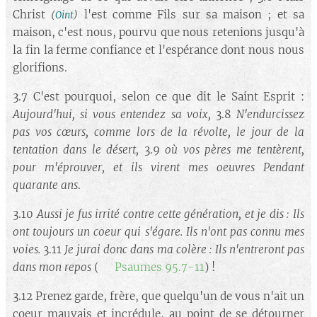
Christ
l'est comme Fils sur sa maison ; et sa
(
Oint
)
maison, c'est nous, pourvu que nous retenions jusqu'à
la fin la ferme confiance et l'espérance dont nous nous
glorifions.
3.7 C'est pourquoi, selon ce que dit le Saint Esprit :
Aujourd'hui, si vous entendez sa voix,
3.8
N'endurcissez
pas vos cœurs, comme lors de la révolte, le jour de la
tentation dans le désert,
3.9
où vos pères me tentèrent,
pour m'éprouver, et ils virent mes oeuvres Pendant
quarante ans
.
3.10
Aussi je fus irrité contre cette génération, et je dis : Ils
ont toujours un coeur qui s'égare. Ils n'ont pas connu mes
voies.
3.11
Je jurai donc dans ma colère : Ils n'entreront pas
dans mon repos
(➡️
Psaumes 95.7-11
) !
3.12 Prenez garde, frère, que quelqu'un de vous n'ait un
coeur mauvais et incrédule, au point de se détourner