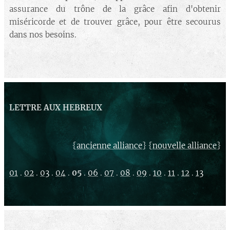
assurance du trône de la grâce afin d'obtenir
miséricorde et de trouver grâce, pour être secourus
dans nos besoins.
LETTRE AUX HEBREUX
{
} {
}
ancienne alliance
nouvelle alliance
01
.
02
.
03
.
04
.
05
.
06
.
07
.
08
.
09
.
10
.
11
.
12
.
13