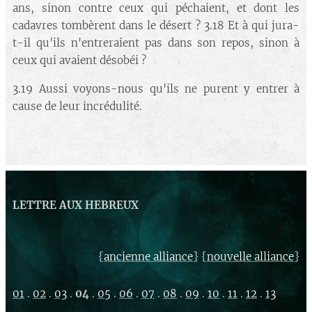
ans, sinon contre ceux qui péchaient, et dont les
cadavres tombèrent dans le désert ? 3.18 Et à qui jura-
t-il qu'ils n'entreraient pas dans son repos, sinon à
ceux qui avaient désobéi ?
3.19 Aussi voyons-nous qu'ils ne purent y entrer à
cause de leur incrédulité.
LETTRE AUX HEBREUX
{
} {
}
ancienne alliance
nouvelle alliance
01
.
02
.
03
.
04
.
05
.
06
.
07
.
08
.
09
.
10
.
11
.
12
.
13