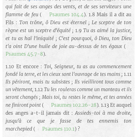
qui fait de ses anges des vents, et de ses serviteurs une
flamme de feu
(➡️
Psaumes 104.4
). 1.8 Mais il a dit au
Ton trône, ô Dieu est éternel ; Le sceptre de ton
Fils :
règne est un sceptre d'équité ;
Tu as aimé la justice,
1.9
et tu as haï l'iniquité ; C'est pourquoi, ô Dieu, ton Dieu
t'a oint D'une huile de joie au-dessus de tes égaux
(➡️
Psaumes 45.7-8
).
1.10 Et encore :
Toi, Seigneur, tu as au commencement
fondé la terre, et les cieux sont l'ouvrage de tes mains ;
1.11
Ils périront, mais tu subsistes ; Ils vieilliront tous comme
un vêtement,
1.12
Tu les rouleras comme un manteau et ils
seront changés ; Mais toi, tu restes le même, et tes années
.
ne finiront point
(➡️
Psaumes 102.26-28
)
1.13 Et auquel
Assieds-toi à ma droite,
des anges a-t-il jamais dit :
jusqu'à ce que je fasse de tes ennemis ton
marchepied
(➡️
Psaumes 110.1
) ?