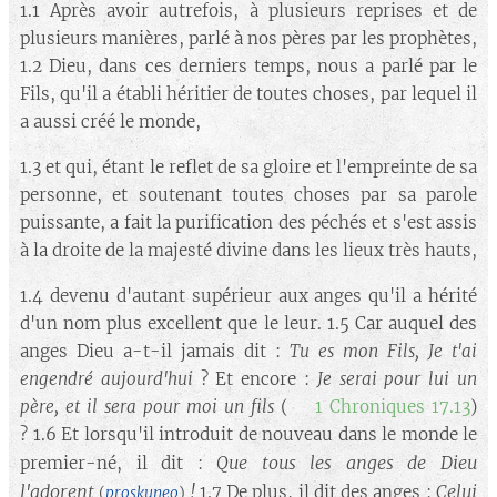
1.1 Après avoir autrefois, à plusieurs reprises et de
plusieurs manières, parlé à nos pères par les prophètes,
1.2 Dieu, dans ces derniers temps, nous a parlé par le
Fils, qu'il a établi héritier de toutes choses, par lequel il
a aussi créé le monde,
1.3 et qui, étant le reflet de sa gloire et l'empreinte de sa
personne, et soutenant toutes choses par sa parole
puissante, a fait la purification des péchés et s'est assis
à la droite de la majesté divine dans les lieux très hauts,
1.4 devenu d'autant supérieur aux anges qu'il a hérité
d'un nom plus excellent que le leur. 1.5 Car auquel des
anges Dieu a-t-il jamais dit :
Tu es mon Fils, Je t'ai
engendré aujourd'hui
? Et encore :
Je serai pour lui un
père, et il sera pour moi un fils
(➡️
1 Chroniques 17.13
)
? 1.6 Et lorsqu'il introduit de nouveau dans le monde le
Que tous les anges de Dieu
premier-né, il dit :
l'adorent
!
Celui
1.7 De plus, il dit des anges :
(
proskuneo
)