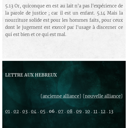
5.13 Or, quiconque en est au lait n'a pas l'expérience de
la parole de justice ; car il est un enfant. 5.14 Mais la
nourriture solide est pour les hommes faits, pour ceux
dont le jugement est exercé par l'usage à discerner ce
qui est bien et ce qui est mal.
LETTRE AUX HEBREUX
{
} {
}
ancienne alliance
nouvelle alliance
01
.
02
.
03
.
04
.
05
.
06
.
07
.
08
.
09
.
10
.
11
.
12
.
13