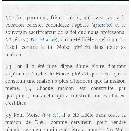
3.1 C'est pourquoi, frères saints, qui avez part à la
vocation céleste, considérez l'apôtre
et le
(
apostolos
)
souverain sacrificateur de la foi que nous professons,
3.2 Jésus
, qui a été fidèle à celui qui l'a
(
l'Eternel sauve
)
établi, comme le fut Moïse
dans toute sa
(
tiré de
)
maison.
3.3 Car il a été jugé digne d'une gloire d'autant
supérieure à celle de Moïse
que celui qui a
(
tiré de
)
construit une maison a plus d'honneur que la maison
même. 3.4 Chaque maison est construite par
quelqu'un, mais celui qui a construit toutes choses,
c'est Dieu.
3.5 Pour Moïse
, il a été fidèle dans toute la
(
tiré de
)
maison de Dieu, comme serviteur, pour rendre
témoignage de ce qui devait être annoncé ; 3.6 Mais