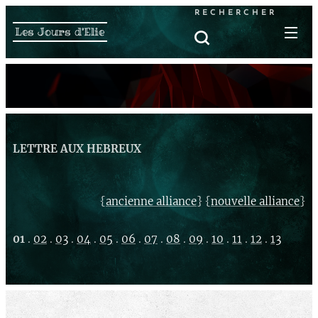
RECHERCHER
Les Jours d'Elie
LETTRE AUX HEBREUX
{
} {
}
ancienne alliance
nouvelle alliance
01
.
02
.
03
.
04
.
05
.
06
.
07
.
08
.
09
.
10
.
11
.
12
.
13