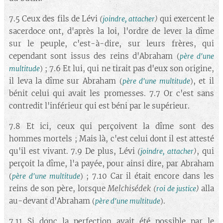
7.5 Ceux des fils de Lévi
qui exercent le
(
joindre, attacher
)
sacerdoce ont, d'après la loi, l'ordre de lever la dîme
sur le peuple, c'est-à-dire, sur leurs frères, qui
cependant sont issus des reins d'Abraham
(
père d'une
; 7.6 Et lui, qui ne tirait pas d'eux son origine,
multitude
)
il leva la dîme sur Abraham
, et il
(
père d'une multitude
)
bénit celui qui avait les promesses. 7.7 Or c'est sans
contredit l'inférieur qui est béni par le supérieur.
7.8 Et ici, ceux qui perçoivent la dîme sont des
hommes mortels ; Mais là, c'est celui dont il est attesté
qu'il est vivant. 7.9 De plus, Lévi
, qui
(
joindre, attacher
)
perçoit la dîme, l'a payée, pour ainsi dire, par Abraham
; 7.10 Car il était encore dans les
(
père d'une multitude
)
reins de son père, lorsque
Melchisédek
alla
(
roi de justice
)
au-devant d'Abraham
.
(
père d'une multitude
)
7.11 Si donc la perfection avait été possible par le