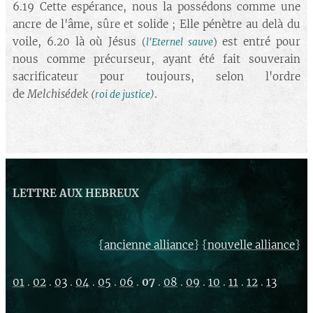
6.19 Cette espérance, nous la possédons comme une
ancre de l'âme, sûre et solide ; Elle pénètre au delà du
voile, 6.20 là où Jésus
est entré pour
(
l'Eternel sauve
)
nous comme précurseur, ayant été fait souverain
sacrificateur pour toujours, selon l'ordre
de
Melchisédek
.
(
roi de justice
)
LETTRE AUX HEBREUX
{
} {
}
ancienne alliance
nouvelle alliance
01
.
02
.
03
.
04
.
05
.
06
.
07
.
08
.
09
.
10
.
11
.
12
.
13