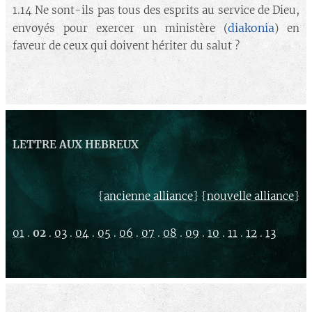
1.14 Ne sont-ils pas tous des esprits au service de Dieu,
diakonia
envoyés pour exercer un ministère (
) en
faveur de ceux qui doivent hériter du salut ?
LETTRE AUX HEBREUX
{
} {
}
ancienne alliance
nouvelle alliance
01
.
02
.
03
.
04
.
05
.
06
.
07
.
08
.
09
.
10
.
11
.
12
.
13