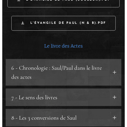
L'ÉVANGILE DE PAUL (N & B).PDF
Le livre des Actes
6 - Chronologie : Saul/Paul dans le livre
des actes
1️⃣ Première partie : Actes 1.1 à Actes 11.18 -
7 - Le sens des livres
le vrai livre.
2️⃣ Deuxième partie : Actes 11.19 à Actes 13.9
a) Une suite logique.
- la transition.
8 - Les 3 conversions de Saul
b) les impossibilités.
3️⃣ Troisième partie : Actes 13.10 à Actes