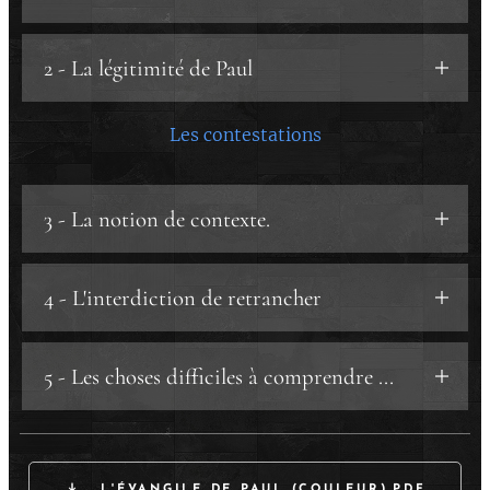
a) Premier référent : la bible et la Parole de
2 - La légitimité de Paul
Dieu.
b) Deuxième référent : les 2 Paul.
a) La légitimité de Paul.
Les contestations
b) Marc 13 - «
je vous ai tout annoncé
d'avance
».
3 - La notion de contexte.
4 - L'interdiction de retrancher
5 - Les choses difficiles à comprendre ...
L'ÉVANGILE DE PAUL (COULEUR).PDF