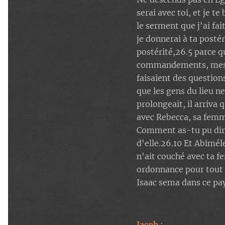
serai avec toi, et je te
le serment que j'ai fai
je donnerai à ta postér
postérité,26.5 parce q
commandements, mes st
faisaient des question
que les gens du lieu n
prolongeait, il arriva 
avec Rebecca, sa femme
Comment as-tu pu dire:
d'elle.26.10 Et Abimél
n'ait couché avec ta f
ordonnance pour tout 
Isaac sema dans ce pays,
Jacob
: