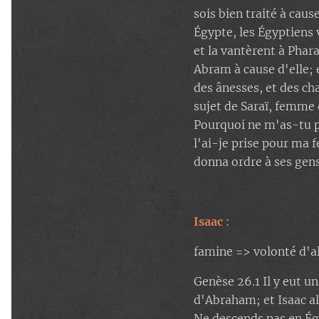
sois bien traité à cau
Égypte, les Égyptiens 
et la vantèrent à Phar
Abram à cause d'elle; 
des ânesses, et des ch
sujet de Saraï, femme 
Pourquoi ne m'as-tu p
l'ai-je prise pour ma
donna ordre à ses gens 
Isaac
:
famine => volonté d'al
Genèse 26.1 Il y eut u
d'Abraham; et Isaac all
Ne descends pas en Égy