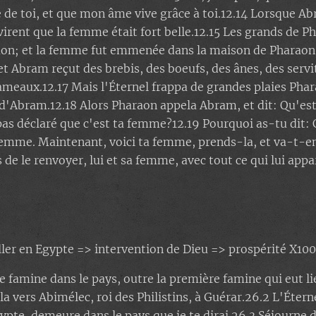
se de toi, et que mon âme vive grâce à toi.12.14 Lorsque Ab
virent que la femme était fort belle.12.15 Les grands de Ph
aon; et la femme fut emmenée dans la maison de Pharaon.1
et Abram reçut des brebis, des boeufs, des ânes, des servi
ameaux.12.17 Mais l'Éternel frappa de grandes plaies Pha
d'Abram.12.18 Alors Pharaon appela Abram, et dit: Qu'est
as déclaré que c'est ta femme?12.19 Pourquoi as-tu dit: 
 femme. Maintenant, voici ta femme, prends-la, et va-t-e
de le renvoyer, lui et sa femme, avec tout ce qui lui appa
ler en Egypte => intervention de Dieu => prospérité X100
ne famine dans le pays, outre la première famine qui eut l
a vers Abimélec, roi des Philistins, à Guérar.26.2 L'Éterne
pte, demeure dans le pays que je te dirai.26.3 Séjourne d