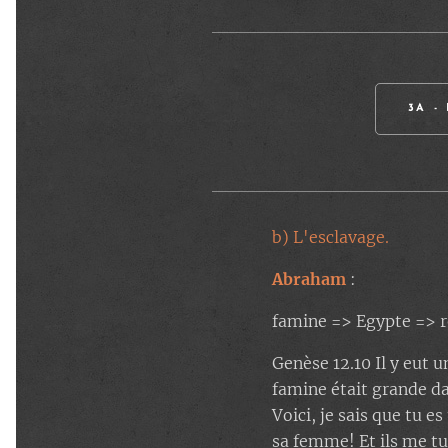
3A -
b) L'esclavage.
Abraham
:
famine => Egypte => r
Genèse 12.10 Il y eut 
famine était grande dan
Voici, je sais que tu e
sa femme! Et ils me tue