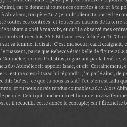
 bénirai, car je donnerai toutes ces contrées à toi et à ta po
t à Abraham, ton père.26.4 Je multiplierai ta postérité com
ité toutes ces contrées; et toutes les nations de la terre 
u'Abraham a obéi à ma voix, et qu'il a observé mes ordre
atuts et mes lois.26.6 Et Isaac resta à Guérar.26.7 Lors
s sur sa femme, il disait: C'est ma soeur; car il craignait
e le tuassent, parce que Rebecca était belle de figure.26.
qu'Abimélec, roi des Philistins, regardant par la fenêtre, vi
.26.9 Abimélec fit appeler Isaac, et dit: Certainement, 
 C'est ma sœur? Isaac lui répondit: J'ai parlé ainsi, de 
ec dit: Qu'est-ce que tu nous as fait? Peu s'en est fallu 
emme, et tu nous aurais rendus coupables.26.11 Alors Abim
le peuple: Celui qui touchera à cet homme ou à sa femme
 et il recueillit cette année le centuple; car l'Éternel le b