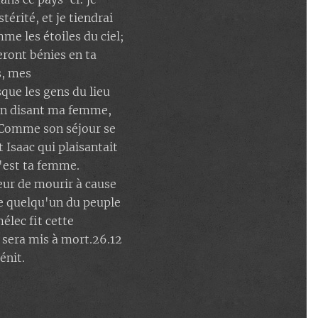
stérité, et je tiendrai
me les étoiles du ciel;
seront bénies en ta
s, mes
que les gens du lieu
, en disant ma femme,
8 Comme son séjour se
t Isaac qui plaisantait
c'est ta femme.
peur de mourir à cause
que quelqu'un du peuple
élec fit cette
 sera mis à mort.26.12
énit.