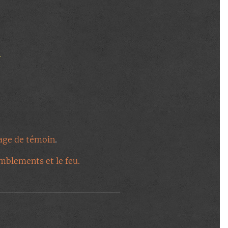
.
ssage de témoin
.
emblements et le feu.