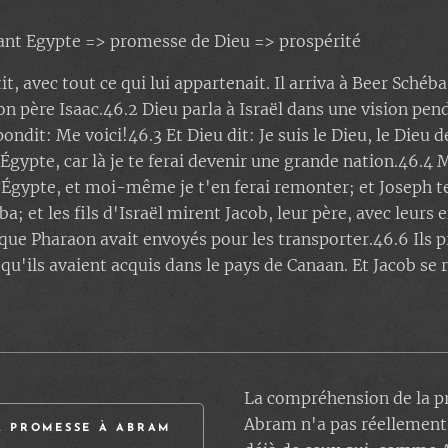
vant Egypte => promesse de Dieu => prospérité
t, avec tout ce qui lui appartenait. Il arriva à Beer Schéba, 
on père Isaac.46.2 Dieu parla à Israël dans une vision pendan
pondit: Me voici!46.3 Et Dieu dit: Je suis le Dieu, le Dieu d
Égypte, car là je te ferai devenir une grande nation.46.
 Égypte, et moi-même je t'en ferai remonter; et Joseph t
a; et les fils d'Israël mirent Jacob, leur père, avec leurs 
que Pharaon avait envoyés pour les transporter.46.6 Ils pr
 qu'ils avaient acquis dans le pays de Canaan. Et Jacob se 
La compréhension de la pr
Abram n'a pas réellement 
LA PROMESSE À ABRAM