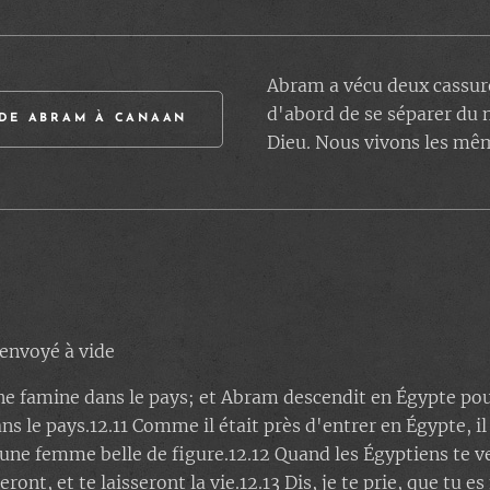
Abram a vécu deux cassure
d'abord de se séparer du 
 DE ABRAM À CANAAN
Dieu. Nous vivons les mê
envoyé à vide
une famine dans le pays; et Abram descendit en Égypte pour
s le pays.12.11 Comme il était près d'entrer en Égypte, il
s une femme belle de figure.12.12 Quand les Égyptiens te ve
ront, et te laisseront la vie.12.13 Dis, je te prie, que tu e