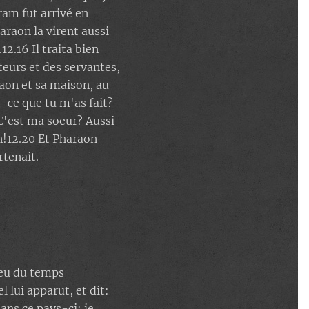
ram fut arrivé en
araon la virent aussi
2.16 Il traita bien
teurs et des servantes,
raon et sa maison, au
-ce que tu m'as fait?
C'est ma soeur? Aussi
n!12.20 Et Pharaon
rtenait.
ieu du temps
l lui apparut, et dit:
ans ce pays-ci: je