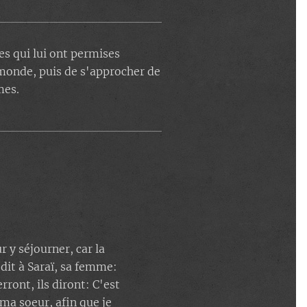
s qui lui ont permises
monde, puis de s'approcher de
mes.
 y séjourner, car la
 dit à Saraï, sa femme:
rront, ils diront: C'est
s ma soeur, afin que je