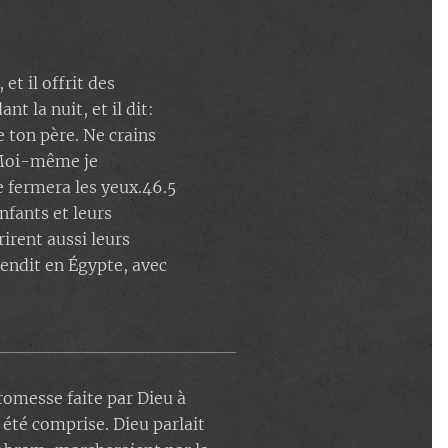
et il offrit des
t la nuit, et il dit:
e ton père. Ne crains
4 Moi-même je
e fermera les yeux.46.5
enfants et leurs
irent aussi leurs
rendit en Égypte, avec
omesse faite par Dieu à
été comprise. Dieu parlait