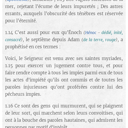
mer, rejetant l'écume de leurs impuretés ; Des astres
errants, auxquels l'obscurité des ténèbres est réservée
pour l'éternité.
1.14 C'est aussi pour eux qu'Énoch
(
Hénoc
-
dédié, inité,
, le septième depuis Adam
, a
consacré
)
(
de la terre, rouge
)
prophétisé en ces termes :
Voici, le Seigneur est venu avec ses saintes myriades,
1.15 pour exercer un jugement contre tous, et pour
faire rendre compte à tous les impies parmi eux de tous
les actes d'impiété qu'ils ont commis et de toutes les
paroles injurieuses qu'ont proférées contre lui des
pécheurs impies.
1.16 Ce sont des gens qui murmurent, qui se plaignent
de leur sort, qui marchent selon leurs convoitises, qui
ont à la bouche des paroles hautaines, qui admirent les
personnes par motif d'intérêt.