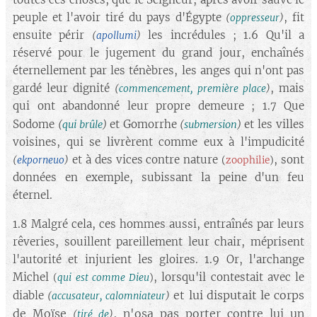
peuple et l'avoir tiré du pays d'Égypte
, fit
(
oppresseur
)
ensuite périr
les incrédules ; 1.6 Qu'il a
(
apollumi
)
réservé pour le jugement du grand jour, enchaînés
éternellement par les ténèbres, les anges qui n'ont pas
gardé leur dignité
, mais
(
commencement, première place
)
qui ont abandonné leur propre demeure ; 1.7 Que
Sodome
et Gomorrhe
et les villes
(
qui brûle
)
(
submersion
)
voisines, qui se livrèrent comme eux à l'impudicité
et à des vices contre nature
, sont
(
ekporneuo
)
(
zoophilie
)
données en exemple, subissant la peine d'un feu
éternel.
1.8 Malgré cela, ces hommes aussi, entraînés par leurs
rêveries, souillent pareillement leur chair, méprisent
l'autorité et injurient les gloires. 1.9 Or, l'archange
Michel
, lorsqu'il contestait avec le
(
qui est comme Dieu
)
et lui disputait le corps
diable
(
accusateur, calomniateur
)
de Moïse
, n'osa pas porter contre lui un
(
tiré de
)