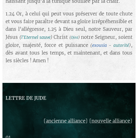
haïssant jusqu'à la tunique souillée par la chair.
1.24 Or, à celui qui peut vous préserver de toute chute
et vous faire paraître devant sa gloire irrépréhensible et
dans l'allégresse, 1.25 à Dieu seul, notre Sauveur, par
Jésus
Christ
notre Seigneur, soient
(
l'Eternel sauve
)
(
Oint
)
gloire, majesté, force et puissance
,
(
exousia
-
autorité
)
dès avant tous les temps, et maintenant, et dans tous
les siècles ! Amen !
LETTRE DE JUDE
{
} {
}
ancienne alliance
nouvelle alliance
01