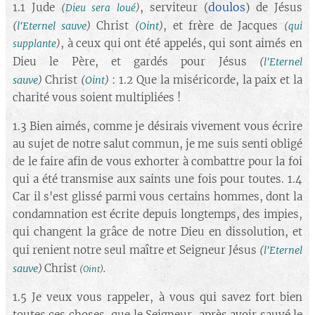
doulos
1.1 Jude
, serviteur (
) de Jésus
(
Dieu sera loué
)
Christ
, et frère de Jacques
(
l'Eternel sauve
)
(
Oint
)
(
qui
, à ceux qui ont été appelés, qui sont aimés en
supplante
)
Dieu le Père, et gardés pour Jésus
(
l'Eternel
Christ
: 1.2 Que la miséricorde, la paix et la
sauve
)
(
Oint
)
charité vous soient multipliées !
1.3 Bien aimés, comme je désirais vivement vous écrire
au sujet de notre salut commun, je me suis senti obligé
de le faire afin de vous exhorter à combattre pour la foi
qui a été transmise aux saints une fois pour toutes. 1.4
Car il s'est glissé parmi vous certains hommes, dont la
condamnation est écrite depuis longtemps, des impies,
qui changent la grâce de notre Dieu en dissolution, et
qui renient notre seul maître et Seigneur Jésus
(
l'Eternel
.
Christ
sauve
)
(
Oint
)
1.5 Je veux vous rappeler, à vous qui savez fort bien
toutes ces choses, que le Seigneur, après avoir sauvé le