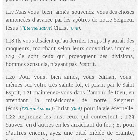
1.17 Mais vous, bien-aimés, souvenez-vous des choses
annoncées d'avance par les apôtres de notre Seigneur
.
Jésus
Christ
(
l'Eternel sauve
)
(
Oint
)
1.18 Ils vous disaient qu'au dernier temps il y aurait des
moqueurs, marchant selon leurs convoitises impies ;
1.19 Ce sont ceux qui provoquent des divisions,
hommes sensuels, n'ayant pas l'esprit.
1.20 Pour vous, bien-aimés, vous édifiant vous-
mêmes sur votre très sainte foi, et priant par le Saint
Esprit, 1.21 maintenez-vous dans l'amour de Dieu, en
attendant la miséricorde de notre Seigneur
pour la vie éternelle.
Jésus
Christ
(
l'Eternel sauve
)
(
Oint
)
1.22 Reprenez les uns, ceux qui contestent ; 1.23
Sauvez-en d'autres en les arrachant du feu ; Et pour
d'autres encore, ayez une pitié mêlée de crainte,