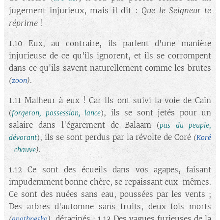
jugement injurieux, mais il dit :
Que le Seigneur te
réprime
!
1.10 Eux, au contraire, ils parlent d'une manière
injurieuse de ce qu'ils ignorent, et ils se corrompent
dans ce qu'ils savent naturellement comme les brutes
.
(
zoon
)
1.11 Malheur à eux ! Car ils ont suivi la voie de Caïn
, ils se sont jetés pour un
(
forgeron, possession, lance
)
salaire dans l'égarement de Balaam
(
pas du peuple,
, ils se sont perdus par la révolte de Coré
dévorant
)
(
Koré
.
-
chauve
)
1.12 Ce sont des écueils dans vos agapes, faisant
impudemment bonne chère, se repaissant eux-mêmes.
Ce sont des nuées sans eau, poussées par les vents ;
Des arbres d'automne sans fruits, deux fois morts
, déracinés ; 1.13 Des vagues furieuses de la
(
apothnesko
)