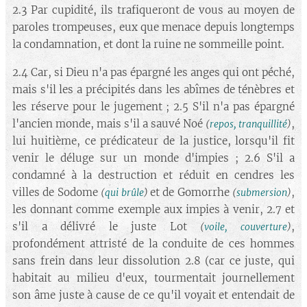
2.3 Par cupidité, ils trafiqueront de vous au moyen de
paroles trompeuses, eux que menace depuis longtemps
la condamnation, et dont la ruine ne sommeille point.
2.4 Car, si Dieu n'a pas épargné les anges qui ont péché,
mais s'il les a précipités dans les abîmes de ténèbres et
les réserve pour le jugement ; 2.5 S'il n'a pas épargné
l'ancien monde, mais s'il a sauvé Noé
,
(
repos, tranquillité
)
lui huitième, ce prédicateur de la justice, lorsqu'il fit
venir le déluge sur un monde d'impies ; 2.6 S'il a
condamné à la destruction et réduit en cendres les
villes de Sodome
et de Gomorrhe
,
(
qui brûle
)
(
submersion
)
les donnant comme exemple aux impies à venir, 2.7 et
s'il a délivré le juste Lot
,
(
voile, couverture
)
profondément attristé de la conduite de ces hommes
sans frein dans leur dissolution 2.8 (car ce juste, qui
habitait au milieu d'eux, tourmentait journellement
son âme juste à cause de ce qu'il voyait et entendait de