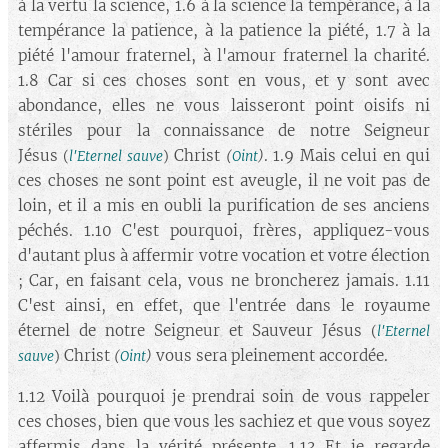
à la vertu la science, 1.6 à la science la tempérance, à la
tempérance la patience, à la patience la piété, 1.7 à la
piété l'amour fraternel, à l'amour fraternel la charité.
1.8 Car si ces choses sont en vous, et y sont avec
abondance, elles ne vous laisseront point oisifs ni
stériles pour la connaissance de notre Seigneur
Jésus
Christ
. 1.9 Mais celui en qui
(
l'Eternel sauve
)
(
Oint
)
ces choses ne sont point est aveugle, il ne voit pas de
loin, et il a mis en oubli la purification de ses anciens
péchés. 1.10 C'est pourquoi, frères, appliquez-vous
d'autant plus à affermir votre vocation et votre élection
; Car, en faisant cela, vous ne broncherez jamais. 1.11
C'est ainsi, en effet, que l'entrée dans le royaume
éternel de notre Seigneur et Sauveur Jésus
(
l'Eternel
Christ
vous sera pleinement accordée.
sauve
)
(
Oint
)
1.12 Voilà pourquoi je prendrai soin de vous rappeler
ces choses, bien que vous les sachiez et que vous soyez
affermis dans la vérité présente. 1.13 Et je regarde