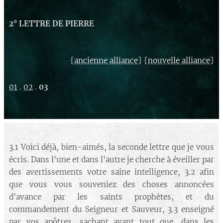
2° LETTRE DE PIERRE
{
} {
}
ancienne alliance
nouvelle alliance
01
.
02
.
03
3.1 Voici déjà, bien-aimés, la seconde lettre que je vous
écris. Dans l'une et dans l'autre je cherche à éveiller par
des avertissements votre saine intelligence, 3.2 afin
que vous vous souveniez des choses annoncées
d'avance par les saints prophètes, et du
commandement du Seigneur et Sauveur, 3.3 enseigné
par vos apôtres, sachant avant tout que, dans les