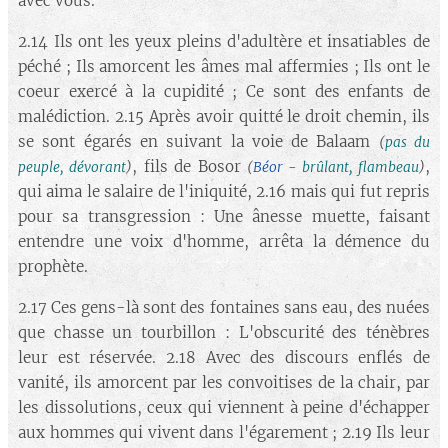
avec vous.
2.14 Ils ont les yeux pleins d'adultère et insatiables de
péché ; Ils amorcent les âmes mal affermies ; Ils ont le
coeur exercé à la cupidité ; Ce sont des enfants de
malédiction. 2.15 Après avoir quitté le droit chemin, ils
se sont égarés en suivant la voie de Balaam
(
pas du
, fils de Bosor
,
peuple, dévorant
)
(
Béor
-
brûlant, flambeau
)
qui aima le salaire de l'iniquité, 2.16 mais qui fut repris
pour sa transgression : Une ânesse muette, faisant
entendre une voix d'homme, arrêta la démence du
prophète.
2.17 Ces gens-là sont des fontaines sans eau, des nuées
que chasse un tourbillon : L'obscurité des ténèbres
leur est réservée. 2.18 Avec des discours enflés de
vanité, ils amorcent par les convoitises de la chair, par
les dissolutions, ceux qui viennent à peine d'échapper
aux hommes qui vivent dans l'égarement ; 2.19 Ils leur