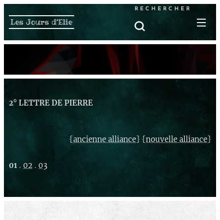
RECHERCHER
Les Jours d'Elie
2° LETTRE DE PIERRE
{
} {
}
ancienne alliance
nouvelle alliance
01
.
02
.
03