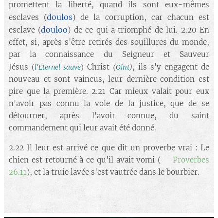
promettent la liberté, quand ils sont eux-mêmes
doulos
esclaves (
) de la corruption, car chacun est
douloo
esclave (
) de ce qui a triomphé de lui. 2.20 En
effet, si, après s'être retirés des souillures du monde,
par la connaissance du Seigneur et Sauveur
Jésus
Christ
, ils s'y engagent de
(
Oint
)
(
l'Eternel sauve
)
nouveau et sont vaincus, leur dernière condition est
pire que la première. 2.21 Car mieux valait pour eux
n'avoir pas connu la voie de la justice, que de se
détourner, après l'avoir connue, du saint
commandement qui leur avait été donné.
2.22 Il leur est arrivé ce que dit un proverbe vrai : Le
chien est retourné à ce qu'il avait vomi (➡️
Proverbes
26.11
), et la truie lavée s'est vautrée dans le bourbier.