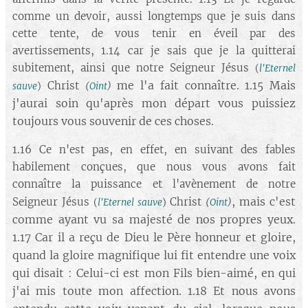
comme un devoir, aussi longtemps que je suis dans
cette tente, de vous tenir en éveil par des
avertissements, 1.14 car je sais que je la quitterai
subitement, ainsi que notre Seigneur Jésus
(
l'Eternel
me l'a fait connaître. 1.15 Mais
Christ
sauve
)
(
Oint
)
j'aurai soin qu'après mon départ vous puissiez
toujours vous souvenir de ces choses.
1.16 Ce n'est pas, en effet, en suivant des fables
habilement conçues, que nous vous avons fait
connaître la puissance et l'avènement de notre
, mais c'est
Seigneur Jésus
Christ
(
l'Eternel sauve
)
(
Oint
)
comme ayant vu sa majesté de nos propres yeux.
1.17 Car il a reçu de Dieu le Père honneur et gloire,
quand la gloire magnifique lui fit entendre une voix
qui disait : Celui-ci est mon Fils bien-aimé, en qui
j'ai mis toute mon affection. 1.18 Et nous avons