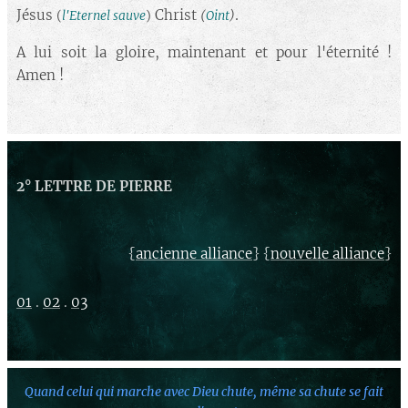
.
Jésus
Christ
(
l'Eternel sauve
)
(
Oint
)
A lui soit la gloire, maintenant et pour l'éternité !
Amen !
2° LETTRE DE PIERRE
{
} {
}
ancienne alliance
nouvelle alliance
01
.
02
.
03
Quand celui qui marche avec Dieu chute,
même sa chute se fait