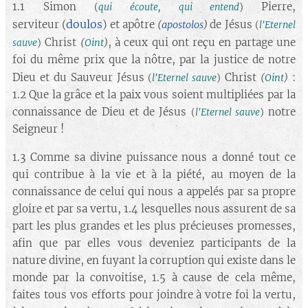
1.1 Simon
Pierre,
(
qui écoute, qui entend
)
doulos
serviteur (
) et apôtre
de Jésus
(
apostolos
)
(
l'Eternel
Christ
, à ceux qui ont reçu en partage une
(
Oint
)
sauve
)
foi du même prix que la nôtre, par la justice de notre
Dieu et du Sauveur Jésus
Christ
:
(
Oint
)
(
l'Eternel sauve
)
1.2 Que la grâce et la paix vous soient multipliées par la
connaissance de Dieu et de Jésus
notre
(
l'Eternel sauve
)
Seigneur !
1.3 Comme sa divine puissance nous a donné tout ce
qui contribue à la vie et à la piété, au moyen de la
connaissance de celui qui nous a appelés par sa propre
gloire et par sa vertu, 1.4 lesquelles nous assurent de sa
part les plus grandes et les plus précieuses promesses,
afin que par elles vous deveniez participants de la
nature divine, en fuyant la corruption qui existe dans le
monde par la convoitise, 1.5 à cause de cela même,
faites tous vos efforts pour joindre à votre foi la vertu,