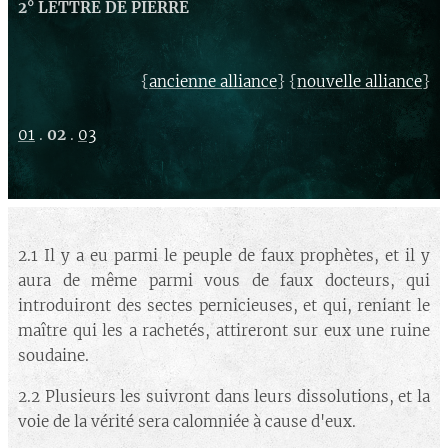
2° LETTRE DE PIERRE
{
} {
}
ancienne alliance
nouvelle alliance
01
.
02
.
03
2.1 Il y a eu parmi le peuple de faux prophètes, et il y
aura de même parmi vous de faux docteurs, qui
introduiront des sectes pernicieuses, et qui, reniant le
maître qui les a rachetés, attireront sur eux une ruine
soudaine.
2.2 Plusieurs les suivront dans leurs dissolutions, et la
voie de la vérité sera calomniée à cause d'eux.