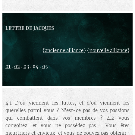
LETTRE DE JACQUES
{
} {
}
ancienne alliance
nouvelle alliance
01
.
02
.
03
.
04
.
05
4.1 D'où viennent les luttes, et d'où viennent les
querelles parmi vous ? N'est-ce pas de vos passions
qui combattent dans vos membres ? 4.2 Vous
convoitez, et vous ne possédez pas ; Vous êtes
meurtriers et envieux, et vous ne pouvez pas obtenir ;