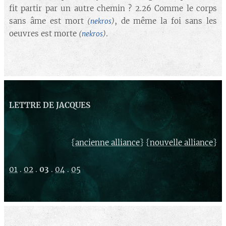
fit partir par un autre chemin ? 2.26 Comme le corps
sans âme est mort
, de même la foi sans les
(
nekros
)
oeuvres est morte
.
(
nekros
)
LETTRE DE JACQUES
{
} {
}
ancienne alliance
nouvelle alliance
01
.
02
.
03
.
04
.
05