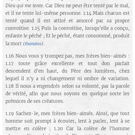
Dieu qui me tente
. Car Dieu ne peut être tenté par le mal,
et il ne tente lui-même personne. 1.14 Mais chacun est
tenté quand il est attiré et amorcé par sa propre
convoitise. 1.15 Puis la convoitise, lorsqu'elle a conçu,
enfante le péché ; Et le péché, étant consommé, produit
.
la mort
(
thanatos
)
1.16 Nous vous y trompez pas, mes frères bien-aimés :
1.17 toute grâce excellente et tout don parfait
descendent d'en haut, du Père des lumières, chez
lequel il n'y a ni changement ni ombre de variation.
1.18 Il nous a engendrés selon sa volonté, par la parole
de vérité, afin que nous soyons en quelque sorte les
prémices de ses créatures.
1.19 Sachez-le, mes frères bien-aimés. Ainsi, que tout
homme soit prompt à écouter, lent à parler, lent à se
mettre en colère ; 1.20 Car la colère de l'homme