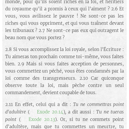
monde, pour qu'ils soient riches en la foi, et héritiers
du royaume qu'il a promis à ceux qui l'aiment ? 2.6 Et
vous, vous avilissez le pauvre ! Ne sont-ce pas les
riches qui vous oppriment, et qui vous traînent devant
les tribunaux ? 2.7 Ne sont-ce pas eux qui outragent le
beau nom que vous portez ?
2.8 Si vous accomplissez la loi royale, selon l'Écriture :
Tu aimeras ton prochain comme toi-même, vous faites
bien. 2.9 Mais si vous faites acception de personnes,
vous commettez un péché, vous êtes condamnés par la
loi comme des transgresseurs. 2.10 Car quiconque
observe toute la loi, mais pèche contre un seul
commandement, devient coupable de tous.
2.11 En effet, celui qui a dit :
Tu ne commettras point
,
Tu ne tueras
d'adultère
(➡️
Exode 20.14
)
a dit aussi :
point
(➡️
Exode 20.13
). Or, si tu ne commets point
d'adultère, mais que tu commettes un meurtre, tu