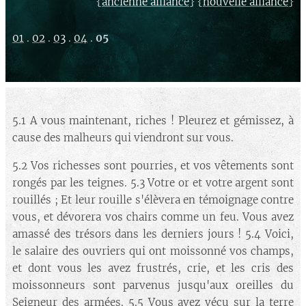
{
} {
}
ancienne alliance
nouvelle alliance
01
.
02
.
03
.
04
.
05
5.1 A vous maintenant, riches ! Pleurez et gémissez, à
cause des malheurs qui viendront sur vous.
5.2 Vos richesses sont pourries, et vos vêtements sont
rongés par les teignes. 5.3 Votre or et votre argent sont
rouillés ; Et leur rouille s'élèvera en témoignage contre
vous, et dévorera vos chairs comme un feu. Vous avez
amassé des trésors dans les derniers jours ! 5.4 Voici,
le salaire des ouvriers qui ont moissonné vos champs,
et dont vous les avez frustrés, crie, et les cris des
moissonneurs sont parvenus jusqu'aux oreilles du
Seigneur des armées. 5.5 Vous avez vécu sur la terre