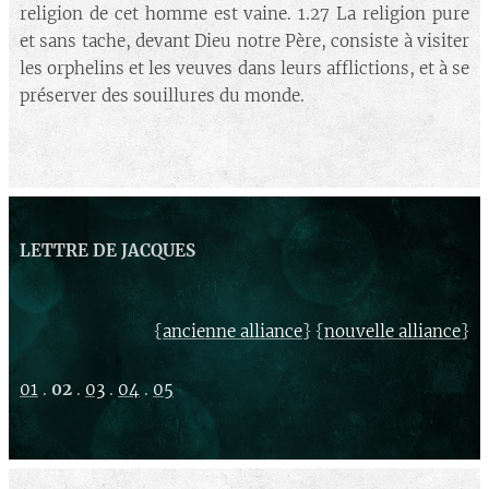
religion de cet homme est vaine. 1.27 La religion pure
et sans tache, devant Dieu notre Père, consiste à visiter
les orphelins et les veuves dans leurs afflictions, et à se
préserver des souillures du monde.
LETTRE DE JACQUES
{
} {
}
ancienne alliance
nouvelle alliance
01
.
02
.
03
.
04
.
05