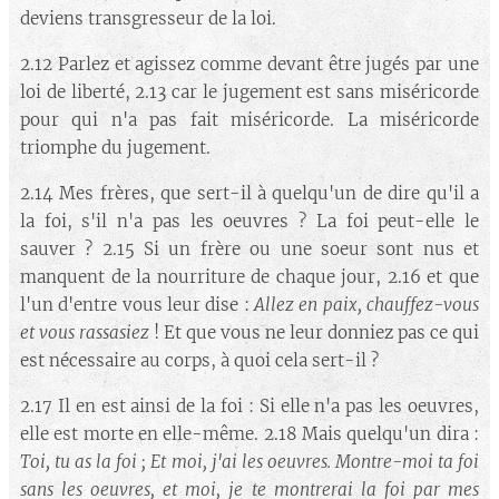
deviens transgresseur de la loi.
2.12 Parlez et agissez comme devant être jugés par une
loi de liberté, 2.13 car le jugement est sans miséricorde
pour qui n'a pas fait miséricorde. La miséricorde
triomphe du jugement.
2.14 Mes frères, que sert-il à quelqu'un de dire qu'il a
la foi, s'il n'a pas les oeuvres ? La foi peut-elle le
sauver ? 2.15 Si un frère ou une soeur sont nus et
manquent de la nourriture de chaque jour, 2.16 et que
l'un d'entre vous leur dise :
Allez en paix, chauffez-vous
et vous rassasiez
! Et que vous ne leur donniez pas ce qui
est nécessaire au corps, à quoi cela sert-il ?
2.17 Il en est ainsi de la foi : Si elle n'a pas les oeuvres,
elle est morte en elle-même. 2.18 Mais quelqu'un dira :
Toi, tu as la foi ; Et moi, j'ai les oeuvres. Montre-moi ta foi
sans les oeuvres, et moi, je te montrerai la foi par mes