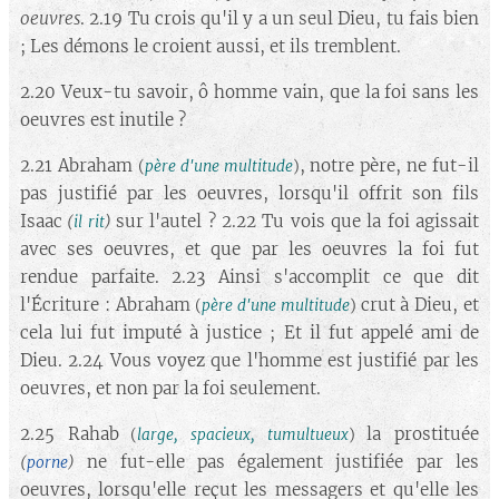
oeuvres
. 2.19 Tu crois qu'il y a un seul Dieu, tu fais bien
; Les démons le croient aussi, et ils tremblent.
2.20 Veux-tu savoir, ô homme vain, que la foi sans les
oeuvres est inutile ?
2.21 Abraham
, notre père, ne fut-il
(
père d'une multitude
)
pas justifié par les oeuvres, lorsqu'il offrit son fils
Isaac
sur l'autel ? 2.22 Tu vois que la foi agissait
(
il rit
)
avec ses oeuvres, et que par les oeuvres la foi fut
rendue parfaite. 2.23 Ainsi s'accomplit ce que dit
l'Écriture : Abraham
crut à Dieu, et
(
père d'une multitude
)
cela lui fut imputé à justice ; Et il fut appelé ami de
Dieu. 2.24 Vous voyez que l'homme est justifié par les
oeuvres, et non par la foi seulement.
2.25 Rahab
la prostituée
(
large, spacieux, tumultueux
)
ne fut-elle pas également justifiée par les
(
porne
)
oeuvres, lorsqu'elle reçut les messagers et qu'elle les