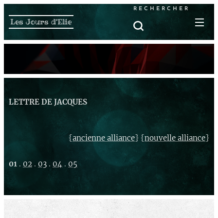
RECHERCHER
Les Jours d'Elie
LETTRE DE JACQUES
{
} {
}
ancienne alliance
nouvelle alliance
01
.
02
.
03
.
04
.
05