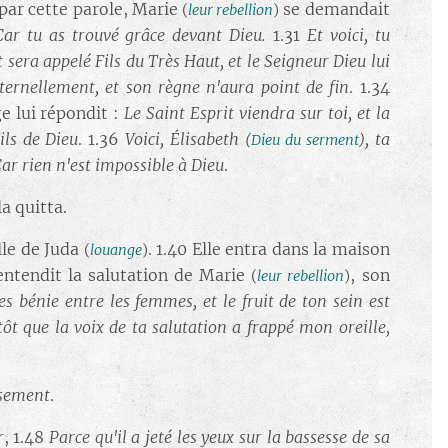
 par cette parole, Marie
se demandait
(
leur rebellion
)
Car tu as trouvé grâce devant Dieu.
1.31
Et voici, tu
t sera appelé Fils du Très Haut, et le Seigneur Dieu lui
ternellement, et son règne n'aura point de fin
. 1.34
e lui répondit :
Le Saint Esprit viendra sur toi, et la
ils de Dieu
. 1.36
Voici, Élisabeth
, ta
(
Dieu du serment
)
ar rien n'est impossible à Dieu
.
la quitta.
lle de Juda
. 1.40 Elle entra dans la maison
(
louange
)
ntendit la salutation de Marie
, son
(
leur rebellion
)
es bénie entre les femmes, et le fruit de ton sein est
itôt que la voix de ta salutation a frappé mon oreille,
ssement
.
r
, 1.48
Parce qu'il a jeté les yeux sur la bassesse de sa