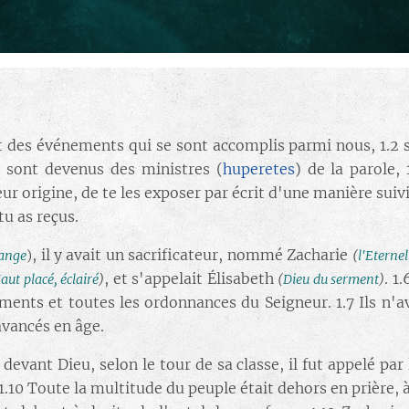
t des événements qui se sont accomplis parmi nous, 1.2 
 sont devenus des ministres (
huperetes
) de la parole,
ur origine, de te les exposer par écrit d'une manière suiv
u as reçus.
, il y avait un sacrificateur, nommé Zacharie
ange
)
(
l'Eternel
, et s'appelait Élisabeth
. 1
aut placé, éclairé
)
(
Dieu du serment
)
nts et toutes les ordonnances du Seigneur. 1.7 Ils n'av
 avancés en âge.
 devant Dieu, selon le tour de sa classe, il fut appelé par 
1.10 Toute la multitude du peuple était dehors en prière, 