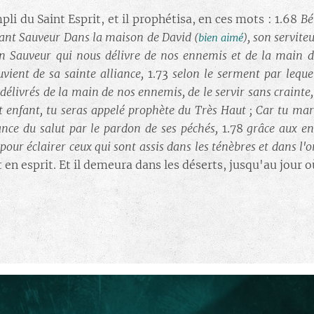
mpli du Saint Esprit, et il prophétisa, en ces mots : 1.68
Bé
ssant Sauveur Dans la maison de David
, son servite
(
bien aimé
)
n Sauveur qui nous délivre de nos ennemis et de la main d
vient de sa sainte alliance,
1.73
selon le serment par leque
délivrés de la main de nos ennemis, de le servir sans crainte,
tit enfant, tu seras appelé prophète du Très Haut ; Car tu ma
nce du salut par le pardon de ses péchés,
1.78
grâce aux en
9
pour éclairer ceux qui sont assis dans les ténèbres et dans l
it en esprit. Et il demeura dans les déserts, jusqu'au jour o