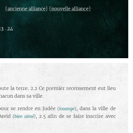
{
} {
}
ancienne alliance
nouvelle alliance
23
.
24
ute la terre. 2.2 Ce premier recensement eut lieu
chacun dans sa ville.
pour se rendre en Judée
, dans la ville de
(
louange
)
 David
, 2.5 afin de se faire inscrire avec
(
bien aimé
)