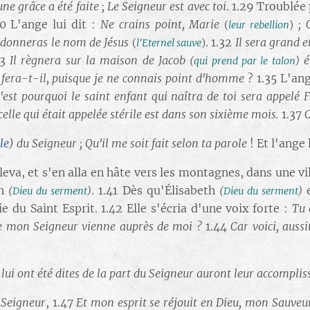
 une grâce a été faite ; Le Seigneur est avec toi
. 1.29 Troublée
30 L'ange lui dit :
Ne crains point, Marie
; 
(
leur rebellion
)
ui donneras le nom de Jésus
. 1.32
Il sera grand e
(
l'Eternel sauve
)
33
Il règnera sur la maison de Jacob
é
(
qui prend par le talon
)
fera-t-il, puisque je ne connais point d'homme
? 1.35 L'ang
est pourquoi le saint enfant qui naîtra de toi sera appelé F
t celle qui était appelée stérile est dans son sixième mois.
1.37
C
le
)
du Seigneur ; Qu'il me soit fait selon ta parole
! Et l'ange 
leva, et s'en alla en hâte vers les montagnes, dans une vi
th
. 1.41 Dès qu'Élisabeth
e
(
Dieu du serment
)
(
Dieu du serment
)
ie du Saint Esprit. 1.42 Elle s'écria d'une voix forte :
Tu 
e mon Seigneur vienne auprès de moi ?
1.44
Car voici, auss
i lui ont été dites de la part du Seigneur auront leur accompli
 Seigneur
, 1.47
Et mon esprit se réjouit en Dieu, mon Sauveu