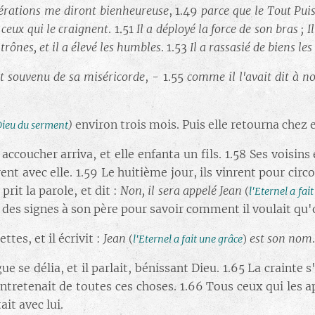
énérations me diront bienheureuse
, 1.49
parce que le Tout Pui
 ceux qui le craignent
. 1.51
Il a déployé la force de son bras ; 
 trônes, et il a élevé les humbles
. 1.53
Il a rassasié de biens les
'est souvenu de sa miséricorde
, - 1.55
comme il l'avait dit à 
environ trois mois. Puis elle retourna chez e
ieu du serment
)
accoucher arriva, et elle enfanta un fils. 1.58 Ses voisins
rent avec elle. 1.59 Le huitième jour, ils vinrent pour circ
rit la parole, et dit :
Non, il sera appelé Jean
(
l'Eternel a fai
ent des signes à son père pour savoir comment il voulait qu'
tes, et il écrivit :
Jean
est son nom
(
l'Eternel a fait une grâce
)
e se délia, et il parlait, bénissant Dieu. 1.65 La crainte 
entretenait de toutes ces choses. 1.66 Tous ceux qui les a
it avec lui.