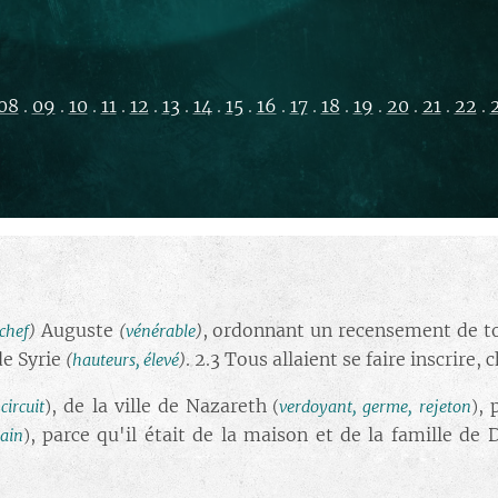
08
.
09
.
10
.
11
.
12
.
13
.
14
.
15
.
16
.
17
.
18
.
19
.
20
.
21
.
22
.
Auguste
, ordonnant un recensement de to
 chef
)
(
vénérable
)
de Syrie
. 2.3 Tous allaient se faire inscrire, 
(
hauteurs, élevé
)
, de la ville de Nazareth
, 
(
circuit
)
(
verdoyant, germe, rejeton
)
, parce qu'il était de la maison et de la famille de
ain
)