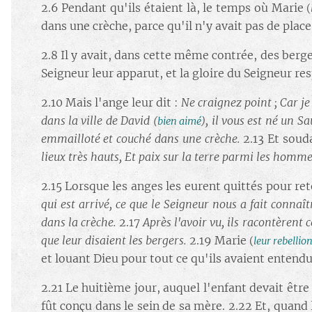
2.6 Pendant qu'ils étaient là, le temps où Marie
(
dans une crèche, parce qu'il n'y avait pas de place
2.8 Il y avait, dans cette même contrée, des berge
Seigneur leur apparut, et la gloire du Seigneur res
2.10 Mais l'ange leur dit :
Ne craignez point ; Car je
dans la ville de David
, il vous est né un Sa
(
bien aimé
)
emmailloté et couché dans une crèche.
2.13 Et soud
lieux très hauts, Et paix sur la terre parmi les homme
2.15 Lorsque les anges les eurent quittés pour ret
qui est arrivé, ce que le Seigneur nous a fait connaît
dans la crèche.
2.17
Après l'avoir vu, ils racontèrent c
que leur disaient les bergers.
2.19 Marie
(
leur rebellio
et louant Dieu pour tout ce qu'ils avaient entendu 
2.21 Le huitième jour, auquel l'enfant devait être
fût conçu dans le sein de sa mère. 2.22 Et, quand 