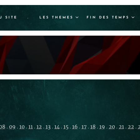
U SITE
.
LES THEMES
FIN DES TEMPS
08
.
09
.
10
.
11
.
12
.
13
.
14
.
15
.
16
.
17
.
18
.
19
.
20
.
21
.
22
.