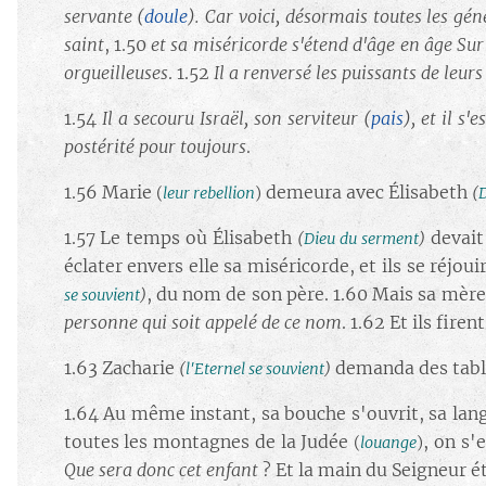
servante
(
doule
)
. Car voici, désormais toutes les g
saint
, 1.50
et sa miséricorde s'étend d'âge en âge Sur
orgueilleuses
. 1.52
Il a renversé les puissants de leurs
1.54
Il a secouru Israël, son serviteur
(
pais
)
, et il s
postérité pour toujours
.
1.56 Marie
demeura avec Élisabeth
(
leur rebellion
)
(
D
1.57 Le temps où Élisabeth
devait 
(
Dieu du serment
)
éclater envers elle sa miséricorde, et ils se réjoui
, du nom de son père. 1.60 Mais sa mère p
se souvient
)
personne qui soit appelé de ce nom
. 1.62 Et ils fir
1.63 Zacharie
demanda des tablet
(
l'Eternel se souvient
)
1.64 Au même instant, sa bouche s'ouvrit, sa langu
toutes les montagnes de la Judée
, on s'
(
louange
)
Que sera donc cet enfant
? Et la main du Seigneur éta