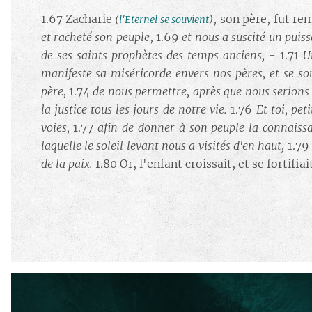
1.67 Zacharie
, son père, fut re
(
l'Eternel se souvient
)
et racheté son peuple
, 1.69
et nous a suscité un pui
de ses saints prophètes des temps anciens,
- 1.71
U
manifeste sa miséricorde envers nos pères, et se sou
père,
1.74
de nous permettre, après que nous serions 
la justice tous les jours de notre vie.
1.76
Et toi, pe
voies,
1.77
afin de donner à son peuple la connaissa
laquelle le soleil levant nous a visités d'en haut,
1.7
de la paix.
1.80 Or, l'enfant croissait, et se fortifia