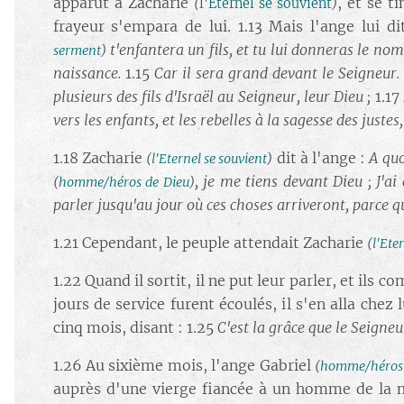
apparut à Zacharie
, et se t
(
l'Eternel se souvient
)
frayeur s'empara de lui. 1.13 Mais l'ange lui di
t'enfantera un fils, et tu lui donneras le no
serment
)
naissance.
1.15
Car il sera grand devant le Seigneur. I
plusieurs des fils d'Israël au Seigneur, leur Dieu ;
1.17
vers les enfants, et les rebelles à la sagesse des just
1.18 Zacharie
dit à l'ange :
A quo
(
l'Eternel se souvient
)
, je me tiens devant Dieu ; J'a
(
homme/héros de Dieu
)
parler jusqu'au jour où ces choses arriveront, parce q
1.21 Cependant, le peuple attendait Zacharie
(
l'Ete
1.22 Quand il sortit, il ne put leur parler, et ils c
jours de service furent écoulés, il s'en alla chez
cinq mois, disant : 1.25
C'est la grâce que le Seigne
1.26 Au sixième mois, l'ange Gabriel
(
homme/héros 
auprès d'une vierge fiancée à un homme de la 