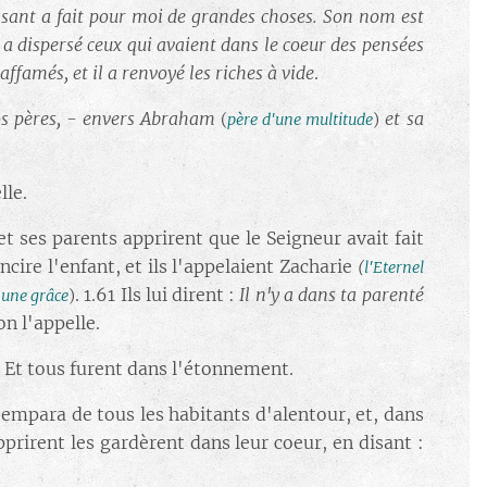
ssant a fait pour moi de grandes choses. Son nom est
Il a dispersé ceux qui avaient dans le coeur des pensées
 affamés, et il a renvoyé les riches à vide
.
nos pères, - envers Abraham
et sa
(
père d'une multitude
)
lle.
 et ses parents apprirent que le Seigneur avait fait
oncire l'enfant, et ils l'appelaient Zacharie
(
l'Eternel
. 1.61 Ils lui dirent :
Il n'y a dans ta parenté
t une grâce
)
on l'appelle.
. Et tous furent dans l'étonnement.
s'empara de tous les habitants d'alentour, et, dans
pprirent les gardèrent dans leur coeur, en disant :