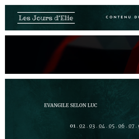
Les Jours d'Elie
CONTENU D
EVANGILE SELON LUC
01
.
02
.
03
.
04
.
05
.
06
.
07
.