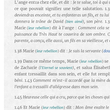
L'ange entra chez elle, et dit :
Je te salue, toi à qui
ce que pouvait signifier une telle salutation. 1.
deviendras enceinte, et tu enfanteras un fils, et tu l
donnera le trône de David
, son père.
1.
(
bien aimé
)
Marie
dit à l'ange :
Comment cela se 
(
leur rebellion
)
puissance du Très Haut te couvrira de son ombre. C'
parente, a conçu, elle aussi, un fils en sa vieillesse, e
1.38 Marie
dit :
Je suis la servante
(
dou
(
leur rebellion
)
1.39 Dans ce même temps, Marie
se 
(
leur rebellion
)
de Zacharie
, et salua Élisabe
(
l'Eternel se souvient
)
enfant tressaillit dans son sein, et elle fut rempl
béni
. 1.43
Comment m'est-il accordé que la mère d
l'enfant a tressailli d'allégresse dans mon sein
.
1.45
Heureuse celle qui a cru, parce que les choses qu
1.46 Et Marie
dit :
Mon âme exalte le
(
leur rebellion
)