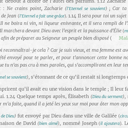
int debout à droite de l'autel des parfums. 1.12 Zacharie
t :
Ne crains point, Zacharie
; Car ta 
(
l'Eternel se souvient
)
m de Jean
. 1.14 Il
sera pour toi un sujet 
(
l'Eternel a fait une grâce
)
l ne boira ni vin, ni liqueur enivrante, et il sera rempli de l
Il marchera devant Dieu avec l'esprit et la puissance d'Élie
(
m
es, afin de préparer au Seigneur un peuple bien disposé
(➡️
Mal
i reconnaîtrai-je cela ? Car je suis vieux, et ma femme est a
i été envoyé pour te parler, et pour t'annoncer cette bonne no
ue tu n'as pas cru à mes paroles, qui s'accompliront en leur t
, s'étonnant de ce qu'il restait si longtemps
rnel se souvient
)
omprirent qu'il avait eu une vision dans le temple ; Il leur 
 lui. 1.24 Quelque temps après, Élisabeth
,
(
Dieu du serment
)
ur m'a faite, quand il a jeté les yeux sur moi pour ôter mon 
fut envoyé par Dieu dans une ville de Galilée
de Dieu
)
(
circu
maison de David
, nommé Joseph
. 
(
bien aimé
)
(
il ajoutera
)