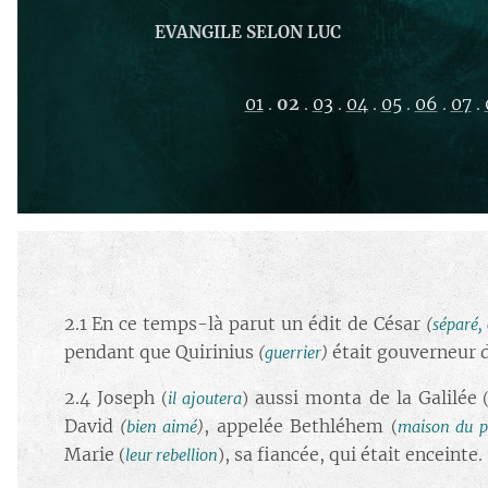
EVANGILE SELON LUC
01
.
02
.
03
.
04
.
05
.
06
.
07
.
2.1 En ce temps-là parut un édit de César
(
séparé,
pendant que Quirinius
était gouverneur 
(
guerrier
)
2.4 Joseph
aussi monta de la Galilée
(
il ajoutera
)
David
, appelée Bethléhem
(
bien aimé
)
(
maison du p
Marie
, sa fiancée, qui était enceinte.
(
leur rebellion
)