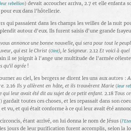
devait accoucher arriva, 2.7 et elle enfanta s
leur rebellion
)
 pour eux dans l'hôtellerie.
rs qui passaient dans les champs les veilles de la nuit po
plendit autour d'eux. Ils furent saisis d'une grande frayeu
 vous annonce une bonne nouvelle, qui sera pour tout le peupl
uveur, qui est le Christ
, le Seigneur.
2.12
Et voici à que
(
Oint
)
ain il se joignit à l'ange une multitude de l'armée céleste
s qu'il agrée
!
ourner au ciel, les bergers se dirent les uns aux autres :
A
re.
2.16
Ils y allèrent en hâte, et ils trouvèrent Marie
(
leur re
e qui leur avait été dit au sujet de ce petit enfant.
2.18
Tous ce
gardait toutes ces choses, et les repassait dans son coeu
n
)
et vu, et qui était conforme à ce qui leur avait été annonc
 circoncis, étant arrivé, on lui donna le nom de Jésus
(
l'Ete
les jours de leur purification furent accomplis, selon la 