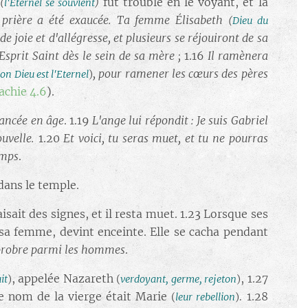
fut troublé en le voyant, et la
(
l'Eternel se souvient
)
prière a été exaucée. Ta femme Élisabeth
(
Dieu du
de joie et d'allégresse, et plusieurs se réjouiront de sa
'Esprit Saint dès le sein de sa mère ;
1.16
Il ramènera
, pour ramener les cœurs des pères
on Dieu est l'Eternel
)
achie 4.6
).
vancée en âge
. 1.19
L'ange lui répondit : Je suis Gabriel
uvelle.
1.20
Et voici, tu seras muet, et tu ne pourras
emps
.
 dans le temple.
faisait des signes, et il resta muet. 1.23 Lorsque ses
 sa femme, devint enceinte. Elle se cacha pendant
opprobre parmi les hommes
.
, appelée Nazareth
, 1.27
it
)
(
verdoyant, germe, rejeton
)
Le nom de la vierge était Marie
1.28
(
leur rebellion
).