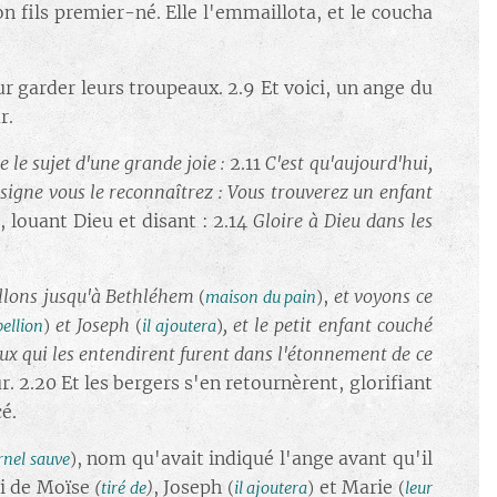
on fils premier-né. Elle l'emmaillota, et le coucha
ur garder leurs troupeaux. 2.9 Et voici, un ange du
r.
e le sujet d'une grande joie
:
2.11
C'est qu'aujourd'hui,
l signe vous le reconnaîtrez : Vous trouverez un enfant
, louant Dieu et disant : 2.14
Gloire à Dieu dans les
llons jusqu'à Bethléhem
,
et voyons ce
(
maison du pain
)
et Joseph
, et le petit enfant couché
bellion
)
(
il ajoutera
)
ux qui les entendirent furent dans l'étonnement de ce
r. 2.20 Et les bergers s'en retournèrent, glorifiant
é.
, nom qu'avait indiqué l'ange avant qu'il
rnel sauve
)
loi de Moïse
, Joseph
et Marie
(
tiré de
)
(
il ajoutera
)
(
leur