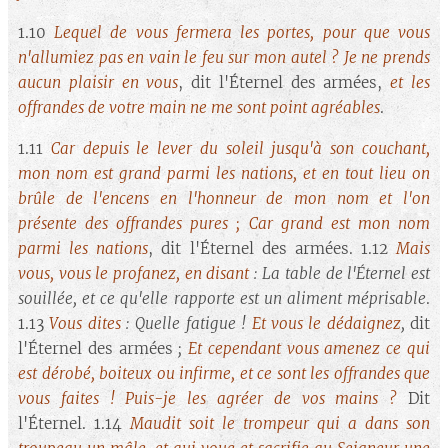
1.10
Lequel de vous fermera les portes, pour que vous
n'allumiez pas en vain le feu sur mon autel ? Je ne prends
aucun plaisir en vous
, dit l'Éternel des armées,
et les
offrandes de votre main ne me sont point agréables
.
1.11
Car depuis le lever du soleil jusqu'à son couchant,
mon nom est grand parmi les nations, et en tout lieu on
brûle de l'encens en l'honneur de mon nom et l'on
présente des offrandes pures ; Car grand est mon nom
parmi les nations
, dit l'Éternel des armées. 1.12
Mais
vous, vous le profanez, en disant
: La table de l'Éternel est
souillée, et ce qu'elle rapporte est un aliment méprisable
.
1.13
Vous dites
: Quelle fatigue !
Et vous le dédaignez
,
dit
l'Éternel des armées
;
Et cependant vous amenez ce qui
est dérobé, boiteux ou infirme, et ce sont les offrandes que
vous faites ! Puis-je les agréer de vos mains ?
Dit
l'Éternel. 1.14
Maudit soit le trompeur qui a dans son