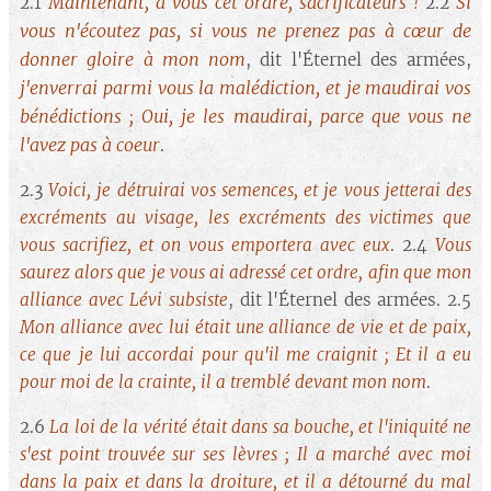
Maintenant, à vous cet ordre, sacrificateurs !
Si
2.1
2.2
vous n'écoutez pas, si vous ne prenez pas à cœur de
donner gloire à mon nom
, dit l'Éternel des armées,
j'enverrai parmi vous la malédiction, et je maudirai vos
bénédictions ; Oui, je les maudirai, parce que vous ne
l'avez pas à coeur
.
2.3
Voici, je détruirai vos semences, et je vous jetterai des
excréments au visage, les excréments des victimes que
vous sacrifiez, et on vous emportera avec eux
. 2.4
Vous
saurez alors que je vous ai adressé cet ordre, afin que mon
alliance avec Lévi subsiste
, dit l'Éternel des armées. 2.5
Mon alliance avec lui était une alliance de vie et de paix,
ce que je lui accordai pour qu'il me craignit ; Et il a eu
pour moi de la crainte, il a tremblé devant mon nom
.
2.6
La loi de la vérité était dans sa bouche, et l'iniquité ne
s'est point trouvée sur ses lèvres ; Il a marché avec moi
dans la paix et dans la droiture, et il a détourné du mal