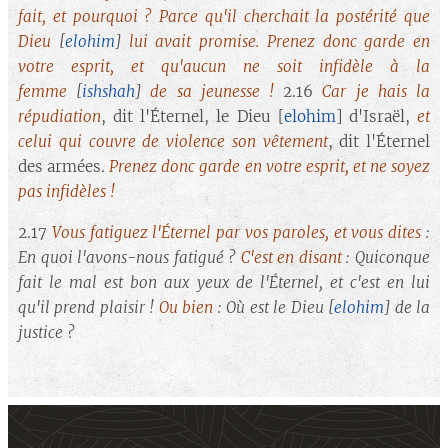
fait, et pourquoi ? Parce qu'il cherchait la postérité que
Dieu
[
elohim
]
lui avait promise. Prenez donc garde en
votre esprit, et qu'aucun ne soit infidèle à la
femme
[
ishshah
]
de sa jeunesse !
2.16
Car je hais la
répudiation
, dit l'Éternel, le Dieu [
elohim
] d'Israël,
et
celui qui couvre de violence son
vêtement
, dit l'Éternel
des armées.
Prenez donc garde en votre esprit, et ne soyez
pas infidèles !
2.17
Vous fatiguez l'Éternel par vos paroles, et vous dites
:
En quoi l'avons-nous fatigué ?
C'est en disant
: Quiconque
fait le mal est bon aux yeux de l'Éternel, et c'est en lui
qu'il prend plaisir !
Ou bien
: Où est le Dieu
[
elohim
]
de la
justice ?