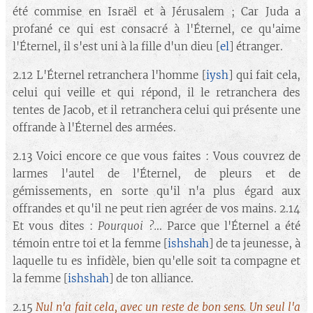
été commise en Israël et à Jérusalem ; Car Juda a
profané ce qui est consacré à l'Éternel, ce qu'aime
l'Éternel, il s'est uni à la fille d'un dieu [
el
] étranger.
2.12 L'Éternel retranchera l'homme [
iysh
] qui fait cela,
celui qui veille et qui répond, il le retranchera des
tentes de Jacob, et il retranchera celui qui présente une
offrande à l'Éternel des armées.
2.13 Voici encore ce que vous faites : Vous couvrez de
larmes l'autel de l'Éternel, de pleurs et de
gémissements, en sorte qu'il n'a plus égard aux
offrandes et qu'il ne peut rien agréer de vos mains. 2.14
Et vous dites :
Pourquoi ?.
.. Parce que l'Éternel a été
témoin entre toi et la femme [
ishshah
] de ta jeunesse, à
laquelle tu es infidèle, bien qu'elle soit ta compagne et
la femme [
ishshah
] de ton alliance.
2.15
Nul n'a fait cela, avec un reste de bon sens. Un seul l'a