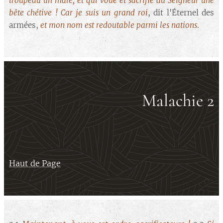
troupeau un mâle, et qui voue et sacrifie au Seigneur une
bête chétive ! Car je suis un grand roi
, dit l'Éternel des
armées,
et mon nom est redoutable parmi les nations
.
Malachie 2
Haut de Page