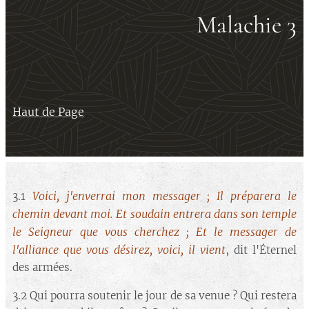
Malachie 3
Haut de Page
Voici, j'enverrai mon messager ; Il préparera le
3.1
chemin devant moi. Et soudain entrera dans son temple
le Seigneur que vous cherchez ; Et le messager de
l'alliance que vous désirez, voici, il vient
, dit l'Éternel
des armées.
3.2 Qui pourra soutenir le jour de sa venue ? Qui restera