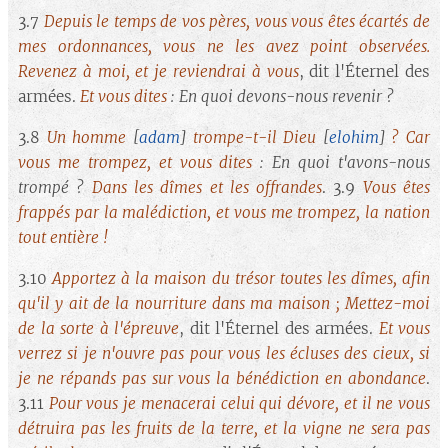
3.7
Depuis le temps de vos pères, vous vous êtes écartés de
mes ordonnances, vous ne les avez point observées.
Revenez à moi, et je reviendrai à vous
, dit l'Éternel des
armées.
Et vous dites
: En quoi devons-nous revenir ?
3.8
Un homme
[
adam
]
trompe-t-il Dieu
[
elohim
]
? Car
vous me trompez, et vous dites
: En quoi t'avons-nous
trompé ?
Dans les dîmes et les offrandes
. 3.9
Vous êtes
frappés par la malédiction, et vous me trompez, la nation
tout entière !
3.10
Apportez à la maison du trésor toutes les dîmes, afin
qu'il y ait de la nourriture dans ma maison ; Mettez-moi
de la sorte à l'épreuve
, dit l'Éternel des armées.
Et vous
verrez si je n'ouvre pas pour vous les écluses des cieux, si
je ne répands pas sur vous la bénédiction en abondance
.
3.11
Pour vous je menacerai celui qui dévore, et il ne vous
détruira pas les fruits de la terre, et la vigne ne sera pas