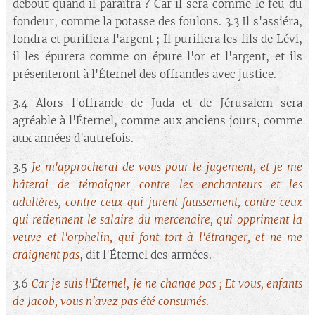
debout quand il paraîtra ? Car il sera comme le feu du
fondeur, comme la potasse des foulons. 3.3 Il s'assiéra,
fondra et purifiera l'argent ; Il purifiera les fils de Lévi,
il les épurera comme on épure l'or et l'argent, et ils
présenteront à l'Éternel des offrandes avec justice.
3.4 Alors l'offrande de Juda et de Jérusalem sera
agréable à l'Éternel, comme aux anciens jours, comme
aux années d'autrefois.
3.5
Je m'approcherai de vous pour le jugement, et je me
hâterai de témoigner contre les enchanteurs et les
adultères, contre ceux qui jurent faussement, contre ceux
qui retiennent le salaire du mercenaire, qui oppriment la
veuve et l'orphelin, qui font tort à l'étranger, et ne me
craignent pas
, dit l'Éternel des armées.
3.6
Car je suis l'Éternel, je ne change pas ; Et vous, enfants
de Jacob, vous n'avez pas été consumés
.