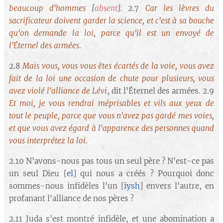
beaucoup d'hommes
[
absent
].
2.7
Car les lèvres du
sacrificateur doivent garder la science, et c'est à sa bouche
qu'on demande la loi, parce qu'il est un envoyé de
l'Éternel des armées
.
2.8
Mais vous, vous vous êtes écartés de la voie, vous avez
fait de la loi une occasion de chute pour plusieurs, vous
avez violé l'alliance de Lévi
, dit l'Éternel des armées. 2.9
Et moi, je vous rendrai méprisables et vils aux yeux de
tout le peuple, parce que vous n'avez pas gardé mes voies,
et que vous avez égard à l'apparence des personnes quand
vous interprétez la loi
.
2.10 N'avons-nous pas tous un seul père ? N'est-ce pas
un seul Dieu [
el
] qui nous a créés ? Pourquoi donc
sommes-nous infidèles l'un [
iysh
] envers l'autre, en
profanant l'alliance de nos pères ?
2.11 Juda s'est montré infidèle, et une abomination a