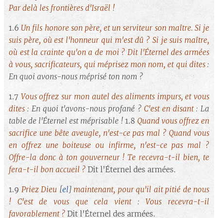
Par delà les frontières d'Israël !
1.6
Un fils honore son père, et un serviteur son maître. Si je
suis père, où est l'honneur qui m'est dû ? Si je suis maître,
où est la crainte qu'on a
de moi ?
Dit l'Éternel des armées
à vous, sacrificateurs, qui méprisez mon nom, et qui dites
:
En quoi avons-nous méprisé ton nom ?
1.7
Vous offrez sur mon autel des aliments impurs, et vous
dites :
En quoi t'avons-nous profané ?
C'est en disant :
La
table de l'Éternel est méprisable !
1.8
Quand vous offrez en
sacrifice une bête aveugle, n'est-ce pas mal ? Quand vous
en offrez une boiteuse ou infirme, n'est-ce pas mal ?
Offre-la donc à ton gouverneur ! Te recevra-t-il bien, te
fera-t-il bon accueil ?
Dit l'Éternel des armées.
1.9
Priez Dieu
[
el
]
maintenant, pour qu'il ait pitié de nous
! C'est de vous que cela vient : Vous recevra-t-il
favorablement ?
Dit l'Éternel des armées.