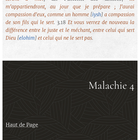
m'appartiendront, au jour que je prépare ; J'aurai
compassion d'eux, comme un homme
[
iysh
]
a compassion
de son fils qui le sert
. 3.18
Et vous verrez de nouveau la
différence entre le juste et le méchant, entre celui qui sert
Dieu
[
elohim
]
et celui qui ne le sert pas
.
Malachie 4
Haut de Page