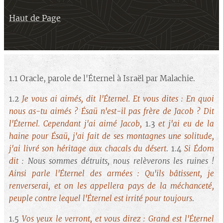
Haut de Page
1.1 Oracle, parole de l'Éternel à Israël par Malachie.
1.2
Je vous ai aimés, dit l'Éternel. Et vous dites : En quoi
nous as-tu aimés ? Ésaü n'est-il pas frère de Jacob ? Dit
l'Éternel. Cependant j'ai aimé Jacob,
1.3
et j'ai eu de la
haine pour Ésaü, j'ai fait de ses montagnes une solitude,
j'ai livré son héritage aux chacals du désert
. 1.4
Si Édom
dit
: Nous sommes détruits, nous relèverons les ruines !
Ainsi parle l'Éternel des armées : Qu'ils bâtissent, je
renverserai, et on les appellera pays de la méchanceté,
peuple contre lequel l'Éternel est irrité pour toujours
.
1.5
Vos yeux le verront, et vous direz : Grand est l'Éternel