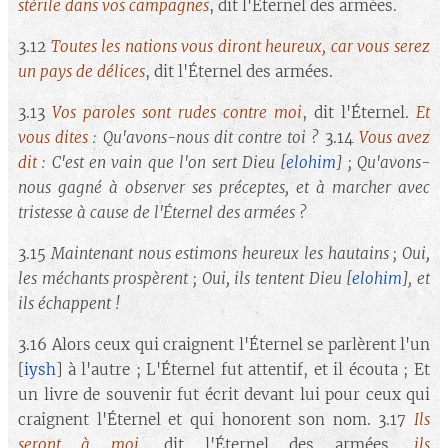
stérile dans vos campagnes
, dit l'Éternel des armées.
3.12
Toutes les nations vous diront heureux, car vous serez
un pays de délices
, dit l'Éternel des armées.
3.13
Vos paroles sont rudes contre moi
, dit l'Éternel.
Et
vous dites
: Qu'avons-nous dit contre toi ?
3.14
Vous avez
dit
: C'est en vain que l'on sert Dieu
[
elohim
]
; Qu'avons-
nous gagné à observer ses préceptes, et à marcher avec
tristesse à cause de l'Éternel des armées ?
3.15
Maintenant nous estimons heureux les hautains ; Oui,
les méchants prospèrent ; Oui, ils tentent Dieu
[
elohim
]
, et
ils échappent !
3.16 Alors ceux qui craignent l'Éternel se parlèrent l'un
[
iysh
] à l'autre ; L'Éternel fut attentif, et il écouta ; Et
un livre de souvenir fut écrit devant lui pour ceux qui
craignent l'Éternel et qui honorent son nom. 3.17
Ils
seront à moi
, dit l'Éternel des armées,
ils