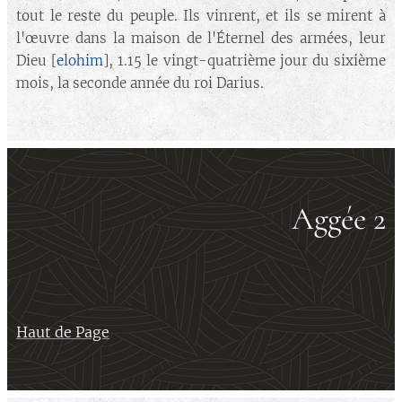
tout le reste du peuple. Ils vinrent, et ils se mirent à
l'œuvre dans la maison de l'Éternel des armées, leur
Dieu [
elohim
], 1.15 le vingt-quatrième jour du sixième
mois, la seconde année du roi Darius.
Aggée 2
Haut de Page