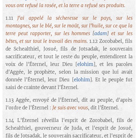
vous ont refusé la rosée, et la terre a refusé ses produits
.
1.11
J'ai appelé la sécheresse sur le pays, sur les
montagnes, sur le blé, sur le moût, sur l'huile, sur ce que la
terre peut rapporter, sur les hommes
[
adam
]
et sur les
bêtes, et sur tout le travail des mains
. 1.12 Zorobabel, fils
de Schealthiel, Josué, fils de Jotsadak, le souverain
sacrificateur, et tout le reste du peuple, entendirent la
voix de l'Éternel, leur Dieu [
elohim
], et les paroles
d'Aggée, le prophète, selon la mission que lui avait
donnée l'Éternel, leur Dieu [
elohim
]. Et le peuple fut
saisi de crainte devant l'Éternel.
1.13 Aggée, envoyé de l'Éternel, dit au peuple, d'après
l'ordre de l'Éternel :
Je suis avec vous
, dit l'Éternel.
1.14 L'Éternel réveilla l'esprit de Zorobabel, fils de
Schealthiel, gouverneur de Juda, et l'esprit de Josué,
fils de Jotsadak, le souverain sacrificateur, et l'esprit de