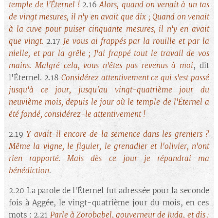
temple de l'Éternel !
2.16
Alors, quand on venait à un tas
de vingt mesures, il n'y en avait que dix ; Quand on venait
à la cuve pour puiser cinquante mesures, il n'y en avait
que vingt.
2.17
Je vous ai frappés par la rouille et par la
nielle, et par la grêle ; J'ai frappé tout le travail de vos
mains.
Malgré
cela, vous n'êtes pas revenus à moi
, dit
l'Éternel. 2.18
Considérez attentivement ce qui s'est passé
jusqu'à ce jour, jusqu'au vingt-quatrième jour du
neuvième mois, depuis le jour où le temple de l'Éternel a
été fondé, considérez-le attentivement !
2.19
Y avait-il encore de la semence dans les greniers ?
Même la vigne, le figuier, le grenadier et l'olivier, n'ont
rien rapporté. Mais dès ce jour je répandrai ma
bénédiction
.
2.20 La parole de l'Éternel fut adressée pour la seconde
fois à Aggée, le vingt-quatrième jour du mois, en ces
mots : 2.21
Parle à Zorobabel, gouverneur de Juda, et dis :