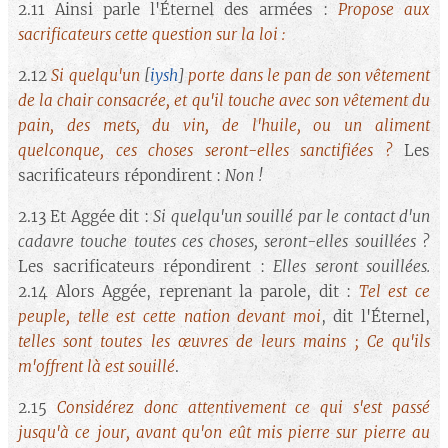
2.11 Ainsi parle l'Éternel des armées :
Propose aux
sacrificateurs cette question sur la loi :
2.12
Si quelqu'un
[
iysh
]
porte dans le pan de son vêtement
de la chair consacrée, et qu'il touche avec son vêtement du
pain, des mets, du vin, de l'huile, ou un aliment
quelconque, ces choses seront-elles sanctifiées ?
Les
sacrificateurs répondirent :
Non !
2.13 Et Aggée dit :
Si quelqu'un souillé par le contact d'un
cadavre touche toutes ces choses, seront-elles souillées ?
Les sacrificateurs répondirent :
Elles seront souillées.
2.14 Alors Aggée, reprenant la parole, dit :
Tel est ce
peuple, telle est cette nation devant moi
, dit l'Éternel,
telles sont toutes les œuvres de leurs mains ; Ce qu'ils
m'offrent là est souillé
.
2.15
Considérez donc attentivement ce qui s'est passé
jusqu'à ce jour, avant qu'on eût mis pierre sur pierre au