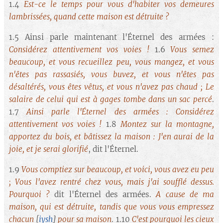
1.4
Est-ce le temps pour vous d'habiter vos demeures
lambrissées, quand cette maison est détruite ?
1.5 Ainsi parle maintenant l'Éternel des armées :
Considérez attentivement vos voies !
1.6
Vous semez
beaucoup, et vous recueillez peu, vous mangez, et vous
n'êtes pas rassasiés, vous buvez, et vous n'êtes pas
désaltérés, vous êtes vêtus, et vous n'avez pas chaud ; Le
salaire de celui qui est à gages tombe dans un sac percé
.
1.7
Ainsi parle l'Éternel des armées : Considérez
attentivement vos voies !
1.8
Montez sur la montagne,
apportez du bois, et bâtissez la maison : J'en aurai de la
joie, et je serai glorifié
, dit l'Éternel.
1.9
Vous comptiez sur beaucoup, et voici, vous avez eu peu
; Vous l'avez rentré chez vous, mais j'ai soufflé dessus.
Pourquoi ?
dit l'Éternel des armées.
A cause de ma
maison, qui est détruite, tandis que vous vous empressez
chacun
[
iysh
]
pour sa maison
. 1.10
C'est pourquoi les cieux